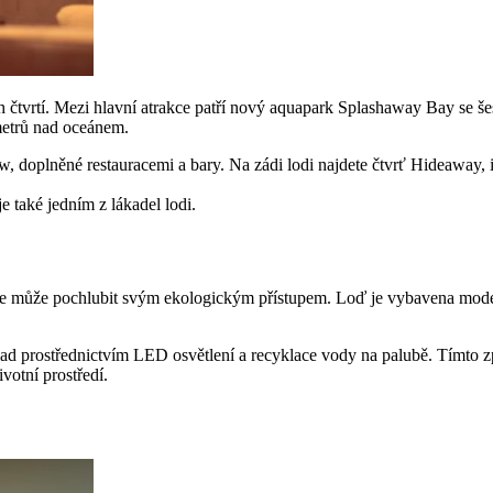
ch čtvrtí. Mezi hlavní atrakce patří nový aquapark Splashaway Bay se š
metrů nad oceánem.
 doplněné restauracemi a bary. Na zádi lodi najdete čtvrť Hideaway, 
e také jedním z lákadel lodi.
ké se může pochlubit svým ekologickým přístupem. Loď je vybavena mode
íklad prostřednictvím LED osvětlení a recyklace vody na palubě. Tímto 
votní prostředí.