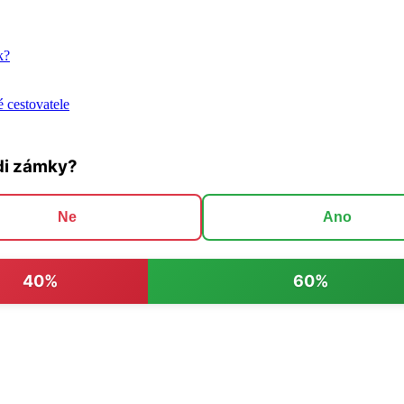
k?
 cestovatele
di zámky?
Ne
Ano
40%
60%