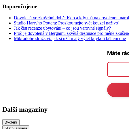
Doporučujeme
Dovolená ve zkušební době: Kdo a kdy má na dovolenou náro
Studio Harryho Pottera: Prozkoumejte svět kouzel naživo!
Jak číst recenze ubytování – co jsou varovné signály?
Proč je dovolená v Bergamu skvělá destinace pro méně zkušené
Mikrodobrodružství: jak si užít malý výlet kdykoli během dne
Máte rá
Další magazíny
Bydlení
Státní správa