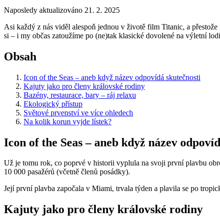
Naposledy aktualizováno 21. 2. 2025
Asi každý z nás viděl alespoň jednou v životě film Titanic, a přestože
si – i my občas zatoužíme po (ne)tak klasické dovolené na výletní lodi
Obsah
Icon of the Seas – aneb když název odpovídá skutečnosti
Kajuty jako pro členy královské rodiny
Bazény, restaurace, bary – ráj relaxu
Ekologický přístup
Světové prvenství ve více ohledech
Na kolik korun vyjde lístek?
Icon of the Seas – aneb když název odpovíd
Už je tomu rok, co poprvé v historii vyplula na svoji první plavbu
obr
10 000 pasažérů (včetně členů posádky).
Její první plavba započala v Miami, trvala týden a plavila se po tro
Kajuty jako pro členy královské rodiny