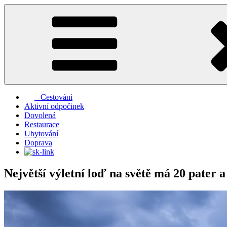
Přejít
k
obsahu
webu
Cestování
Aktivní odpočinek
Dovolená
Restaurace
Ubytování
Doprava
Největší výletní loď na světě má 20 pater a