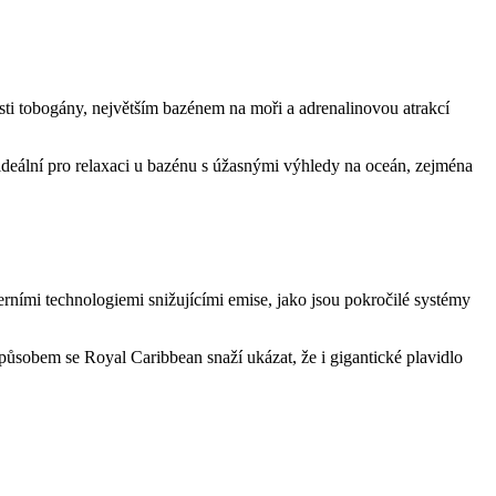
esti tobogány, největším bazénem na moři a adrenalinovou atrakcí
ideální pro relaxaci u bazénu s úžasnými výhledy na oceán, zejména
rními technologiemi snižujícími emise, jako jsou pokročilé systémy
způsobem se Royal Caribbean snaží ukázat, že i gigantické plavidlo