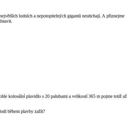
 největších lodních a nepotopitelných gigantů neutichají. A přiznejme
stavit.
Tohle kolosální plavidlo s 20 palubami a velikostí 365 m pojme totiž až
 lodi během plavby zažít?