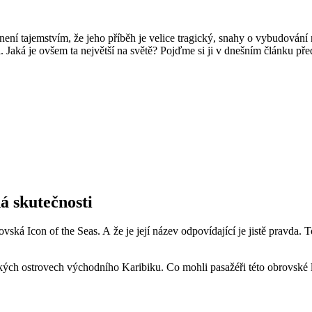
 není tajemstvím, že jeho příběh je velice tragický, snahy o vybudování
. Jaká je ovšem ta největší na světě? Pojďme si ji v dnešním článku před
á skutečnosti
ovská Icon of the Seas. A že je její název odpovídající je jistě pravda. 
pických ostrovech východního Karibiku. Co mohli pasažéři této obrovské