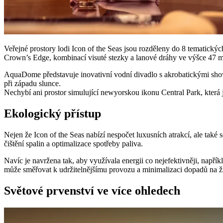
Veřejné prostory lodi Icon of the Seas jsou rozděleny do 8 tematický
Crown’s Edge, kombinací visuté stezky a lanové dráhy ve výšce 47 
AquaDome představuje inovativní vodní divadlo s akrobatickými show,
při západu slunce.
Nechybí ani prostor simulující newyorskou ikonu Central Park, která j
Ekologický přístup
Nejen že Icon of the Seas nabízí nespočet luxusních atrakcí, ale ta
čištění spalin a optimalizace spotřeby paliva.
Navíc je navržena tak, aby využívala energii co nejefektivněji, např
může směřovat k udržitelnějšímu provozu a minimalizaci dopadů na ži
Světové prvenství ve více ohledech