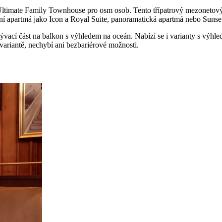
 Ultimate Family Townhouse pro osm osob. Tento třípatrový mezonetový 
ní apartmá jako Icon a Royal Suite, panoramatická apartmá nebo Sunset 
vací část na balkon s výhledem na oceán. Nabízí se i varianty s výhle
variantě, nechybí ani bezbariérové možnosti.