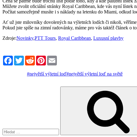
Cena se patrně bude trochu lišit podle toho, kdy a kde palubní lístek 
Můžete zvolit oficiální stránky Royal Caribbean, kde vás nyní lístek
Počítat samozřejmě musíte i s náklady na letenku do Miami, odkud l
Ať už jste milovníky dovolených na výletních lodích či nikoli, věříme
Pokud jste spíše na zimní radovánky, máme pro vás taktéž článek o t
Zdroje:
Novinky
,
PTT Tours
,
Royal Caribbean
,
Luxusní plavby
Facebook
Twitter
Reddit
Pinterest
Email
#největší výletní loď
#největší výletní loď na světě
Hledat: