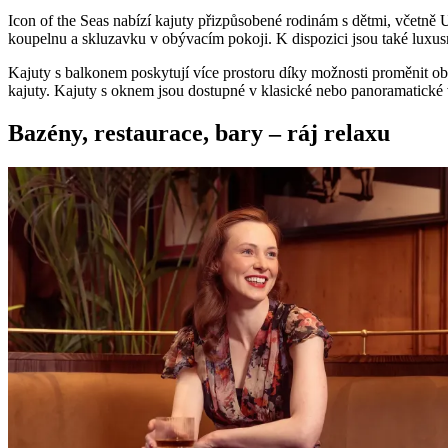
Icon of the Seas nabízí kajuty přizpůsobené rodinám s dětmi, včetně
koupelnu a skluzavku v obývacím pokoji. K dispozici jsou také luxus
Kajuty s balkonem poskytují více prostoru díky možnosti proměnit obý
kajuty. Kajuty s oknem jsou dostupné v klasické nebo panoramatické 
Bazény, restaurace, bary – ráj relaxu