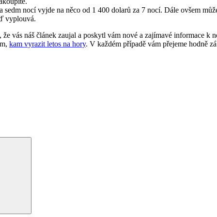
zakoupíte.
 na sedm nocí vyjde na něco od 1 400 dolarů za 7 nocí. Dále ovšem může
oď vyplouvá.
, že vás náš článek zaujal a poskytl vám nové a zajímavé informace k nej
om,
kam vyrazit letos na hory
. V každém případě vám přejeme hodně záb
Hledání