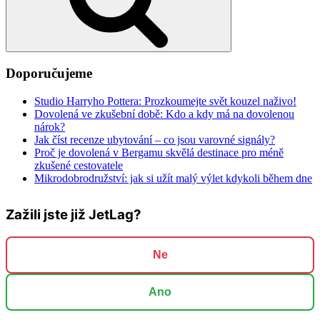
Doporučujeme
Studio Harryho Pottera: Prozkoumejte svět kouzel naživo!
Dovolená ve zkušební době: Kdo a kdy má na dovolenou
nárok?
Jak číst recenze ubytování – co jsou varovné signály?
Proč je dovolená v Bergamu skvělá destinace pro méně
zkušené cestovatele
Mikrodobrodružství: jak si užít malý výlet kdykoli během dne
Zažili jste již JetLag?
Ne
Ano