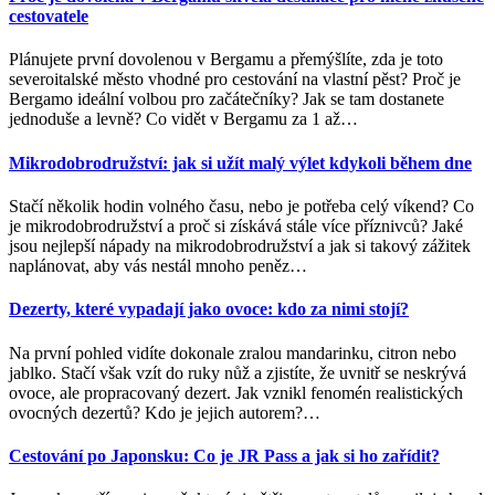
cestovatele
Plánujete první dovolenou v Bergamu a přemýšlíte, zda je toto
severoitalské město vhodné pro cestování na vlastní pěst? Proč je
Bergamo ideální volbou pro začátečníky? Jak se tam dostanete
jednoduše a levně? Co vidět v Bergamu za 1 až
…
Mikrodobrodružství: jak si užít malý výlet kdykoli během dne
Stačí několik hodin volného času, nebo je potřeba celý víkend? Co
je mikrodobrodružství a proč si získává stále více příznivců? Jaké
jsou nejlepší nápady na mikrodobrodružství a jak si takový zážitek
naplánovat, aby vás nestál mnoho peněz
…
Dezerty, které vypadají jako ovoce: kdo za nimi stojí?
Na první pohled vidíte dokonale zralou mandarinku, citron nebo
jablko. Stačí však vzít do ruky nůž a zjistíte, že uvnitř se neskrývá
ovoce, ale propracovaný dezert. Jak vznikl fenomén realistických
ovocných dezertů? Kdo je jejich autorem?
…
Cestování po Japonsku: Co je JR Pass a jak si ho zařídit?