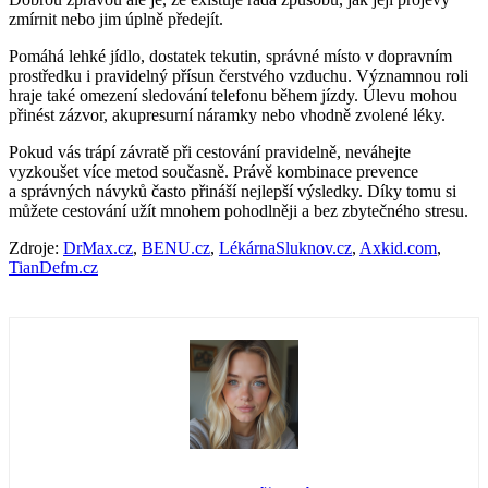
zmírnit nebo jim úplně předejít.
Pomáhá lehké jídlo, dostatek tekutin, správné místo v dopravním
prostředku i pravidelný přísun čerstvého vzduchu. Významnou roli
hraje také omezení sledování telefonu během jízdy. Úlevu mohou
přinést zázvor, akupresurní náramky nebo vhodně zvolené léky.
Pokud vás trápí závratě při cestování pravidelně, neváhejte
vyzkoušet více metod současně. Právě kombinace prevence
a správných návyků často přináší nejlepší výsledky. Díky tomu si
můžete cestování užít mnohem pohodlněji a bez zbytečného stresu.
Zdroje:
DrMax.cz
,
BENU.cz
,
LékárnaSluknov.cz
,
Axkid.com
,
TianDefm.cz