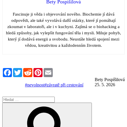
Bety Pospíšilová
Fascinuje ji věda i objevování nového. Biochemie jí dává
odpovědi, ale také vyvolává další otázky, které jí pomáhají
zkoumat v laboratoři, ale i v kuchyni. Zajímá se o biohacking a
hledá způsoby, jak vylepšit fungování těla i mysli. Miluje pohyb,
který jí dodává energii a svobodu. Neustále hledá spojení mezi
vědou, kreativitou a každodenním životem.
Facebook
Twitter
Reddit
Pinterest
Email
Bety Pospíšilová
25. 5. 2026
#nevolnost
#závratě při cestování
Hledat:
Hledání