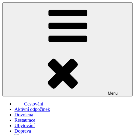
Přejít
k
obsahu
webu
Menu
Cestování
Aktivní odpočinek
Dovolená
Restaurace
Ubytování
Doprava