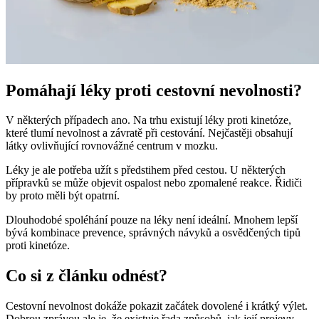
Pomáhají léky proti cestovní nevolnosti?
V některých případech ano. Na trhu existují léky proti kinetóze,
které tlumí nevolnost a závratě při cestování. Nejčastěji obsahují
látky ovlivňující rovnovážné centrum v mozku.
Léky je ale potřeba užít s předstihem před cestou. U některých
přípravků se může objevit ospalost nebo zpomalené reakce. Řidiči
by proto měli být opatrní.
Dlouhodobé spoléhání pouze na léky není ideální. Mnohem lepší
bývá kombinace prevence, správných návyků a osvědčených tipů
proti kinetóze.
Co si z článku odnést?
Cestovní nevolnost dokáže pokazit začátek dovolené i krátký výlet.
Dobrou zprávou ale je, že existuje řada způsobů, jak její projevy