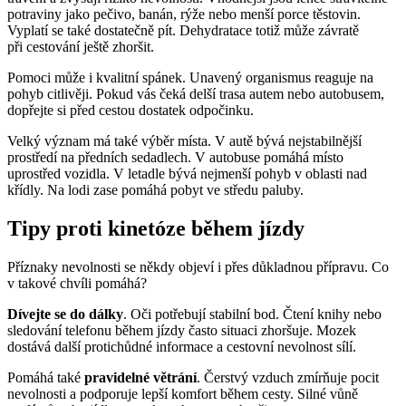
potraviny jako pečivo, banán, rýže nebo menší porce těstovin.
Vyplatí se také dostatečně pít. Dehydratace totiž může závratě
při cestování ještě zhoršit.
Pomoci může i kvalitní spánek. Unavený organismus reaguje na
pohyb citlivěji. Pokud vás čeká delší trasa autem nebo autobusem,
dopřejte si před cestou dostatek odpočinku.
Velký význam má také výběr místa. V autě bývá nejstabilnější
prostředí na předních sedadlech. V autobuse pomáhá místo
uprostřed vozidla. V letadle bývá nejmenší pohyb v oblasti nad
křídly. Na lodi zase pomáhá pobyt ve středu paluby.
Tipy proti kinetóze během jízdy
Příznaky nevolnosti se někdy objeví i přes důkladnou přípravu. Co
v takové chvíli pomáhá?
Dívejte se do dálky
. Oči potřebují stabilní bod. Čtení knihy nebo
sledování telefonu během jízdy často situaci zhoršuje. Mozek
dostává další protichůdné informace a cestovní nevolnost sílí.
Pomáhá také
pravidelné větrání
. Čerstvý vzduch zmírňuje pocit
nevolnosti a podporuje lepší komfort během cesty. Silné vůně