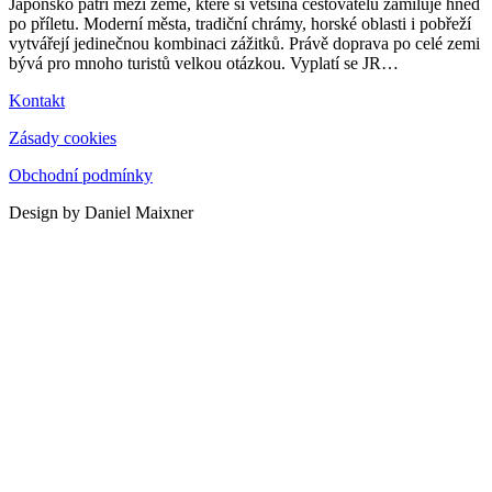
Japonsko patří mezi země, které si většina cestovatelů zamiluje hned
po příletu. Moderní města, tradiční chrámy, horské oblasti i pobřeží
vytvářejí jedinečnou kombinaci zážitků. Právě doprava po celé zemi
bývá pro mnoho turistů velkou otázkou. Vyplatí se JR
…
Kontakt
Zásady cookies
Obchodní podmínky
Design by Daniel Maixner