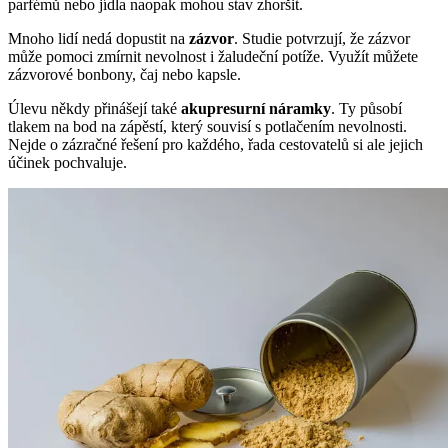
parfémů nebo jídla naopak mohou stav zhoršit.
Mnoho lidí nedá dopustit na
zázvor
. Studie potvrzují, že zázvor
může pomoci zmírnit nevolnost i žaludeční potíže. Využít můžete
zázvorové bonbony, čaj nebo kapsle.
Úlevu někdy přinášejí také
akupresurní náramky
. Ty působí
tlakem na bod na zápěstí, který souvisí s potlačením nevolnosti.
Nejde o zázračné řešení pro každého, řada cestovatelů si ale jejich
účinek pochvaluje.