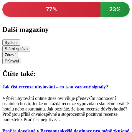
77%
23%
Další magazíny
Bydlení
Státní správa
Zdraví
Průmysl
Čtěte také:
Jak číst recenze ubytování – co jsou varovné signály?
Výběr ubytování online dnes ovlivňuje především hodnocení
ostatních hostů. Jenže ne každá recenze vypovídá o skutečné kvalitě
hotelu nebo apartmánu. Jak poznáte, že jsou recenze důvěryhodné?
Proč jsou příliš chvalozpěvné a stoprocentně pozitivní recenze
podezřelé? Proč číst nejdříve
…
Proč je dovolená v Bergamu skvělá destinace pro méně zkušené