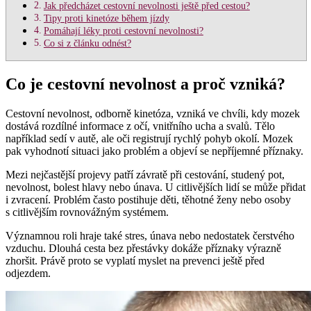
Jak předcházet cestovní nevolnosti ještě před cestou?
Tipy proti kinetóze během jízdy
Pomáhají léky proti cestovní nevolnosti?
Co si z článku odnést?
Co je cestovní nevolnost a proč vzniká?
Cestovní nevolnost, odborně kinetóza, vzniká ve chvíli, kdy mozek
dostává rozdílné informace z očí, vnitřního ucha a svalů. Tělo
například sedí v autě, ale oči registrují rychlý pohyb okolí. Mozek
pak vyhodnotí situaci jako problém a objeví se nepříjemné příznaky.
Mezi nejčastější projevy patří závratě při cestování, studený pot,
nevolnost, bolest hlavy nebo únava. U citlivějších lidí se může přidat
i zvracení. Problém často postihuje děti, těhotné ženy nebo osoby
s citlivějším rovnovážným systémem.
Významnou roli hraje také stres, únava nebo nedostatek čerstvého
vzduchu. Dlouhá cesta bez přestávky dokáže příznaky výrazně
zhoršit. Právě proto se vyplatí myslet na prevenci ještě před
odjezdem.