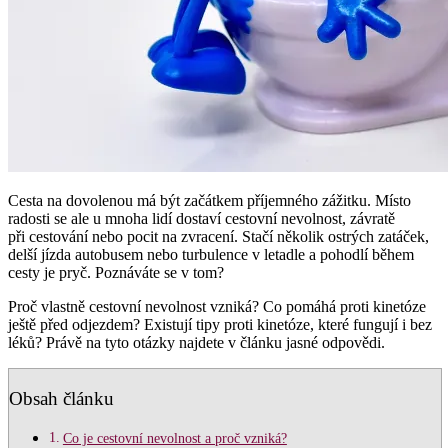
Cesta na dovolenou má být začátkem příjemného zážitku. Místo
radosti se ale u mnoha lidí dostaví cestovní nevolnost, závratě
při cestování nebo pocit na zvracení. Stačí několik ostrých zatáček,
delší jízda autobusem nebo turbulence v letadle a pohodlí během
cesty je pryč. Poznáváte se v tom?
Proč vlastně cestovní nevolnost vzniká? Co pomáhá proti kinetóze
ještě před odjezdem? Existují tipy proti kinetóze, které fungují i bez
léků? Právě na tyto otázky najdete v článku jasné odpovědi.
Obsah článku
Co je cestovní nevolnost a proč vzniká?