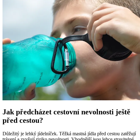
Jak předcházet cestovní nevolnosti ještě
před cestou?
Důležitý je lehký jídelníček. Těžká mastná jídla před cestou zatěžují
trávení a zvyšují riziko nevolnosti. Vhodnější jsou lehce stravitelné