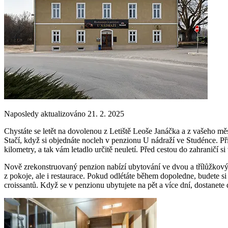
Naposledy aktualizováno 21. 2. 2025
Chystáte se letět na dovolenou z Letiště Leoše Janáčka a z vašeho 
Stačí, když si objednáte nocleh v penzionu U nádraží ve Studénce. Pří
kilometry, a tak vám letadlo určitě neuletí. Před cestou do zahraničí si
Nově zrekonstruovaný penzion nabízí ubytování ve dvou a třílůžkových
z pokoje, ale i restaurace. Pokud odlétáte během dopoledne, budete 
croissantů. Když se v penzionu ubytujete na pět a více dní, dostanete