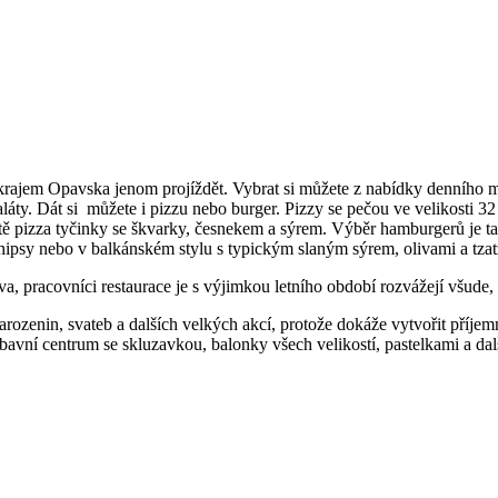
 krajem Opavska jenom projíždět. Vybrat si můžete z nabídky denního m
 a saláty. Dát si můžete i pizzu nebo burger. Pizzy se pečou ve velikosti
ještě pizza tyčinky se škvarky, česnekem a sýrem. Výběr hamburgerů je
ipsy nebo v balkánském stylu s typickým slaným sýrem, olivami a tzat
a, pracovníci restaurace je s výjimkou letního období rozvážejí všude, 
arozenin, svateb a dalších velkých akcí, protože dokáže vytvořit příjemn
zábavní centrum se skluzavkou, balonky všech velikostí, pastelkami a da