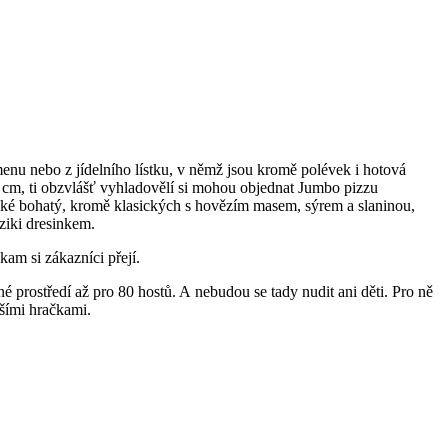
enu nebo z jídelního lístku, v němž jsou kromě polévek i hotová
 32 cm, ti obzvlášť vyhladovělí si mohou objednat Jumbo pizzu
 také bohatý, kromě klasických s hovězím masem, sýrem a slaninou,
ziki dresinkem.
kam si zákazníci přejí.
é prostředí až pro 80 hostů. A nebudou se tady nudit ani děti. Pro ně
lšími hračkami.