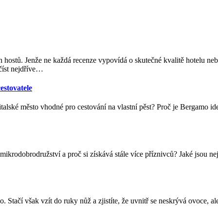
 hostů. Jenže ne každá recenze vypovídá o skutečné kvalitě hotelu ne
íst nejdříve
…
estovatele
italské město vhodné pro cestování na vlastní pěst? Proč je Bergamo id
mikrodobrodružství a proč si získává stále více příznivců? Jaké jsou ne
. Stačí však vzít do ruky nůž a zjistíte, že uvnitř se neskrývá ovoce, 