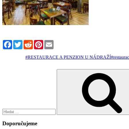
Facebook
Twitter
Reddit
Pinterest
Email
#RESTAURACE A PENZION U NÁDRAŽÍ
#restaura
Hledat:
Doporučujeme