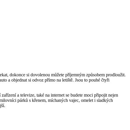
 čekat, dokonce si dovolenou můžete příjemným způsobem prodloužit.
to a objednat si odvoz přímo na letiště. Jsou to pouhé čtyři
ízení a televize, také na internet se budete moci připojit nejen
milovníci párků s křenem, míchaných vajec, omelet i sladkých
ší.