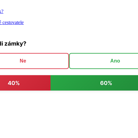
k?
 cestovatele
di zámky?
Ne
Ano
40%
60%