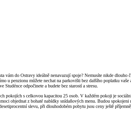
města vám do Ostravy ideálně nenavazují spoje? Nemusíte nikde dlouho
mo u penzionu můžete nechat na parkovišti bez dalšího poplatku vaše au
 ve Studénce odpočinete a budete bez starostí a stresu.
 pokojích s celkovou kapacitou 25 osob. V každém pokoji je sociální zař
si moci objednat z bohaté nabídky snídaňových menu. Budou spokojeni 
 desetiprocentní slevu, při dlouhodobém pobytu jsou ceny ještě příjemněj