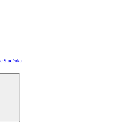
ce Studénka
Hledání