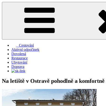
Přejít
k
obsahu
webu
Cestování
Aktivní odpočinek
Dovolená
Restaurace
Ubytování
Doprava
Na letiště v Ostravě pohodlně a komfortně