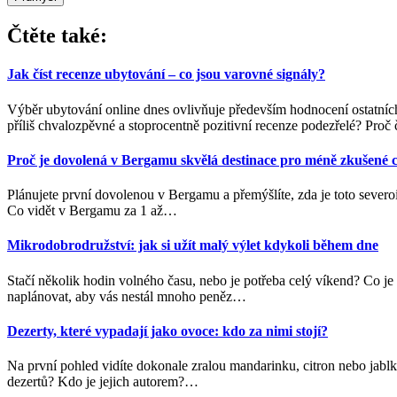
Čtěte také:
Jak číst recenze ubytování – co jsou varovné signály?
Výběr ubytování online dnes ovlivňuje především hodnocení ostatních
příliš chvalozpěvné a stoprocentně pozitivní recenze podezřelé? Proč č
Proč je dovolená v Bergamu skvělá destinace pro méně zkušené c
Plánujete první dovolenou v Bergamu a přemýšlíte, zda je toto severo
Co vidět v Bergamu za 1 až
…
Mikrodobrodružství: jak si užít malý výlet kdykoli během dne
Stačí několik hodin volného času, nebo je potřeba celý víkend? Co je 
naplánovat, aby vás nestál mnoho peněz
…
Dezerty, které vypadají jako ovoce: kdo za nimi stojí?
Na první pohled vidíte dokonale zralou mandarinku, citron nebo jablko
dezertů? Kdo je jejich autorem?
…