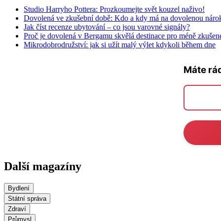
Studio Harryho Pottera: Prozkoumejte svět kouzel naživo!
Dovolená ve zkušební době: Kdo a kdy má na dovolenou náro
Jak číst recenze ubytování – co jsou varovné signály?
Proč je dovolená v Bergamu skvělá destinace pro méně zkušené
Mikrodobrodružství: jak si užít malý výlet kdykoli během dne
Máte rá
Další magazíny
Bydlení
Státní správa
Zdraví
Průmysl