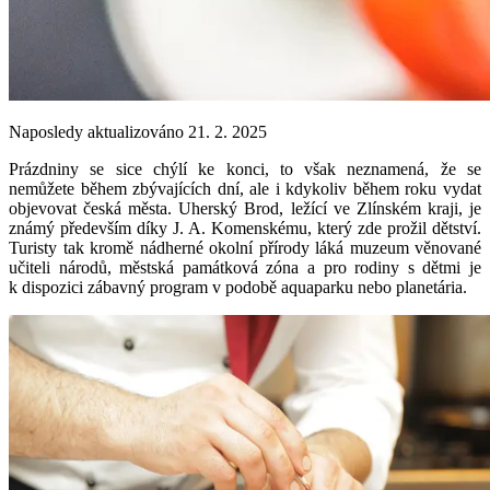
Naposledy aktualizováno 21. 2. 2025
Prázdniny se sice chýlí ke konci, to však neznamená, že se
nemůžete během zbývajících dní, ale i kdykoliv během roku vydat
objevovat česká města. Uherský Brod, ležící ve Zlínském kraji, je
známý především díky J. A. Komenskému, který zde prožil dětství.
Turisty tak kromě nádherné okolní přírody láká muzeum věnované
učiteli národů, městská památková zóna a pro rodiny s dětmi je
k dispozici zábavný program v podobě aquaparku nebo planetária.