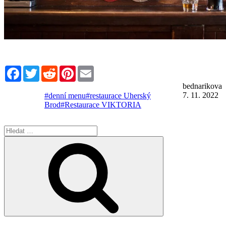
Facebook
Twitter
Reddit
Pinterest
Email
bednarikova
7. 11. 2022
#denní menu
#restaurace Uherský
Brod
#Restaurace VIKTORIA
Hledat:
Hledání