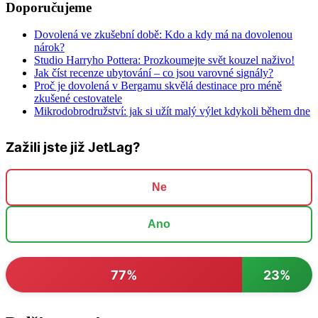
Doporučujeme
Dovolená ve zkušební době: Kdo a kdy má na dovolenou
nárok?
Studio Harryho Pottera: Prozkoumejte svět kouzel naživo!
Jak číst recenze ubytování – co jsou varovné signály?
Proč je dovolená v Bergamu skvělá destinace pro méně
zkušené cestovatele
Mikrodobrodružství: jak si užít malý výlet kdykoli během dne
Zažili jste již JetLag?
Ne
Ano
77%
23%