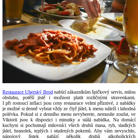
Restaurace Uherský Brod
nabízí zákazníkům špičkový servis, milou
obsluhu, potěší jistě i možnost platit rozličnými stravenkami.
I při rostoucí inflaci jsou ceny restaurace velmi příznivé, z nabídky
je možné si denně vybrat vždy ze čtyř jídel, k menu náleží i lahodná
polévka. Pokud si z denního menu nevyberete, nemusíte zoufat, ve
Viktorii jsou k dispozici i minutky a stálá nabídka. Na domácí
kuchyni si pochutnají milovníci všech druhů masa, ryb, sladkých
jídel, hranolek, teplých i studených pokrmů. Aby vám nevyschlo,
nápojový lístek nabízí několik druhů alkoholických