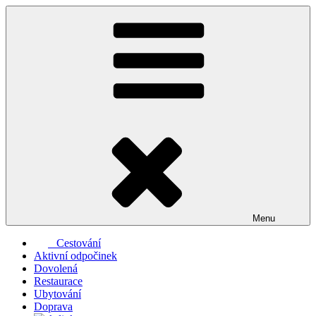
Přejít
k
obsahu
webu
Menu
Cestování
Aktivní odpočinek
Dovolená
Restaurace
Ubytování
Doprava