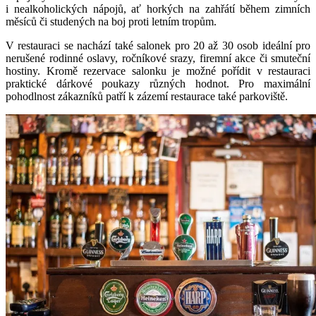
i nealkoholických nápojů, ať horkých na zahřátí během zimních
měsíců či studených na boj proti letním tropům.
V restauraci se nachází také salonek pro 20 až 30 osob ideální pro
nerušené rodinné oslavy, ročníkové srazy, firemní akce či smuteční
hostiny. Kromě rezervace salonku je možné pořídit v restauraci
praktické dárkové poukazy různých hodnot. Pro maximální
pohodlnost zákazníků patří k zázemí restaurace také parkoviště.