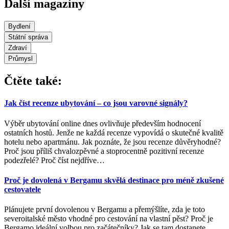
Další magazíny
Bydlení
Státní správa
Zdraví
Průmysl
Čtěte také:
Jak číst recenze ubytování – co jsou varovné signály?
Výběr ubytování online dnes ovlivňuje především hodnocení
ostatních hostů. Jenže ne každá recenze vypovídá o skutečné kvalitě
hotelu nebo apartmánu. Jak poznáte, že jsou recenze důvěryhodné?
Proč jsou příliš chvalozpěvné a stoprocentně pozitivní recenze
podezřelé? Proč číst nejdříve
…
Proč je dovolená v Bergamu skvělá destinace pro méně zkušené
cestovatele
Plánujete první dovolenou v Bergamu a přemýšlíte, zda je toto
severoitalské město vhodné pro cestování na vlastní pěst? Proč je
Bergamo ideální volbou pro začátečníky? Jak se tam dostanete