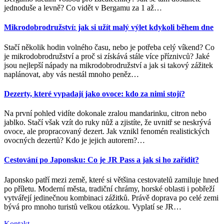
jednoduše a levně? Co vidět v Bergamu za 1 až
…
Mikrodobrodružství: jak si užít malý výlet kdykoli během dne
Stačí několik hodin volného času, nebo je potřeba celý víkend? Co
je mikrodobrodružství a proč si získává stále více příznivců? Jaké
jsou nejlepší nápady na mikrodobrodružství a jak si takový zážitek
naplánovat, aby vás nestál mnoho peněz
…
Dezerty, které vypadají jako ovoce: kdo za nimi stojí?
Na první pohled vidíte dokonale zralou mandarinku, citron nebo
jablko. Stačí však vzít do ruky nůž a zjistíte, že uvnitř se neskrývá
ovoce, ale propracovaný dezert. Jak vznikl fenomén realistických
ovocných dezertů? Kdo je jejich autorem?
…
Cestování po Japonsku: Co je JR Pass a jak si ho zařídit?
Japonsko patří mezi země, které si většina cestovatelů zamiluje hned
po příletu. Moderní města, tradiční chrámy, horské oblasti i pobřeží
vytvářejí jedinečnou kombinaci zážitků. Právě doprava po celé zemi
bývá pro mnoho turistů velkou otázkou. Vyplatí se JR
…
Kontakt