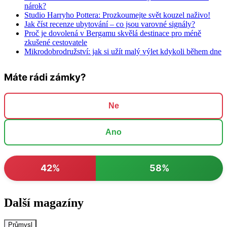
nárok?
Studio Harryho Pottera: Prozkoumejte svět kouzel naživo!
Jak číst recenze ubytování – co jsou varovné signály?
Proč je dovolená v Bergamu skvělá destinace pro méně
zkušené cestovatele
Mikrodobrodružství: jak si užít malý výlet kdykoli během dne
Máte rádi zámky?
Ne
Ano
42%
58%
Další magazíny
Průmysl