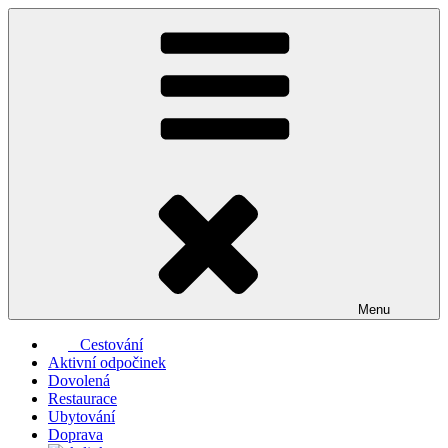
Přejít
k
obsahu
webu
Menu
Cestování
Aktivní odpočinek
Dovolená
Restaurace
Ubytování
Doprava