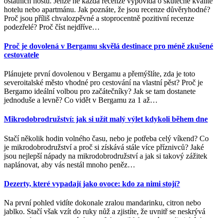
ostatních hostů. Jenže ne každá recenze vypovídá o skutečné kvalitě
hotelu nebo apartmánu. Jak poznáte, že jsou recenze důvěryhodné?
Proč jsou příliš chvalozpěvné a stoprocentně pozitivní recenze
podezřelé? Proč číst nejdříve
…
Proč je dovolená v Bergamu skvělá destinace pro méně zkušené
cestovatele
Plánujete první dovolenou v Bergamu a přemýšlíte, zda je toto
severoitalské město vhodné pro cestování na vlastní pěst? Proč je
Bergamo ideální volbou pro začátečníky? Jak se tam dostanete
jednoduše a levně? Co vidět v Bergamu za 1 až
…
Mikrodobrodružství: jak si užít malý výlet kdykoli během dne
Stačí několik hodin volného času, nebo je potřeba celý víkend? Co
je mikrodobrodružství a proč si získává stále více příznivců? Jaké
jsou nejlepší nápady na mikrodobrodružství a jak si takový zážitek
naplánovat, aby vás nestál mnoho peněz
…
Dezerty, které vypadají jako ovoce: kdo za nimi stojí?
Na první pohled vidíte dokonale zralou mandarinku, citron nebo
jablko. Stačí však vzít do ruky nůž a zjistíte, že uvnitř se neskrývá