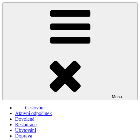
Přejít
k
obsahu
webu
Menu
Cestování
Aktivní odpočinek
Dovolená
Restaurace
Ubytování
Doprava