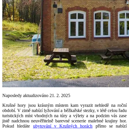
Naposledy aktualizováno 21. 2. 2025
Krušné hory jsou krásným místem kam vyrazit nehledě na roční
období. V zimě nabízí lyžování a běžkařské stezky, v létě celou řadu
turistických míst vhodných na túry a výlety a na podzim vás zase
jistě nadchnou neuvěřitelně barevné scenerie malebné krajiny hor.
Pokud hledáte
ubytování v Krušných horách
přímo se nabízí