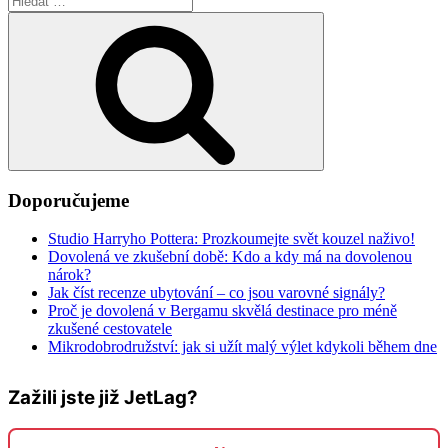
Hledání
Doporučujeme
Studio Harryho Pottera: Prozkoumejte svět kouzel naživo!
Dovolená ve zkušební době: Kdo a kdy má na dovolenou
nárok?
Jak číst recenze ubytování – co jsou varovné signály?
Proč je dovolená v Bergamu skvělá destinace pro méně
zkušené cestovatele
Mikrodobrodružství: jak si užít malý výlet kdykoli během dne
Zažili jste již JetLag?