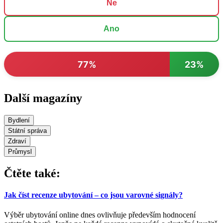
Ne
Ano
77%
23%
Další magazíny
Bydlení
Státní správa
Zdraví
Průmysl
Čtěte také:
Jak číst recenze ubytování – co jsou varovné signály?
Výběr ubytování online dnes ovlivňuje především hodnocení