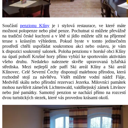
Součástí
penzionu Klíny
je i stylová restaurace, ve které máte
možnost polopenze nebo plné penze. Pochutnat si můžete převážně
na tradiční české kuchyni a v létě si jídlo můžete užít na příjemné
terase s krásným výhledem. Pokud byste v tomto jedinečném
prostředí chtěli uspořádat soukromou akci nebo oslavu, je vám
k dispozici soukromý salonek. Poloha penzionu v horské obci Klíny
na úpatí pohoří Krušné hory přímo vybízí ke sportovním aktivitám
všeho druhu. Nedaleko naleznete skvěle upravovaná lyžařská
střediska. Mezi nejlepší zde patří Ski areál Klíny a Ski areál
Klínovec. Celé Severní Čechy disponují malebnou přírodou, která
rozhodně stojí za návštěvu. Vidět můžete vodní nádrž Fláje,
Medvědí skálu nebo přírodní rezervaci Jezerka. Milovníci památek
mohou navštívit zámeček Lichtenwald, valdštejnský zámek Litvínov
nebo jiné památky. Samotný penzion se nachází přímo na rozcestí
dvou turistických stezek, které vás provedou krásami okolí.