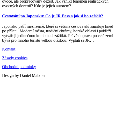
ovoce, ale propracovaný dezert. Jak vznikl fenomén realistických
ovocných dezertů? Kdo je jejich autorem?
…
Cestování po Japonsku: Co je JR Pass a jak si ho zařídit?
Japonsko patří mezi země, které si většina cestovatelů zamiluje hned
po příletu. Moderní města, tradiční chrámy, horské oblasti i pobřeží
vytvářejí jedinečnou kombinaci zážitků. Právě doprava po celé zemi
bývá pro mnoho turistů velkou otázkou. Vyplatí se JR
…
Kontakt
Zásady cookies
Obchodní podmínky
Design by Daniel Maixner