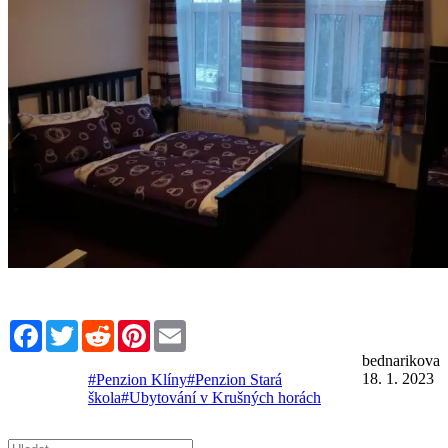
Facebook
Twitter
Reddit
Pinterest
Email
bednarikova
18. 1. 2023
#Penzion Klíny
#Penzion Stará
škola
#Ubytování v Krušných horách
Hledat: