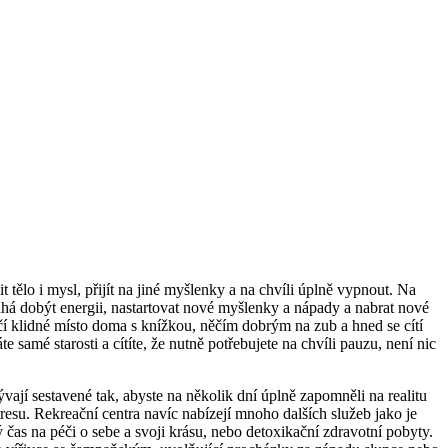
tělo i mysl, přijít na jiné myšlenky a na chvíli úplně vypnout. Na
há dobýt energii, nastartovat nové myšlenky a nápady a nabrat nové
čí klidné místo doma s knížkou, něčím dobrým na zub a hned se cítí
 samé starosti a cítíte, že nutně potřebujete na chvíli pauzu, není nic
ývají sestavené tak, abyste na několik dní úplně zapomněli na realitu
tresu. Rekreační centra navíc nabízejí mnoho dalších služeb jako je
 čas na péči o sebe a svoji krásu, nebo detoxikační zdravotní pobyty.