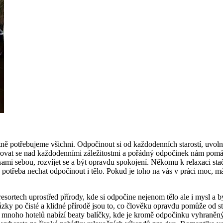
ě potřebujeme všichni. Odpočinout si od každodenních starostí, uvolnit 
resovat se nad každodenními záležitostmi a pořádný odpočinek nám pomá
ami sebou, rozvíjet se a být opravdu spokojení. Někomu k relaxaci sta
potřeba nechat odpočinout i tělo. Pokud je toho na vás v práci moc, máte
esortech uprostřed přírody, kde si odpočine nejenom tělo ale i mysl a b
házky po čisté a klidné přírodě jsou to, co člověku opravdu pomůže od s
ženy mnoho hotelů nabízí beaty balíčky, kde je kromě odpočinku vyhraněný