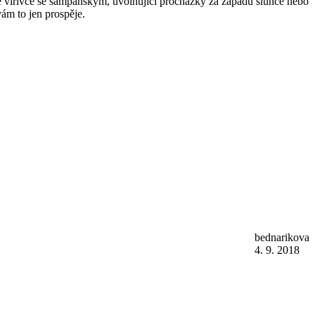
ve vířivce se šampaňským, uvolňující procházky za západu slunce nebo
vám to jen prospěje.
bednarikova
4. 9. 2018