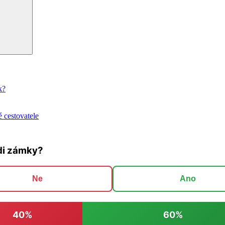
k?
 cestovatele
di zámky?
Ne
Ano
40%
60%