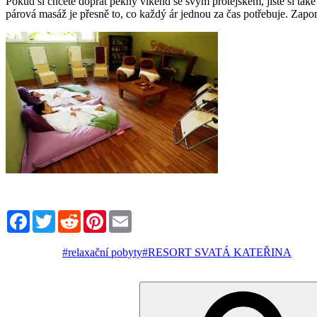
Pokud si chcete dopřát pěkný víkend se svým protějškem, jistě si ta
párová masáž je přesně to, co každý ár jednou za čas potřebuje. Zapome
Facebook
Twitter
Reddit
Pinterest
Email
#relaxační pobyty
#RESORT SVATÁ KATEŘINA
Hledat: