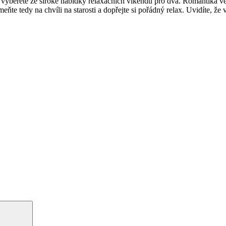
ké vyberete ze široké nabídky relaxačních víkendů pro dva. Romantika 
ňte tedy na chvíli na starosti a dopřejte si pořádný relax. Uvidíte, že 
Hledání