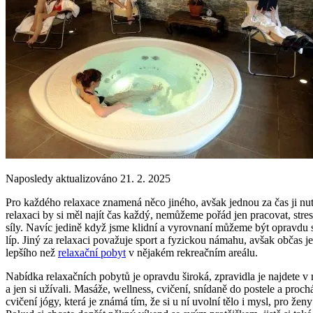
Naposledy aktualizováno 21. 2. 2025
Pro každého relaxace znamená něco jiného, avšak jednou za čas ji nutn
relaxaci by si měl najít čas každý, nemůžeme pořád jen pracovat, st
síly. Navíc jedině když jsme klidní a vyrovnaní můžeme být opravdu s
líp. Jiný za relaxaci považuje sport a fyzickou námahu, avšak občas je 
lepšího než
relaxační pobyt
v nějakém rekreačním areálu.
Nabídka relaxačních pobytů je opravdu široká, zpravidla je najdete v r
a jen si užívali. Masáže, wellness, cvičení, snídaně do postele a proc
cvičení jógy, která je známá tím, že si u ní uvolní tělo i mysl, pro 