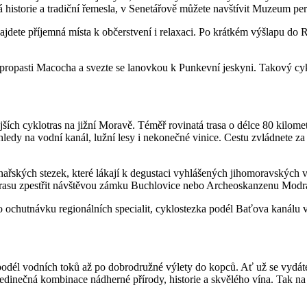
storie a tradiční řemesla, v Senetářově můžete navštívit Muzeum perleť
dete příjemná místa k občerstvení i relaxaci. Po krátkém výšlapu do 
k propasti Macocha a svezte se lanovkou k Punkevní jeskyni. Takový cyk
jších cyklotras na jižní Moravě. Téměř rovinatá trasa o délce 80 kilo
dy na vodní kanál, lužní lesy i nekonečné vinice. Cestu zvládnete za p
nařských stezek, které lákají k degustaci vyhlášených jihomoravských 
u trasu zpestřit návštěvou zámku Buchlovice nebo Archeoskanzenu Modr
bo ochutnávku regionálních specialit, cyklostezka podél Baťova kanálu 
odél vodních toků až po dobrodružné výlety do kopců. Ať už se vydát
dinečná kombinace nádherné přírody, historie a skvělého vína. Tak na 