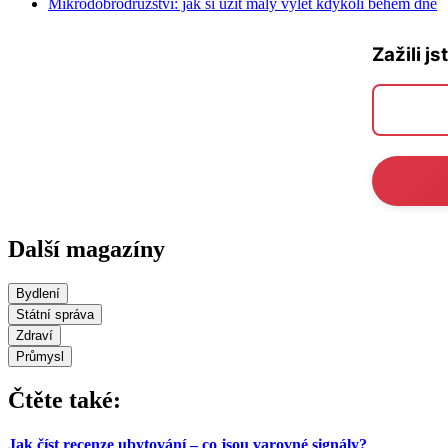
Mikrodobrodružství: jak si užít malý výlet kdykoli během dne
Zažili js
Další magazíny
Bydlení
Státní správa
Zdraví
Průmysl
Čtěte také:
Jak číst recenze ubytování – co jsou varovné signály?