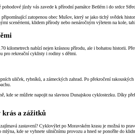
odové jízdy vás zavede k přírodní památce Betlém i do srdce Střední 
řipomínající zatopenou obec Mušov, který se jako tichý svědek histori
nými scenériemi, klidem přírody nebo nenáročným výletem na kole, tahl
měmi
70 kilometrech nabízí nejen krásnou přírodu, ale i bohatou historii. Př
u pro rekreační cyklisty i rodiny s dětmi.
epních uliček, rybníků, a zámeckých zahrad. Po překročení rakouských
bachu.
ně, kde se můžete napojit na slavnou Dunajskou cyklostezku. Díky pře
krás a zážitků
ě a zajímavá zastavení? Cyklovýlet po Moravském krasu je možná to pra
 mlýna, kde se vyhnete silničnímu provozu a hned se ponoříte do klidn