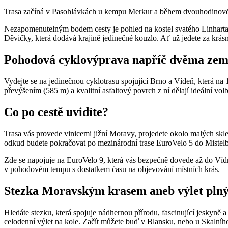
Trasa začíná v Pasohlávkách u kempu Merkur a během dvouhodinové poh
Nezapomenutelným bodem cesty je pohled na kostel svatého Linharta p
Děvičky, která dodává krajině jedinečné kouzlo. Ať už jedete za krás
Pohodová cyklovýprava napříč dvěma ze
Vydejte se na jedinečnou cyklotrasu spojující Brno a Vídeň, která na 1
převýšením (585 m) a kvalitní asfaltový povrch z ní dělají ideální volb
Co po cestě uvidíte?
Trasa vás provede vinicemi jižní Moravy, projedete okolo malých skl
odkud budete pokračovat po mezinárodní trase EuroVelo 5 do Mistel
Zde se napojuje na EuroVelo 9, která vás bezpečně dovede až do Víd
v pohodovém tempu s dostatkem času na objevování místních krás.
Stezka Moravským krasem aneb výlet plný 
Hledáte stezku, která spojuje nádhernou přírodu, fascinující jeskyn
celodenní výlet na kole. Začít můžete buď v Blansku, nebo u Skalního