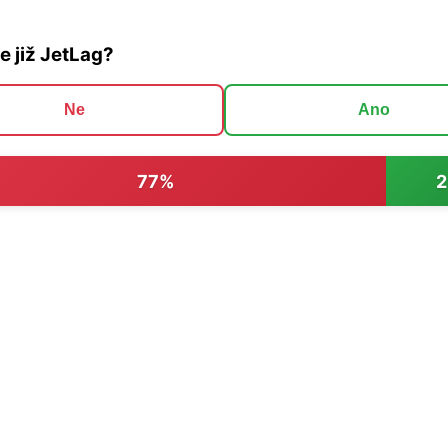
te již JetLag?
Ne
Ano
77%