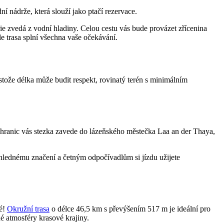
nádrže, která slouží jako ptačí rezervace.
e zvedá z vodní hladiny. Celou cestu vás bude provázet zřícenina
e trasa splní všechna vaše očekávání.
estože délka může budit respekt, rovinatý terén s minimálním
 hranic vás stezka zavede do lázeňského městečka Laa an der Thaya,
hlednému značení a četným odpočívadlům si jízdu užijete
vé!
Okružní trasa
o délce 46,5 km s převýšením 517 m je ideální pro
é atmosféry krasové krajiny.