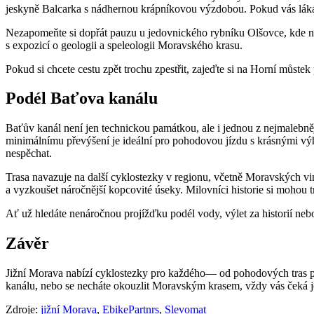
jeskyně Balcarka s nádhernou krápníkovou výzdobou. Pokud vás láká hi
Nezapomeňte si dopřát pauzu u jedovnického rybníku Olšovce, kde naj
s expozicí o geologii a speleologii Moravského krasu.
Pokud si chcete cestu zpět trochu zpestřit, zajeďte si na Horní můste
Podél Baťova kanálu
Baťův kanál není jen technickou památkou, ale i jednou z nejmalebně
minimálnímu převýšení je ideální pro pohodovou jízdu s krásnými výhle
nespěchat.
Trasa navazuje na další cyklostezky v regionu, včetně Moravských vi
a vyzkoušet náročnější kopcovité úseky. Milovníci historie si moho
Ať už hledáte nenáročnou projížďku podél vody, výlet za historií ne
Závěr
Jižní Morava nabízí cyklostezky pro každého— od pohodových tras p
kanálu, nebo se necháte okouzlit Moravským krasem, vždy vás čeká je
Zdroje:
jižní Morava
,
EbikePartnrs
,
Slevomat