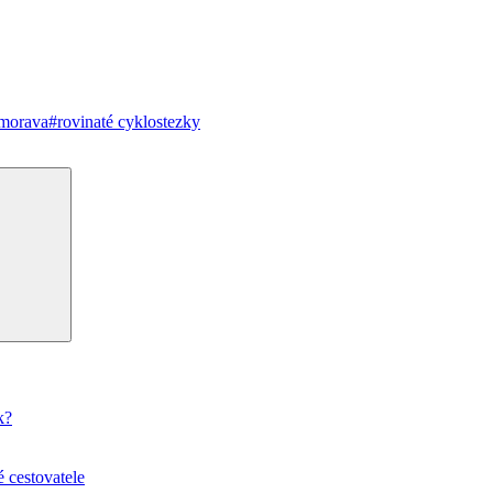
 morava
#rovinaté cyklostezky
Hledání
k?
 cestovatele