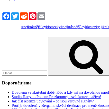
Facebook
Twitter
Reddit
Pinterest
Email
#nejkrásnější cyklostezky
#nejkrásnější cyklostezky jižní
Hledat:
Doporučujeme
Dovolená ve zkušební době: Kdo a kdy má na dovolenou náro
Studio Harryho Pottera: Prozkoumejte svět kouzel naživo!
Jak číst recenze ubytování – co jsou varovné signály?
Proč je dovolená v Bergamu skvělá destinace pro méně zkušené