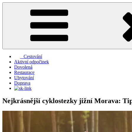
Přejít
k
obsahu
webu
Cestování
Aktivní odpočinek
Dovolená
Restaurace
Ubytování
Doprava
Nejkrásnější cyklostezky jižní Morava: Tip