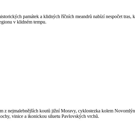
historických památek a klidných říčních meandrů nabízí nespočet tras, kte
 regionu v klidném tempu.
ním z nejmalebnějších koutů jižní Moravy, cyklostezka kolem Novomlýns
ochy, vinice a ikonickou siluetu Pavlovských vrchů.