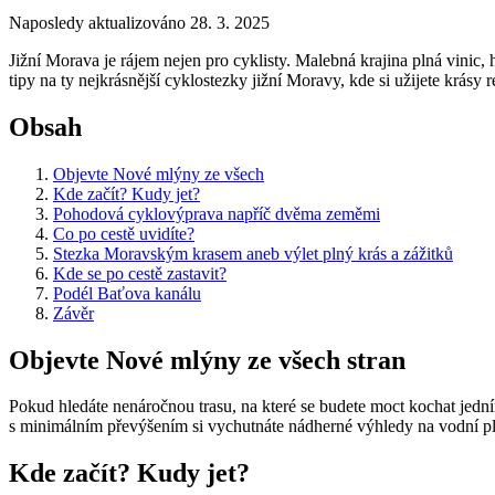
Naposledy aktualizováno 28. 3. 2025
Jižní Morava je rájem nejen pro cyklisty. Malebná krajina plná vinic, 
tipy na ty nejkrásnější cyklostezky jižní Moravy, kde si užijete krásy
Obsah
Objevte Nové mlýny ze všech
Kde začít? Kudy jet?
Pohodová cyklovýprava napříč dvěma zeměmi
Co po cestě uvidíte?
Stezka Moravským krasem aneb výlet plný krás a zážitků
Kde se po cestě zastavit?
Podél Baťova kanálu
Závěr
Objevte Nové mlýny ze všech stran
Pokud hledáte nenáročnou trasu, na které se budete moct kochat jed
s minimálním převýšením si vychutnáte nádherné výhledy na vodní pl
Kde začít? Kudy jet?