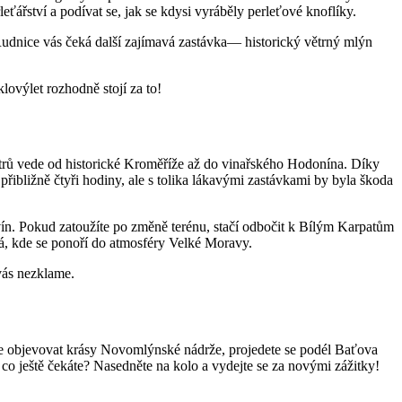
ářství a podívat se, jak se kdysi vyráběly perleťové knoflíky.
Rudnice vás čeká další zajímavá zastávka— historický větrný mlýn
lovýlet rozhodně stojí za to!
metrů vede od historické Kroměříže až do vinařského Hodonína. Díky
řibližně čtyři hodiny, ale s tolika lákavými zastávkami by byla škoda
vín. Pokud zatoužíte po změně terénu, stačí odbočit k Bílým Karpatům
á, kde se ponoří do atmosféry Velké Moravy.
vás nezklame.
e objevovat krásy Novomlýnské nádrže, projedete se podél Baťova
co ještě čekáte? Nasedněte na kolo a vydejte se za novými zážitky!