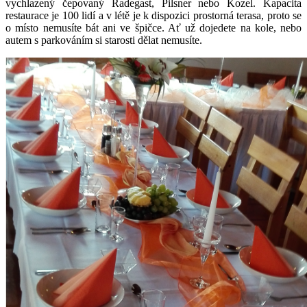
vychlazený čepovaný Radegast, Pilsner nebo Kozel. Kapacita
restaurace je 100 lidí a v létě je k dispozici prostorná terasa, proto se
o místo nemusíte bát ani ve špičce. Ať už dojedete na kole, nebo
autem s parkováním si starosti dělat nemusíte.