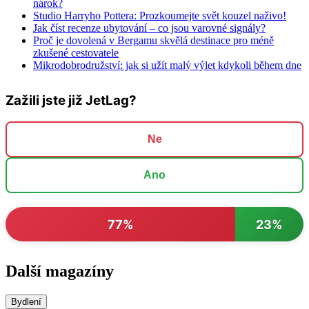
nárok?
Studio Harryho Pottera: Prozkoumejte svět kouzel naživo!
Jak číst recenze ubytování – co jsou varovné signály?
Proč je dovolená v Bergamu skvělá destinace pro méně
zkušené cestovatele
Mikrodobrodružství: jak si užít malý výlet kdykoli během dne
Zažili jste již JetLag?
Ne
Ano
77%
23%
Další magazíny
Bydlení