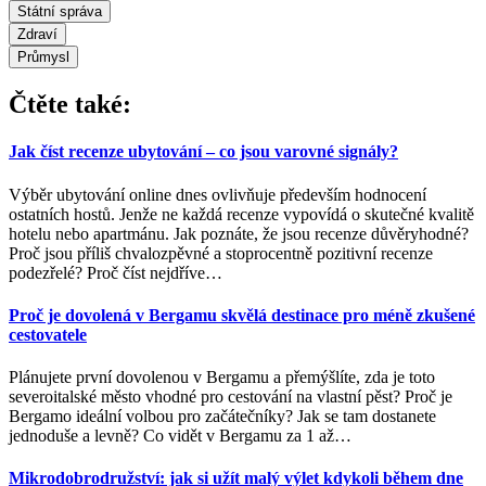
Státní správa
Zdraví
Průmysl
Čtěte také:
Jak číst recenze ubytování – co jsou varovné signály?
Výběr ubytování online dnes ovlivňuje především hodnocení
ostatních hostů. Jenže ne každá recenze vypovídá o skutečné kvalitě
hotelu nebo apartmánu. Jak poznáte, že jsou recenze důvěryhodné?
Proč jsou příliš chvalozpěvné a stoprocentně pozitivní recenze
podezřelé? Proč číst nejdříve
…
Proč je dovolená v Bergamu skvělá destinace pro méně zkušené
cestovatele
Plánujete první dovolenou v Bergamu a přemýšlíte, zda je toto
severoitalské město vhodné pro cestování na vlastní pěst? Proč je
Bergamo ideální volbou pro začátečníky? Jak se tam dostanete
jednoduše a levně? Co vidět v Bergamu za 1 až
…
Mikrodobrodružství: jak si užít malý výlet kdykoli během dne