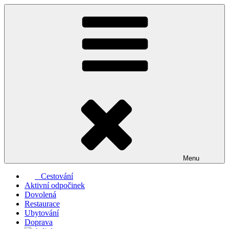
Přejít
k
obsahu
webu
Menu
Cestování
Aktivní odpočinek
Dovolená
Restaurace
Ubytování
Doprava