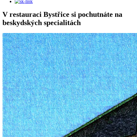
V restauraci Bystřice si pochutnáte na
beskydských specialitách