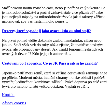
Stačí několik hodin volného času, nebo je potřeba celý víkend? Co
je mikrodobrodružství a proč si získává stále více příznivců? Jaké
jsou nejlepší nápady na mikrodobrodružství a jak si takový zážitek
naplánovat, aby vás nestál mnoho peněz
…
Dezerty, které vypadají jako ovoce: kdo za nimi stojí?
Na první pohled vidíte dokonale zralou mandarinku, citron nebo
jablko. Stačí však vzít do ruky nůž a zjistíte, že uvnitř se neskrývá
ovoce, ale propracovaný dezert. Jak vznikl fenomén realistických
ovocných dezertů? Kdo je jejich autorem?
…
Cestování po Japonsku: Co je JR Pass a jak si ho zařídit?
Japonsko patří mezi země, které si většina cestovatelů zamiluje hned
po příletu. Moderní města, tradiční chrámy, horské oblasti i pobřeží
vytvářejí jedinečnou kombinaci zážitků. Právě doprava po celé zemi
bývá pro mnoho turistů velkou otázkou. Vyplatí se JR
…
Kontakt
Zásady cookies