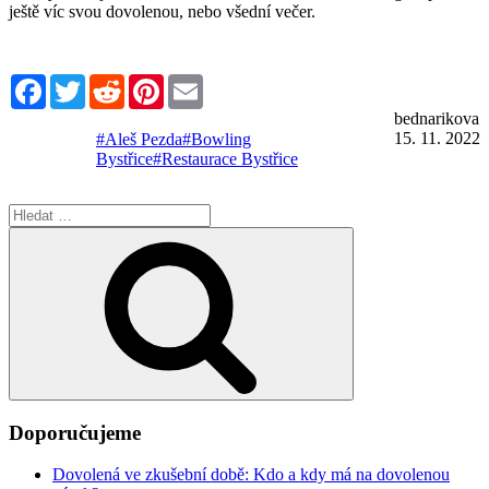
ještě víc svou dovolenou, nebo všední večer.
Facebook
Twitter
Reddit
Pinterest
Email
bednarikova
15. 11. 2022
#Aleš Pezda
#Bowling
Bystřice
#Restaurace Bystřice
Hledat:
Hledání
Doporučujeme
Dovolená ve zkušební době: Kdo a kdy má na dovolenou