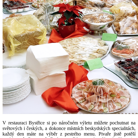
V restauraci Bystřice si po náročném výletu můžete pochutnat na
světových i českých, a dokonce místních beskydských specialitách,
každý den máte na výběr z pestrého menu. Pivaře jistě potěší