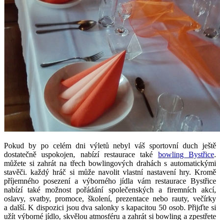
Pokud by po celém dni výletů nebyl váš sportovní duch ještě
dostatečně uspokojen, nabízí restaurace také
bowling Bystřice
.
můžete si zahrát na třech bowlingových drahách s automatickými
stavěči. každý hráč si může navolit vlastní nastavení hry. Kromě
příjemného posezení a výborného jídla vám restaurace Bystřice
nabízí také možnost pořádání společenských a firemních akcí,
oslavy, svatby, promoce, školení, prezentace nebo rauty, večírky
a další. K dispozici jsou dva salonky s kapacitou 50 osob. Přijďte si
užít výborné jídlo, skvělou atmosféru a zahrát si bowling a zpestřete