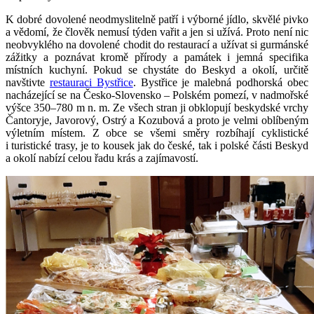
K dobré dovolené neodmyslitelně patří i výborné jídlo, skvělé pivko
a vědomí, že člověk nemusí týden vařit a jen si užívá. Proto není nic
neobvyklého na dovolené chodit do restaurací a užívat si gurmánské
zážitky a poznávat kromě přírody a památek i jemná specifika
místních kuchyní. Pokud se chystáte do Beskyd a okolí, určitě
navštivte
restauraci Bystřice
. Bystřice je malebná podhorská obec
nacházející se na Česko-Slovensko – Polském pomezí, v nadmořské
výšce 350–780 m n. m. Ze všech stran ji obklopují beskydské vrchy
Čantoryje, Javorový, Ostrý a Kozubová a proto je velmi oblíbeným
výletním místem. Z obce se všemi směry rozbíhají cyklistické
i turistické trasy, je to kousek jak do české, tak i polské části Beskyd
a okolí nabízí celou řadu krás a zajímavostí.