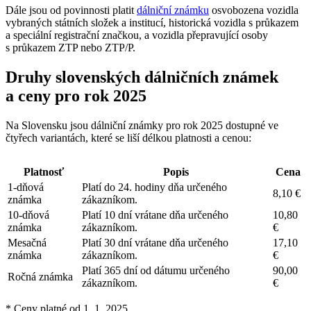
Dále jsou od povinnosti platit
dálniční známku
osvobozena vozidla
vybraných státních složek a institucí, historická vozidla s průkazem
a speciální registrační značkou, a vozidla přepravující osoby
s průkazem ZTP nebo ZTP/P.
Druhy slovenských dálničních známek
a ceny pro rok 2025
Na Slovensku jsou dálniční známky pro rok 2025 dostupné ve
čtyřech variantách, které se liší délkou platnosti a cenou:
Platnosť
Popis
Cena
1-dňová
Platí do 24. hodiny dňa určeného
8,10 €
známka
zákazníkom.
10-dňová
Platí 10 dní vrátane dňa určeného
10,80
známka
zákazníkom.
€
Mesačná
Platí 30 dní vrátane dňa určeného
17,10
známka
zákazníkom.
€
Platí 365 dní od dátumu určeného
90,00
Ročná známka
zákazníkom.
€
* Ceny platné od 1. 1. 2025.