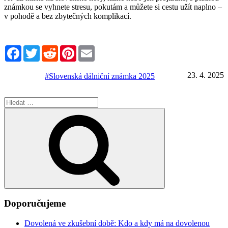
známkou se vyhnete stresu, pokutám a můžete si cestu užít naplno –
v pohodě a bez zbytečných komplikací.
Facebook
Twitter
Reddit
Pinterest
Email
23. 4. 2025
#Slovenská dálniční známka 2025
Hledat:
Hledání
Doporučujeme
Dovolená ve zkušební době: Kdo a kdy má na dovolenou