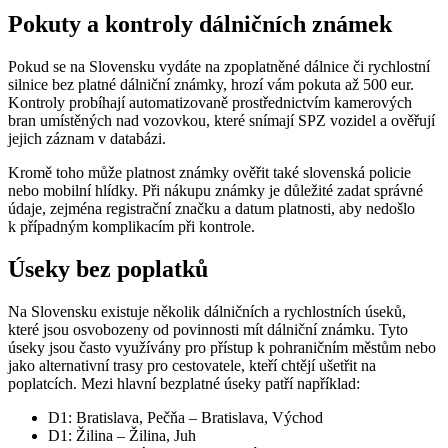
Pokuty a kontroly dálničních známek
Pokud se na Slovensku vydáte na zpoplatněné dálnice či rychlostní
silnice bez platné dálniční známky, hrozí vám pokuta až 500 eur.
Kontroly probíhají automatizovaně prostřednictvím kamerových
bran umístěných nad vozovkou, které snímají SPZ vozidel a ověřují
jejich záznam v databázi.
Kromě toho může platnost známky ověřit také slovenská policie
nebo mobilní hlídky. Při nákupu známky je důležité zadat správné
údaje, zejména registrační značku a datum platnosti, aby nedošlo
k případným komplikacím při kontrole.
Úseky bez poplatků
Na Slovensku existuje několik dálničních a rychlostních úseků,
které jsou osvobozeny od povinnosti mít dálniční známku. Tyto
úseky jsou často využívány pro přístup k pohraničním městům nebo
jako alternativní trasy pro cestovatele, kteří chtějí ušetřit na
poplatcích. Mezi hlavní bezplatné úseky patří například:
D1: Bratislava, Pečňa – Bratislava, Východ
D1: Žilina – Žilina, Juh