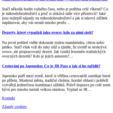
Stačí několik hodin volného času, nebo je potřeba celý víkend? Co
je mikrodobrodružství a proč si získává stále více příznivců? Jaké
jsou nejlepší nápady na mikrodobrodružství a jak si takový zážitek
naplánovat, aby vás nestál mnoho peněz
…
Dezerty, které vypadají jako ovoce: kdo za nimi stojí?
Na první pohled vidíte dokonale zralou mandarinku, citron nebo
jablko. Stačí však vzít do ruky nůž a zjistíte, že uvnitř se neskrývá
ovoce, ale propracovaný dezert. Jak vznikl fenomén realistických
ovocných dezertů? Kdo je jejich autorem?
…
Cestování po Japonsku: Co je JR Pass a jak si ho zařídit?
Japonsko patří mezi země, které si většina cestovatelů zamiluje hned
po příletu. Moderní města, tradiční chrámy, horské oblasti i pobřeží
vytvářejí jedinečnou kombinaci zážitků. Právě doprava po celé zemi
bývá pro mnoho turistů velkou otázkou. Vyplatí se JR
…
Kontakt
Zásady cookies