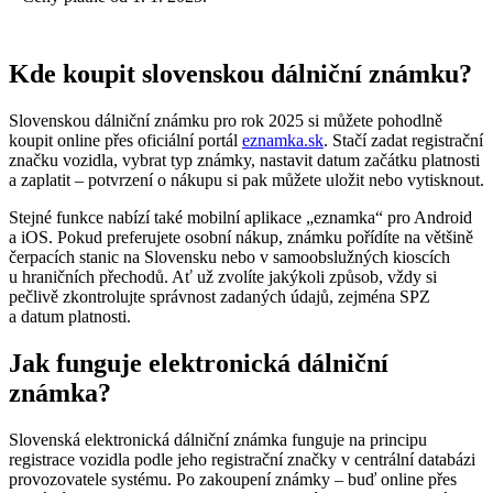
Kde koupit slovenskou dálniční známku?
Slovenskou dálniční známku pro rok 2025 si můžete pohodlně
koupit online přes oficiální portál
eznamka.sk
. Stačí zadat registrační
značku vozidla, vybrat typ známky, nastavit datum začátku platnosti
a zaplatit – potvrzení o nákupu si pak můžete uložit nebo vytisknout.
Stejné funkce nabízí také mobilní aplikace „eznamka“ pro Android
a iOS. Pokud preferujete osobní nákup, známku pořídíte na většině
čerpacích stanic na Slovensku nebo v samoobslužných kioscích
u hraničních přechodů. Ať už zvolíte jakýkoli způsob, vždy si
pečlivě zkontrolujte správnost zadaných údajů, zejména SPZ
a datum platnosti.
Jak funguje elektronická dálniční
známka?
Slovenská elektronická dálniční známka funguje na principu
registrace vozidla podle jeho registrační značky v centrální databázi
provozovatele systému. Po zakoupení známky – buď online přes