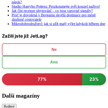
nárok?
Studio Harryho Pottera: Prozkoumejte svět kouzel naživo!
Jak číst recenze ubytování – co jsou varovné signály?
Proč je dovolená v Bergamu skvělá destinace pro méně
zkušené cestovatele
Mikrodobrodružství: jak si užít malý výlet kdykoli během dne
Zažili jste již JetLag?
Ne
Ano
77%
23%
Další magazíny
Bydlení