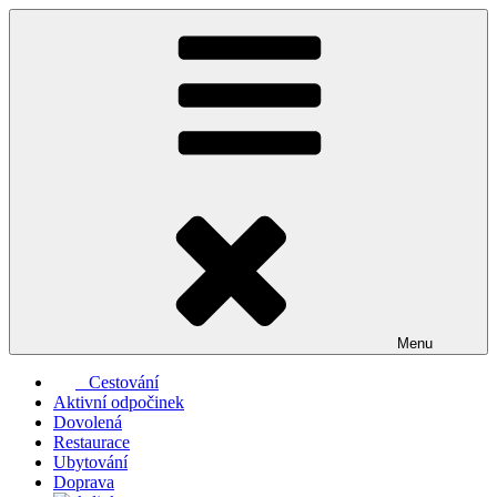
Přejít
k
obsahu
webu
Menu
Cestování
Aktivní odpočinek
Dovolená
Restaurace
Ubytování
Doprava