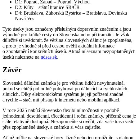
D1: Poprad, Západ – Poprad, Východ
D2: Kúty – státní hranice SR/ČR
D4: Bratislava, Záhorská Bystrica – Bratislava, Devínska
Nová Ves
Tyto úseky jsou označeny příslušným dopravním značením a jsou
výhodné pro krátké cesty do Slovenska nebo při tranzitu. Je však
důležité si uvědomit, že většina slovenských dálnic je zpoplatněna,
a proto je vhodné si před cestou ověřit aktuální informace
o zpoplatnění konkrétních úseků. Aktuální seznam nezpoplatněných
úseků naleznete na
ndsas.sk
.
Závěr
Slovenská dálniční známka je pro většinu řidičů nevyhnutelná,
pokud se chtějí pohodlně pohybovat po dálnicích a rychlostních
silnicích. Díky elektronickému systému je její pořízení snadné
a rychlé – stačí mít přístup k internetu nebo mobilní aplikaci.
V roce 2025 nabízí Slovensko flexibilní možnosti v podobě
jednodenní, desetidenní, třicetidenní i roční známky, přičemž cena je
stále relativně dostupná. Nezapomeňte si ověřit, zda vaše trasa vede
přes zpoplatněné úseky, a známku si včas zajistěte.
Ať už míříte na slovenské hory, lázně nebo jen projíždíte, s platnou