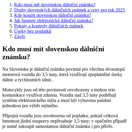
Kdo musí mít slovenskou dálniční známku?
Druhy slovenských dálničních známek a ceny pro rok 2025
Kde koupit slovenskou dálniční známku?
Jak funguje elektronická dálniční známka?
Pokuty a kontroly dálničních známek
Úseky bez poplatků
Závěr
Kdo musí mít slovenskou dálniční
známku?
Na Slovensku je dálniční známka povinná pro všechna dvoustopá
motorová vozidla do 3,5 tuny, která využívají zpoplatněné úseky
dálnic a rychlostních silnic.
Motocykly jsou od této povinnosti osvobozeny a mohou tyto
komunikace využívat zdarma. Vozidla nad 3,5 tuny podléhají
systému elektronického mýta a musí být vybavena palubní
jednotkou pro výběr mýtného.
Přípojná vozidla jsou osvobozena od poplatku, pokud celková
hmotnost jízdní soupravy nepřesahuje 3,5 tuny; v opačném případě
je nutné zakoupit samostatnou dálniční známku i pro přívěs.