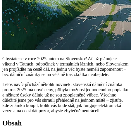
Chystáte se v roce 2025 autem na Slovensko? Ať už plánujete
víkend v Tatrách, odpočinek v termálních lázních, nebo Slovenskem
jen projíždíte na cestě dál, na jednu věc byste neměli zapomenout –
bez dálniční známky se na většině tras zkrátka neobejdete.
Letos navíc přichází několik novinek: slovenská dálniční známka
pro rok 2025 má nové ceny, přibyla možnost jednodenního poplatku
a některé úseky dálnic už nejsou zpoplatněné vůbec. Všechno
důležité jsme pro vás shrnuli přehledně na jednom místě – zjistíte,
kde známku koupit, kolik vás bude stát, jak funguje elektronická
verze a na co si dát pozor, abyste zbytečně neutráceli.
Obsah