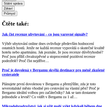
Státní správa
Zdraví
Průmysl
Čtěte také:
Jak číst recenze ubytování – co jsou varovné signály?
Výběr ubytování online dnes ovlivňuje především hodnocení
ostatních hostů. Jenže ne každá recenze vypovídá o skutečné kvalitě
hotelu nebo apartmánu. Jak poznáte, že jsou recenze důvěryhodné?
Proč jsou příliš chvalozpěvné a stoprocentně pozitivní recenze
podezřelé? Proč číst nejdříve
…
Proč je dovolená v Bergamu skvělá destinace pro méně zkušené
cestovatele
Plánujete první dovolenou v Bergamu a přemýšlíte, zda je toto
severoitalské město vhodné pro cestování na vlastní pěst? Proč je
Bergamo ideální volbou pro začátečníky? Jak se tam dostanete
jednoduše a levně? Co vidět v Bergamu za 1 až
…
Mikrodobrodružství: jak si užít malý výlet kdykoli během dne