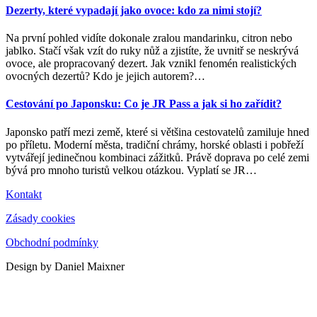
Dezerty, které vypadají jako ovoce: kdo za nimi stojí?
Na první pohled vidíte dokonale zralou mandarinku, citron nebo
jablko. Stačí však vzít do ruky nůž a zjistíte, že uvnitř se neskrývá
ovoce, ale propracovaný dezert. Jak vznikl fenomén realistických
ovocných dezertů? Kdo je jejich autorem?
…
Cestování po Japonsku: Co je JR Pass a jak si ho zařídit?
Japonsko patří mezi země, které si většina cestovatelů zamiluje hned
po příletu. Moderní města, tradiční chrámy, horské oblasti i pobřeží
vytvářejí jedinečnou kombinaci zážitků. Právě doprava po celé zemi
bývá pro mnoho turistů velkou otázkou. Vyplatí se JR
…
Kontakt
Zásady cookies
Obchodní podmínky
Design by Daniel Maixner