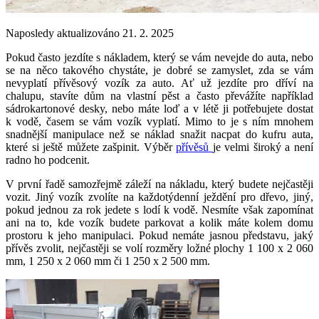
Naposledy aktualizováno 21. 2. 2025
Pokud často jezdíte s nákladem, který se vám nevejde do auta, nebo
se na něco takového chystáte, je dobré se zamyslet, zda se vám
nevyplatí přívěsový vozík za auto. Ať už jezdíte pro dříví na
chalupu, stavíte dům na vlastní pěst a často převážíte například
sádrokartonové desky, nebo máte loď a v létě ji potřebujete dostat
k vodě, časem se vám vozík vyplatí. Mimo to je s ním mnohem
snadnější manipulace než se náklad snažit nacpat do kufru auta,
které si ještě můžete zašpinit. Výběr
přívěsů
je velmi široký a není
radno ho podcenit.
V první řadě samozřejmě záleží na nákladu, který budete nejčastěji
vozit. Jiný vozík zvolíte na každotýdenní ježdění pro dřevo, jiný,
pokud jednou za rok jedete s lodí k vodě. Nesmíte však zapomínat
ani na to, kde vozík budete parkovat a kolik máte kolem domu
prostoru k jeho manipulaci. Pokud nemáte jasnou představu, jaký
přívěs zvolit, nejčastěji se volí rozměry ložné plochy 1 100 x 2 060
mm, 1 250 x 2 060 mm či 1 250 x 2 500 mm.