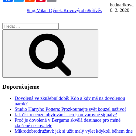
bednarikova
6. 2. 2020
#ing.Milan Dýnek-Kovovýroba
#přívěs
Hledat:
Hledání
Doporučujeme
Dovolená ve zkušební době: Kdo a kdy má na dovolenou
nárok?
Studio Harryho Pottera: Prozkoumejte svět kouzel naživo!
Jak číst recenze ubytování – co jsou varovné signály?
Proč je dovolená v Bergamu skvělá destinace pro méně
zkušené cestovatele
Mikrodobrodružství: jak si užít malý výlet kdykoli během dne