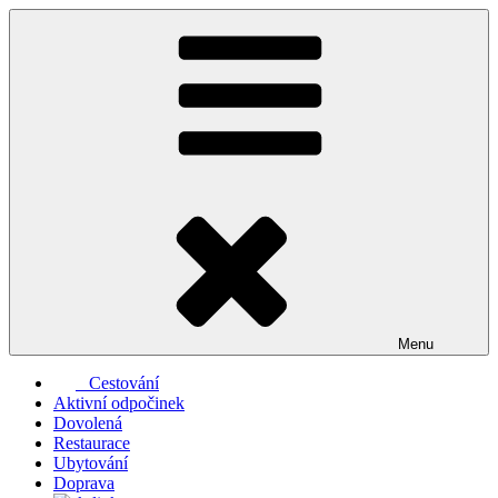
Přejít
k
obsahu
webu
Menu
Cestování
Aktivní odpočinek
Dovolená
Restaurace
Ubytování
Doprava