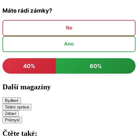
Máte rádi zámky?
Ne
Ano
40%
60%
Další magazíny
Bydlení
Státní správa
Zdraví
Průmysl
Čtěte také: