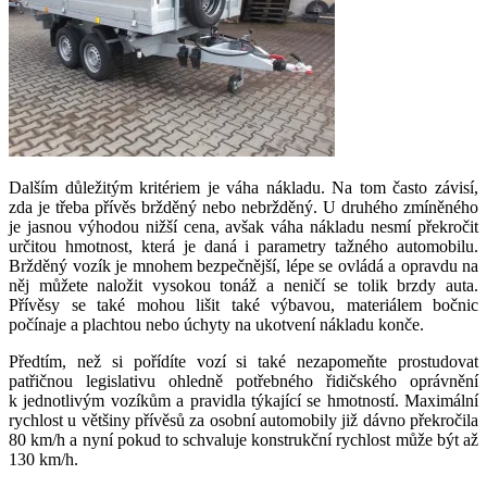
Dalším důležitým kritériem je váha nákladu. Na tom často závisí,
zda je třeba přívěs bržděný nebo nebržděný. U druhého zmíněného
je jasnou výhodou nižší cena, avšak váha nákladu nesmí překročit
určitou hmotnost, která je daná i parametry tažného automobilu.
Bržděný vozík je mnohem bezpečnější, lépe se ovládá a opravdu na
něj můžete naložit vysokou tonáž a neničí se tolik brzdy auta.
Přívěsy se také mohou lišit také výbavou, materiálem bočnic
počínaje a plachtou nebo úchyty na ukotvení nákladu konče.
Předtím, než si pořídíte vozí si také nezapomeňte prostudovat
patřičnou legislativu ohledně potřebného řidičského oprávnění
k jednotlivým vozíkům a pravidla týkající se hmotností. Maximální
rychlost u většiny přívěsů za osobní automobily již dávno překročila
80 km/h a nyní pokud to schvaluje konstrukční rychlost může být až
130 km/h.