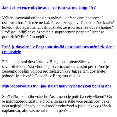
Jak číst recenze ubytování – co jsou varovné signály?
Výběr ubytování online dnes ovlivňuje především hodnocení
ostatních hostů. Jenže ne každá recenze vypovídá o skutečné kvalitě
hotelu nebo apartmánu. Jak poznáte, že jsou recenze důvěryhodné?
Proč jsou příliš chvalozpěvné a stoprocentně pozitivní recenze
podezřelé? Proč číst nejdříve
…
Proč je dovolená v Bergamu skvělá destinace pro méně zkušené
cestovatele
Plánujete první dovolenou v Bergamu a přemýšlíte, zda je toto
severoitalské město vhodné pro cestování na vlastní pěst? Proč je
Bergamo ideální volbou pro začátečníky? Jak se tam dostanete
jednoduše a levně? Co vidět v Bergamu za 1 až
…
Mikrodobrodružství: jak si užít malý výlet kdykoli během dne
Stačí několik hodin volného času, nebo je potřeba celý víkend? Co
je mikrodobrodružství a proč si získává stále více příznivců? Jaké
jsou nejlepší nápady na mikrodobrodružství a jak si takový zážitek
naplánovat, aby vás nestál mnoho peněz
…