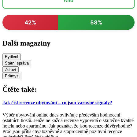
Ano
42%
58%
Další magazíny
Bydlení
Státní správa
Zdraví
Průmysl
Čtěte také:
Jak číst recenze ubytování – co jsou varovné signály?
Výběr ubytování online dnes ovlivňuje především hodnocení
ostatních hostů. Jenže ne každá recenze vypovídá o skutečné kvalitě
hotelu nebo apartmánu. Jak poznáte, že jsou recenze důvěryhodné?
Proč jsou příliš chvalozpěvné a stoprocentně pozitivní recenze
podezřelé? Proč číst nejdříve
…