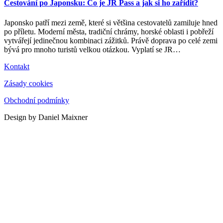
Cestování po Japonsku: Co je JR Pass a jak si ho zařídit?
Japonsko patří mezi země, které si většina cestovatelů zamiluje hned
po příletu. Moderní města, tradiční chrámy, horské oblasti i pobřeží
vytvářejí jedinečnou kombinaci zážitků. Právě doprava po celé zemi
bývá pro mnoho turistů velkou otázkou. Vyplatí se JR
…
Kontakt
Zásady cookies
Obchodní podmínky
Design by Daniel Maixner