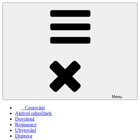
Přejít
k
obsahu
webu
Menu
Cestování
Aktivní odpočinek
Dovolená
Restaurace
Ubytování
Doprava