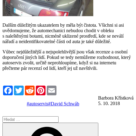
Dalším důležitým ukazatelem by měla být čistota. Všichni si asi
uvědomujeme, že automechanici nebudou chodit v obleku
s naleštěnými botami, nicméně uklizené prostředí, kde se neválí
nářadí a neidentifikovatelné části od auta je také důležité.
Vůbec nejdůležitější a nejspolehlivější jsou však recenze a osobní
doporučení jiných lidí. Pokud se tedy nemůžeme rozhodnout, který
autoservis zvolit, určitě neprohloupíme, když si na internetu
přečteme pár recenzí od lidí, kteří jej už navštívili.
Facebook
Twitter
Reddit
Pinterest
Email
Barbora Křístková
5. 10. 2018
#autoservis
#David Schwáb
Hledat:
Hledání