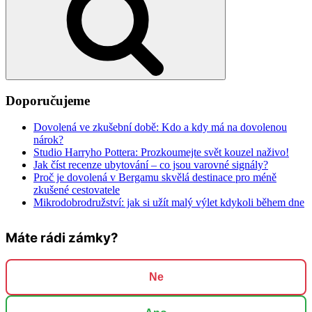
Doporučujeme
Dovolená ve zkušební době: Kdo a kdy má na dovolenou
nárok?
Studio Harryho Pottera: Prozkoumejte svět kouzel naživo!
Jak číst recenze ubytování – co jsou varovné signály?
Proč je dovolená v Bergamu skvělá destinace pro méně
zkušené cestovatele
Mikrodobrodružství: jak si užít malý výlet kdykoli během dne
Máte rádi zámky?
Ne