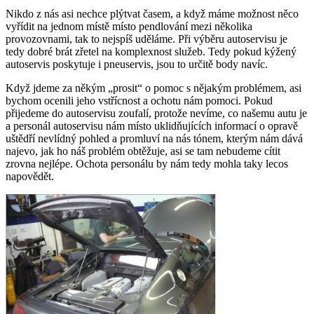
Nikdo z nás asi nechce plýtvat časem, a když máme možnost něco
vyřídit na jednom místě místo pendlování mezi několika
provozovnami, tak to nejspíš uděláme. Při výběru autoservisu je
tedy dobré brát zřetel na komplexnost služeb. Tedy pokud kýžený
autoservis poskytuje i pneuservis, jsou to určitě body navíc.
Když jdeme za někým „prosit“ o pomoc s nějakým problémem, asi
bychom ocenili jeho vstřícnost a ochotu nám pomoci. Pokud
přijedeme do autoservisu zoufalí, protože nevíme, co našemu autu je
a personál autoservisu nám místo uklidňujících informací o opravě
uštědří nevlídný pohled a promluví na nás tónem, kterým nám dává
najevo, jak ho náš problém obtěžuje, asi se tam nebudeme cítit
zrovna nejlépe. Ochota personálu by nám tedy mohla taky lecos
napovědět.