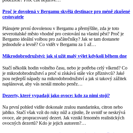
Proč je dovolená v Bergamu skvělá destinace pro méně zkušené
cestovatele
Plánujete první dovolenou v Bergamu a přemýšlíte, zda je toto
severoitalské město vhodné pro cestování na vlastní pěst? Proč je
Bergamo ideální volbou pro začátečníky? Jak se tam dostanete
jednoduše a levně? Co vidět v Bergamu za 1 až
…
Mikrodobrodružství: jak si užít malý výlet kdykoli během dne
Stačí několik hodin volného času, nebo je potřeba celý víkend? Co
je mikrodobrodružství a proč si získává stále více příznivců? Jaké
jsou nejlepší nápady na mikrodobrodružství a jak si takový zážitek
naplánovat, aby vás nestál mnoho peněz
…
Dezerty, které vypadají jako ovoce: kdo za nimi stojí?
Na první pohled vidíte dokonale zralou mandarinku, citron nebo
jablko. Stačí však vzít do ruky nůž a zjistíte, že uvnitř se neskrývá
ovoce, ale propracovaný dezert. Jak vznikl fenomén realistických
ovocných dezertů? Kdo je jejich autorem?
…