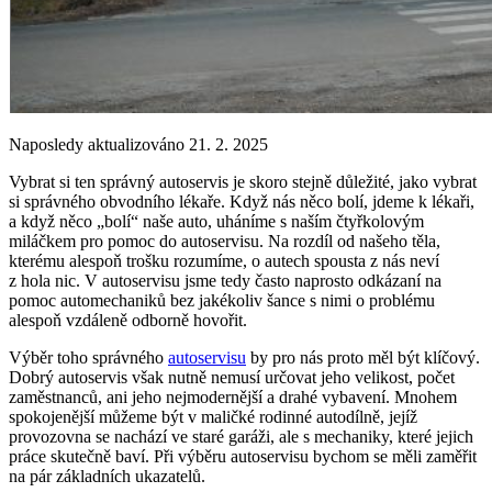
Naposledy aktualizováno 21. 2. 2025
Vybrat si ten správný autoservis je skoro stejně důležité, jako vybrat
si správného obvodního lékaře. Když nás něco bolí, jdeme k lékaři,
a když něco „bolí“ naše auto, uháníme s naším čtyřkolovým
miláčkem pro pomoc do autoservisu. Na rozdíl od našeho těla,
kterému alespoň trošku rozumíme, o autech spousta z nás neví
z hola nic. V autoservisu jsme tedy často naprosto odkázaní na
pomoc automechaniků bez jakékoliv šance s nimi o problému
alespoň vzdáleně odborně hovořit.
Výběr toho správného
autoservisu
by pro nás proto měl být klíčový.
Dobrý autoservis však nutně nemusí určovat jeho velikost, počet
zaměstnanců, ani jeho nejmodernější a drahé vybavení. Mnohem
spokojenější můžeme být v maličké rodinné autodílně, jejíž
provozovna se nachází ve staré garáži, ale s mechaniky, které jejich
práce skutečně baví. Při výběru autoservisu bychom se měli zaměřit
na pár základních ukazatelů.