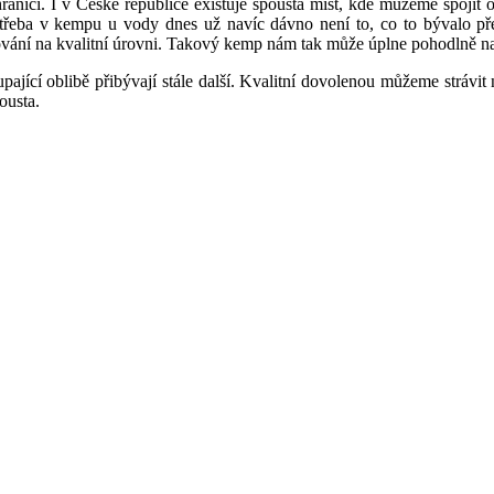
čí. I v České republice existuje spousta míst, kde můžeme spojit od
třeba v kempu u vody dnes už navíc dávno není to, co to bývalo pře
tování na kvalitní úrovni. Takový kemp nám tak může úplne pohodlně nah
upající oblibě přibývají stále další. Kvalitní dovolenou můžeme strávit
ousta.