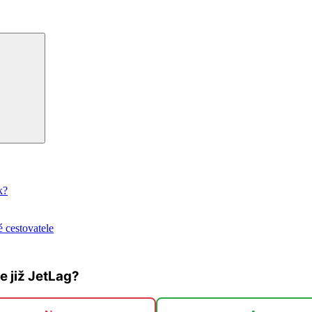
Hledání
k?
 cestovatele
te již JetLag?