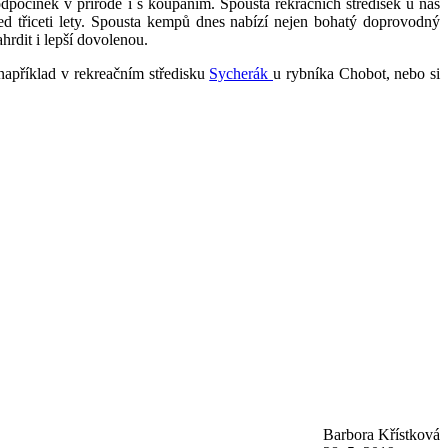
počinek v přírodě i s koupáním. Spousta rekračních středisek u nás
d třiceti lety. Spousta kempů dnes nabízí nejen bohatý doprovodný
rdit i lepší dovolenou.
 například v rekreačním středisku
Sycherák
u rybníka Chobot, nebo si
Barbora Křístková