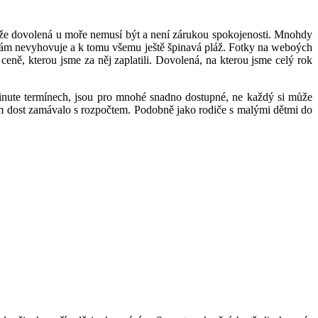
je, že dovolená u moře nemusí být a není zárukou spokojenosti. Mnohdy
ve nám nevyhovuje a k tomu všemu ještě špinavá pláž. Fotky na weboých
ceně, kterou jsme za něj zaplatili. Dovolená, na kterou jsme celý rok
minute termínech, jsou pro mnohé snadno dostupné, ne každý si může
jim dost zamávalo s rozpočtem. Podobně jako rodiče s malými dětmi do