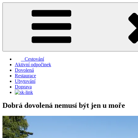
Přejít
k
obsahu
webu
Cestování
Aktivní odpočinek
Dovolená
Restaurace
Ubytování
Doprava
Dobrá dovolená nemusí být jen u moře