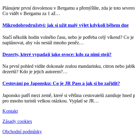
Plánujete první dovolenou v Bergamu a přemýšlíte, zda je toto severo
Co vidět v Bergamu za 1 až
…
Mikrodobrodružství: jak si užít malý výlet kdykoli během dne
Stačí několik hodin volného času, nebo je potřeba celý víkend? Co je 
naplánovat, aby vás nestál mnoho peněz
…
Dezerty, které vypadají jako ovoce: kdo za nimi stojí?
Na první pohled vidíte dokonale zralou mandarinku, citron nebo jablko
dezertů? Kdo je jejich autorem?
…
Cestování po Japonsku: Co je JR Pass a jak si ho zařídit?
Japonsko patří mezi země, které si většina cestovatelů zamiluje hned 
pro mnoho turistů velkou otázkou. Vyplatí se JR
…
Kontakt
Zásady cookies
Obchodní podmínky