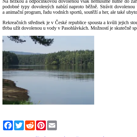
Na hezkou a odpočinkovou dovolenou však nemusíme nutně do zahrani
podobné typy dovolených nabízí naproto běžně. Strávit dovolenou 
a animační program, řadu vodních sportů, soutěží a her, ale také uby
Rekreačních středisek je v České republice spousta a kvůli jejich sto
třeba užít dovolenou u vody v Pasohlávkách. Možností je skutečně sp
Facebook
Twitter
Reddit
Pinterest
Email