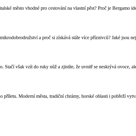
italské město vhodné pro cestování na vlastní pěst? Proč je Bergamo id
mikrodobrodružství a proč si získává stále více příznivců? Jaké jsou ne
. Stačí však vzít do ruky nůž a zjistíte, že uvnitř se neskrývá ovoce, 
po příletu. Moderní města, tradiční chrámy, horské oblasti i pobřeží vy