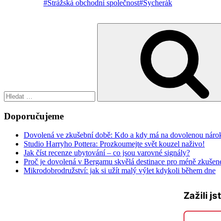
#Strážská obchodní společnost
#Sycherák
Hledat:
Doporučujeme
Dovolená ve zkušební době: Kdo a kdy má na dovolenou náro
Studio Harryho Pottera: Prozkoumejte svět kouzel naživo!
Jak číst recenze ubytování – co jsou varovné signály?
Proč je dovolená v Bergamu skvělá destinace pro méně zkušené
Mikrodobrodružství: jak si užít malý výlet kdykoli během dne
Zažili js