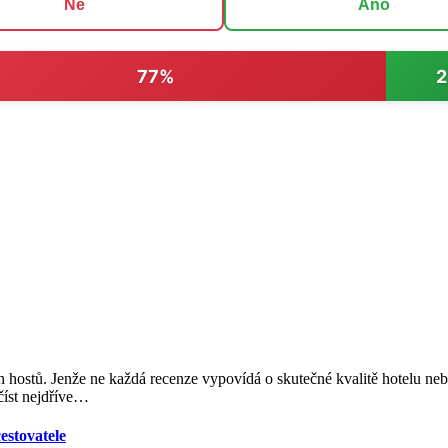
Ne
Ano
77%
 hostů. Jenže ne každá recenze vypovídá o skutečné kvalitě hotelu ne
íst nejdříve
…
estovatele