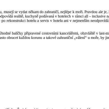
enou, musejí se vydat někam do zahraničí, nejlépe k moři. Pravdou ale 
 neodpovídá realitě, kuchyně podávaná v hotelech v rámci all – inclusi
 po rekonstrukci hotelu a servis v hotelu ani v nejmenším neodpovídá 
hodné balíčky připravené cestovními kancelářemi, obzvláště v last-
často obracet každou korunu a takové zahraniční „válení“ u moře, by 