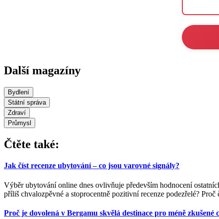
Další magazíny
Bydlení
Státní správa
Zdraví
Průmysl
Čtěte také:
Jak číst recenze ubytování – co jsou varovné signály?
Výběr ubytování online dnes ovlivňuje především hodnocení ostatních
příliš chvalozpěvné a stoprocentně pozitivní recenze podezřelé? Proč č
Proč je dovolená v Bergamu skvělá destinace pro méně zkušené c