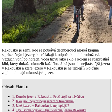
Rakousko je zemí, kde se potkává dechberoucí alpská krajina
s průzračnými jezery, které lákají k odpočinku i dobrodružství.
Vzduch voní po horách, voda třpytí jako sklo a kolem se rozprostírá
klid, který dokáže okouzlit každého. Jaká jsou ale nejkrásnější jezera
v Rakousku a které jezero v Rakousku je nejteplejší? Pojďme
zaplout do tajů rakouských jezer.
Obsah článku
Kouzlo jezer v Rakousku: Proč stojí za návštěvu
Jaká jsou nejkrásnější jezera v Rakousku?
Jaké jezero v Rakousku je nejteplejší?
Cyklistická výzva: Objet všechna jezera Rakouska