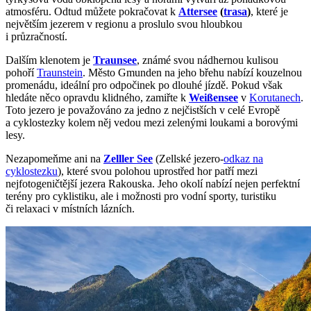
atmosféru. Odtud můžete pokračovat k
Attersee
(
trasa
)
, které je
největším jezerem v regionu a proslulo svou hloubkou
i průzračností.
Dalším klenotem je
Traunsee
, známé svou nádhernou kulisou
pohoří
Traunstein
. Město Gmunden na jeho břehu nabízí kouzelnou
promenádu, ideální pro odpočinek po dlouhé jízdě. Pokud však
hledáte něco opravdu klidného, zamiřte k
Weißensee
v
Korutanech
.
Toto jezero je považováno za jedno z nejčistších v celé Evropě
a cyklostezky kolem něj vedou mezi zelenými loukami a borovými
lesy.
Nezapomeňme ani na
Zelller See
(Zellské jezero-
odkaz na
cyklostezku
), které svou polohou uprostřed hor patří mezi
nejfotogeničtější jezera Rakouska. Jeho okolí nabízí nejen perfektní
terény pro cyklistiku, ale i možnosti pro vodní sporty, turistiku
či relaxaci v místních lázních.