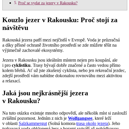
Proč se vydat za jezery v Rakousku?
Kouzlo jezer v Rakousku: Proč stojí za
návštěvu
Rakouská jezera patří mezi nejčistší v Evropě. Voda je průzračná
a díky přísné ochraně životního prostředí se zde můžete těšit na
výjimečně zachovalé ekosystémy.
Jezera v Rakousku jsou ideálním místem nejen pro koupání, ale
i pro
cyklistiku
. Trasy bývají dobře značené a často vedou přímo
kolem břehů. Ať už jste zkušený cyklista, nebo jen rekreační jezdec,
zdejší prostředí vám nabídne dokonalou rovnováhu mezi aktivitou
a relaxací.
Jaká jsou nejkrásnější jezera
v Rakousku?
Na tuto otázku existuje mnoho odpovědí, ale několik míst si zaslouží
zvláštní pozornost. Jedním z nich je
Wolfgangsee
, které leží
v oblasti
Salzkammergut
(Solná komora-
trasa okolo jezera
). Jeho
tyrkysová voda obklopená lesy a horami vytváří až pohádkovou