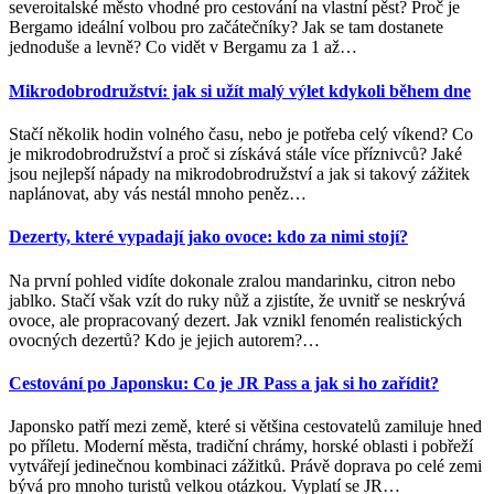
severoitalské město vhodné pro cestování na vlastní pěst? Proč je
Bergamo ideální volbou pro začátečníky? Jak se tam dostanete
jednoduše a levně? Co vidět v Bergamu za 1 až
…
Mikrodobrodružství: jak si užít malý výlet kdykoli během dne
Stačí několik hodin volného času, nebo je potřeba celý víkend? Co
je mikrodobrodružství a proč si získává stále více příznivců? Jaké
jsou nejlepší nápady na mikrodobrodružství a jak si takový zážitek
naplánovat, aby vás nestál mnoho peněz
…
Dezerty, které vypadají jako ovoce: kdo za nimi stojí?
Na první pohled vidíte dokonale zralou mandarinku, citron nebo
jablko. Stačí však vzít do ruky nůž a zjistíte, že uvnitř se neskrývá
ovoce, ale propracovaný dezert. Jak vznikl fenomén realistických
ovocných dezertů? Kdo je jejich autorem?
…
Cestování po Japonsku: Co je JR Pass a jak si ho zařídit?
Japonsko patří mezi země, které si většina cestovatelů zamiluje hned
po příletu. Moderní města, tradiční chrámy, horské oblasti i pobřeží
vytvářejí jedinečnou kombinaci zážitků. Právě doprava po celé zemi
bývá pro mnoho turistů velkou otázkou. Vyplatí se JR
…