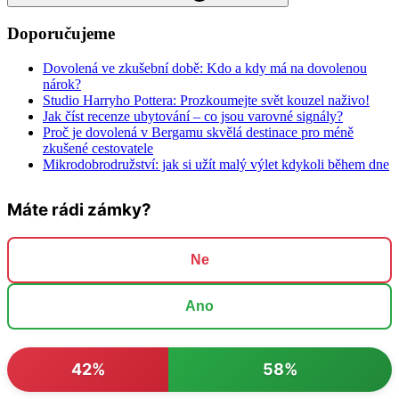
Doporučujeme
Dovolená ve zkušební době: Kdo a kdy má na dovolenou
nárok?
Studio Harryho Pottera: Prozkoumejte svět kouzel naživo!
Jak číst recenze ubytování – co jsou varovné signály?
Proč je dovolená v Bergamu skvělá destinace pro méně
zkušené cestovatele
Mikrodobrodružství: jak si užít malý výlet kdykoli během dne
Máte rádi zámky?
Ne
Ano
42%
58%