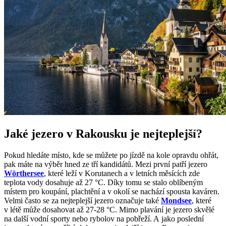
Jaké jezero v Rakousku je nejteplejší?
Pokud hledáte místo, kde se můžete po jízdě na kole opravdu ohřát,
pak máte na výběr hned ze tří kandidátů. Mezi první patří jezero
Wörthersee
, které leží v Korutanech a v letních měsících zde
teplota vody dosahuje až 27 °C. Díky tomu se stalo oblíbeným
místem pro koupání, plachtění a v okolí se nachází spousta kaváren.
Velmi často se za nejteplejší jezero označuje také
Mondsee
, které
v létě může dosahovat až 27-28 °C. Mimo plavání je jezero skvělé
na další vodní sporty nebo rybolov na pobřeží. A jako poslední