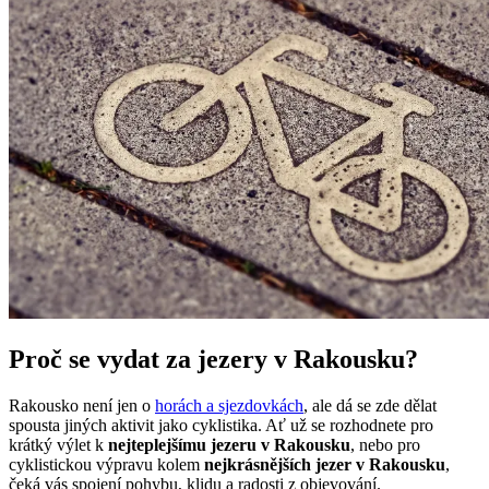
Proč se vydat za jezery v Rakousku?
Rakousko není jen o
horách a sjezdovkách
, ale dá se zde dělat
spousta jiných aktivit jako cyklistika. Ať už se rozhodnete pro
krátký výlet k
nejteplejšímu jezeru v Rakousku
, nebo pro
cyklistickou výpravu kolem
nejkrásnějších jezer v Rakousku
,
čeká vás spojení pohybu, klidu a radosti z objevování.