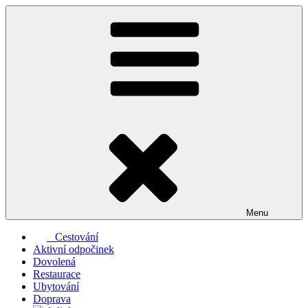
Přejít
k
obsahu
webu
Menu
Cestování
Aktivní odpočinek
Dovolená
Restaurace
Ubytování
Doprava