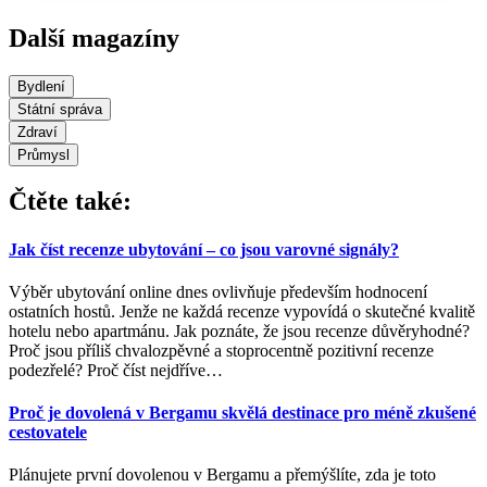
Další magazíny
Bydlení
Státní správa
Zdraví
Průmysl
Čtěte také:
Jak číst recenze ubytování – co jsou varovné signály?
Výběr ubytování online dnes ovlivňuje především hodnocení
ostatních hostů. Jenže ne každá recenze vypovídá o skutečné kvalitě
hotelu nebo apartmánu. Jak poznáte, že jsou recenze důvěryhodné?
Proč jsou příliš chvalozpěvné a stoprocentně pozitivní recenze
podezřelé? Proč číst nejdříve
…
Proč je dovolená v Bergamu skvělá destinace pro méně zkušené
cestovatele
Plánujete první dovolenou v Bergamu a přemýšlíte, zda je toto