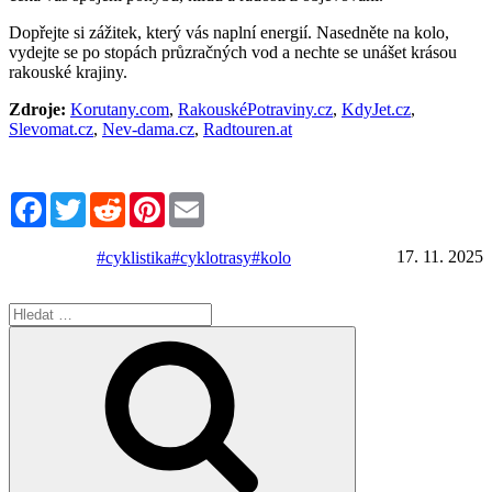
Dopřejte si zážitek, který vás naplní energií. Nasedněte na kolo,
vydejte se po stopách průzračných vod a nechte se unášet krásou
rakouské krajiny.
Zdroje:
Korutany.com
,
RakouskéPotraviny.cz
,
KdyJet.cz
,
Slevomat.cz
,
Nev-dama.cz
,
Radtouren.at
Facebook
Twitter
Reddit
Pinterest
Email
17. 11. 2025
#cyklistika
#cyklotrasy
#kolo
Hledat:
Hledání