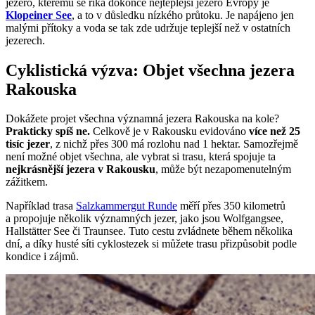
jezero, kterému se říká dokonce nejteplejší jezero Evropy je
Klopeiner See
, a to v důsledku nízkého průtoku. Je napájeno jen
malými přítoky a voda se tak zde udržuje teplejší než v ostatních
jezerech.
Cyklistická výzva: Objet všechna jezera
Rakouska
Dokážete projet všechna významná jezera Rakouska na kole?
Prakticky spíš ne.
Celkově je v Rakousku evidováno
více než 25
tisíc jezer
, z nichž přes 300 má rozlohu nad 1 hektar. Samozřejmě
není možné objet všechna, ale vybrat si trasu, která spojuje ta
nejkrásnější jezera v Rakousku
, může být nezapomenutelným
zážitkem.
Například trasa
Salzkammergut Runde
měří přes 350 kilometrů
a propojuje několik významných jezer, jako jsou Wolfgangsee,
Hallstätter See či Traunsee. Tuto cestu zvládnete během několika
dní, a díky husté síti cyklostezek si můžete trasu přizpůsobit podle
kondice i zájmů.