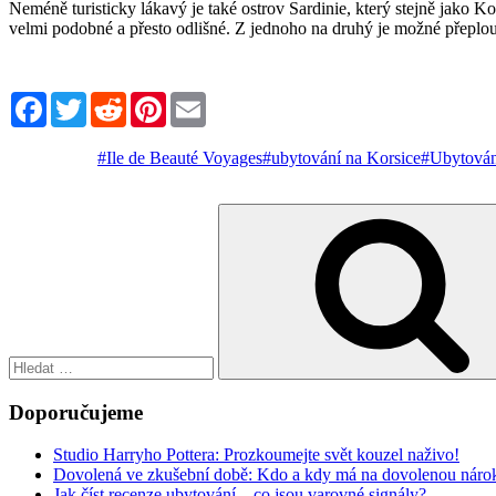
Neméně turisticky lákavý je také ostrov Sardinie, který stejně jako K
velmi podobné a přesto odlišné. Z jednoho na druhý je možné přeplou
Facebook
Twitter
Reddit
Pinterest
Email
#Ile de Beauté Voyages
#ubytování na Korsice
#Ubytování
Hledat:
Doporučujeme
Studio Harryho Pottera: Prozkoumejte svět kouzel naživo!
Dovolená ve zkušební době: Kdo a kdy má na dovolenou náro
Jak číst recenze ubytování – co jsou varovné signály?