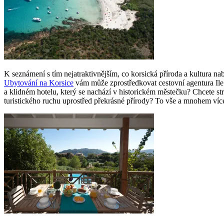
K seznámení s tím nejatraktivnějším, co korsická příroda a kultura nabí
Ubytování na Korsice
vám může zprostředkovat cestovní agentura Ile 
a klidném hotelu, který se nachází v historickém městečku? Chcete s
turistického ruchu uprostřed překrásné přírody? To vše a mnohem víc