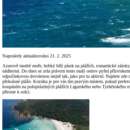
Naposledy aktualizováno 21. 2. 2025
Azurově modré moře, hebký bílý písek na plážích, romantické zátoky,
nádherná. Do dnes se zela právem tento malý ostrov pyšní přízviskem
odpočinkovou dovolenou stejně tak, jako pro tu aktivní. Najdete zde n
překrásné pláže. Korsika je pro vás tím pravým místem, pokud prefe
koupáním na poloprázdných plážích Ligurského nebo Tyrhénského moře
přiroste k srdci.