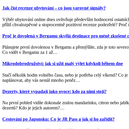
Jak číst recenze ubytování – co jsou varovné signály?
Výběr ubytování online dnes ovlivňuje především hodnocení ostatních
příliš chvalozpěvné a stoprocentně pozitivní recenze podezřelé? Proč č
Proč je dovolená v Bergamu skvělá destinace pro méně zkušené c
Plánujete první dovolenou v Bergamu a přemýšlíte, zda je toto severo
Co vidět v Bergamu za 1 až
…
Mikrodobrodružství: jak si užít malý výlet kdykoli během dne
Stačí několik hodin volného času, nebo je potřeba celý víkend? Co je 
naplánovat, aby vás nestál mnoho peněz
…
Dezerty, které vypadají jako ovoce: kdo za nimi stojí?
Na první pohled vidíte dokonale zralou mandarinku, citron nebo jablko
dezertů? Kdo je jejich autorem?
…
Cestování po Japonsku: Co je JR Pass a jak si ho zařídit?