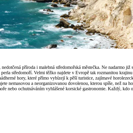
 nedotčená příroda i malebná středomořská městečka. Ne nadarmo již st
 perla středomoří. Velmi těžko najdete v Evropě tak rozmanitou krajin
ádherné hory, které přímo vybízejí k pěší turistice, zajímavé horolezec
rujete nemasovou a neorganizovanou dovolenou, kterou spíše, než na h
 nebo ochutnáváním vyhlášené korsické gastronomie. Každý, kdo ostrov