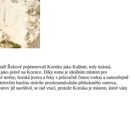
aří Řekové pojmenovali Korsiku jako Kalliste, tedy krásná,
u jako právě na Korsice. Díky tomu je ideálním místem pro
ké terény, horská jezera a řeky s průzračně čistou vodou a samozřejmě
otelovém bazénu strávíte prozkoumáváním překrásného ostrova,
 již navštívil, se rád vrací, protože Korsika je místem, které vám