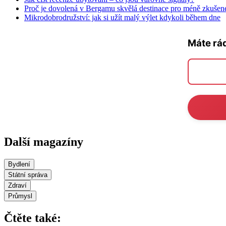
Proč je dovolená v Bergamu skvělá destinace pro méně zkušené
Mikrodobrodružství: jak si užít malý výlet kdykoli během dne
Máte rá
Další magazíny
Bydlení
Státní správa
Zdraví
Průmysl
Čtěte také: