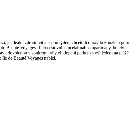
zí, je ideální zde strávit alespoň týden, chcete-li opravdu kouzlo a poh
de Beauté Voyages. Tato cestovní kancelář nabízí apartmány, hotely i
trávit dovolenou v soukromí vily obklopení parkem s výhledem na pláž?
e Ile de Beauté Voyages nabízí.