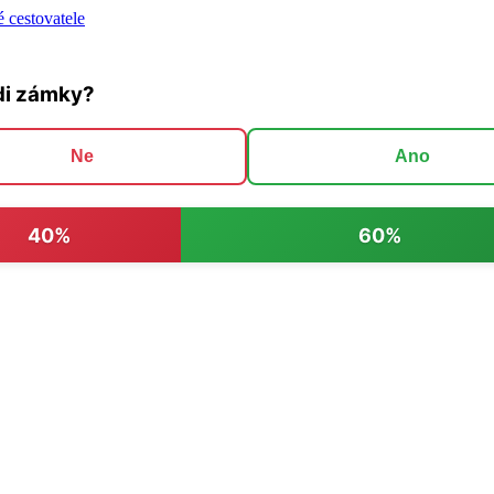
 cestovatele
di zámky?
Ne
Ano
40%
60%