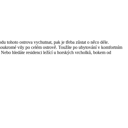
odu tohoto ostrova vychutnat, pak je třeba zůstat o něco déle.
 soukromé vily po celém ostrově. Toužíte po ubytování v komfortním
 Nebo hledáte residenci ležící u horských vrcholků, bokem od