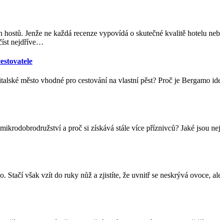
 hostů. Jenže ne každá recenze vypovídá o skutečné kvalitě hotelu ne
íst nejdříve
…
estovatele
italské město vhodné pro cestování na vlastní pěst? Proč je Bergamo id
mikrodobrodružství a proč si získává stále více příznivců? Jaké jsou ne
. Stačí však vzít do ruky nůž a zjistíte, že uvnitř se neskrývá ovoce, 