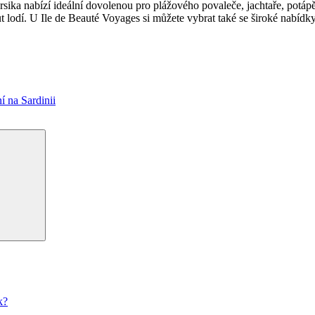
orsika nabízí ideální dovolenou pro plážového povaleče, jachtaře, potáp
t lodí. U Ile de Beauté Voyages si můžete vybrat také se široké nabídk
 na Sardinii
Hledání
k?