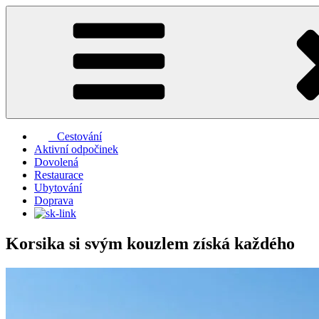
Přejít
k
obsahu
webu
Cestování
Aktivní odpočinek
Dovolená
Restaurace
Ubytování
Doprava
Korsika si svým kouzlem získá každého