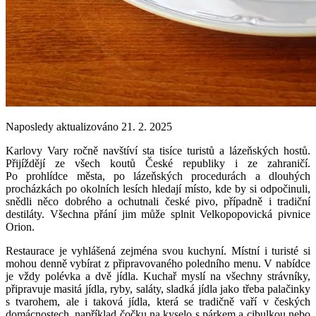
Naposledy aktualizováno 21. 2. 2025
Karlovy Vary ročně navštíví sta tisíce turistů a lázeňských hostů.
Přijíždějí ze všech koutů České republiky i ze zahraničí.
Po prohlídce města, po lázeňských procedurách a dlouhých
procházkách po okolních lesích hledají místo, kde by si odpočinuli,
snědli něco dobrého a ochutnali české pivo, případně i tradiční
destiláty. Všechna přání jim může splnit Velkopopovická pivnice
Orion.
Restaurace je vyhlášená zejména svou kuchyní. Místní i turisté si
mohou denně vybírat z připravovaného poledního menu. V nabídce
je vždy polévka a dvě jídla. Kuchař myslí na všechny strávníky,
připravuje masitá jídla, ryby, saláty, sladká jídla jako třeba palačinky
s tvarohem, ale i taková jídla, která se tradičně vaří v českých
domácnostech, například čočku na kyselo s párkem a cibulkou nebo