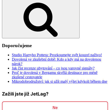
Hledání
Doporučujeme
Studio Harryho Pottera: Prozkoumejte svět kouzel naživo!
Dovolená ve zkušební době: Kdo a kdy má na dovolenou
nárok?
Jak číst recenze ubytování – co jsou varovné signály?
Proč je dovolená v Bergamu skvělá destinace pro méně
zkušené cestovatele
Mikrodobrodružství: jak si užít malý výlet kdykoli během dne
Zažili jste již JetLag?
Ne