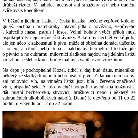
drůbeží rizoto. V nabídce nechybí ani smažený sýr nebo tradiční
svíčková s knedlíkem.
V běžném jídelním lístku je česká klasika, pečené vepřové koleno,
guláš, kachna i bramboráky, hlavní jídla z hovězího, vepřového
i kuřecího masa, pstruh i losos. Velmi bohatý výběr příloh musí
uspokojit i ty nejnáročnější strávníky. A kdo by nechtěl velké jídlo,
ale jen něco k zakousnutí k pivu, může si objednat domácí tlačenku
s octem a cibulí nebo třeba i nakládaný hermelín. Přestože jde
o pivnici a ne cukrárnu, milovníci sladkostí najdou na jídelním lístku
zmrzlinu se šlehačkou a horké maliny s vanilkovou zmrzlinou.
Na čepu je pochopitelně Kozel, řidiči si dají buď džus, minerálku,
některý ze sladkých nápojů nebo nealko pivo. Zklamaní nemusí být
ani milovníci vín, na vinném lístku jsou bílá i červená značková
vína, případně sekt. A kdo by chtěl podpořit trávení, má možnost si
dát místní becherovku, slivovici, hruškovici nebo i některý ze
zahraničních alkoholických nápojů. Denně je otevřeno od 11 do 22
hodin, o víkendu od 12 do 22 hodin.