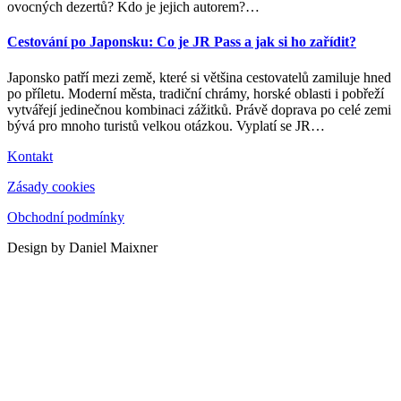
ovocných dezertů? Kdo je jejich autorem?
…
Cestování po Japonsku: Co je JR Pass a jak si ho zařídit?
Japonsko patří mezi země, které si většina cestovatelů zamiluje hned
po příletu. Moderní města, tradiční chrámy, horské oblasti i pobřeží
vytvářejí jedinečnou kombinaci zážitků. Právě doprava po celé zemi
bývá pro mnoho turistů velkou otázkou. Vyplatí se JR
…
Kontakt
Zásady cookies
Obchodní podmínky
Design by Daniel Maixner