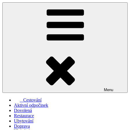
Přejít
k
obsahu
webu
Menu
Cestování
Aktivní odpočinek
Dovolená
Restaurace
Ubytování
Doprava