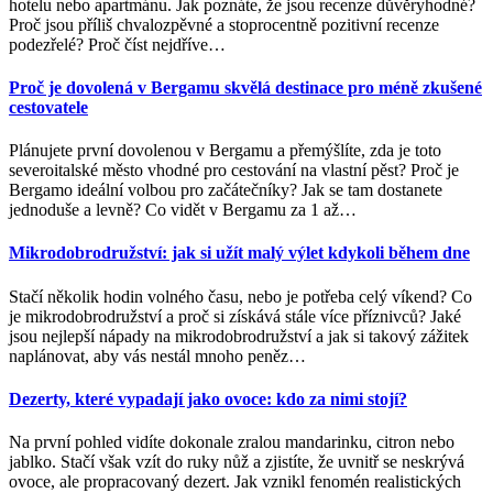
hotelu nebo apartmánu. Jak poznáte, že jsou recenze důvěryhodné?
Proč jsou příliš chvalozpěvné a stoprocentně pozitivní recenze
podezřelé? Proč číst nejdříve
…
Proč je dovolená v Bergamu skvělá destinace pro méně zkušené
cestovatele
Plánujete první dovolenou v Bergamu a přemýšlíte, zda je toto
severoitalské město vhodné pro cestování na vlastní pěst? Proč je
Bergamo ideální volbou pro začátečníky? Jak se tam dostanete
jednoduše a levně? Co vidět v Bergamu za 1 až
…
Mikrodobrodružství: jak si užít malý výlet kdykoli během dne
Stačí několik hodin volného času, nebo je potřeba celý víkend? Co
je mikrodobrodružství a proč si získává stále více příznivců? Jaké
jsou nejlepší nápady na mikrodobrodružství a jak si takový zážitek
naplánovat, aby vás nestál mnoho peněz
…
Dezerty, které vypadají jako ovoce: kdo za nimi stojí?
Na první pohled vidíte dokonale zralou mandarinku, citron nebo
jablko. Stačí však vzít do ruky nůž a zjistíte, že uvnitř se neskrývá
ovoce, ale propracovaný dezert. Jak vznikl fenomén realistických