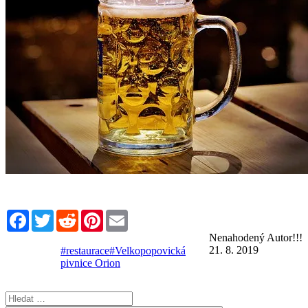
Facebook
Twitter
Reddit
Pinterest
Email
Nenahodený Autor!!!
21. 8. 2019
#restaurace
#Velkopopovická
pivnice Orion
Hledat: