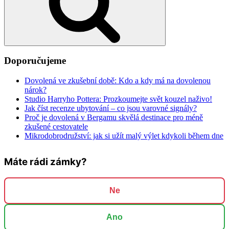
Doporučujeme
Dovolená ve zkušební době: Kdo a kdy má na dovolenou
nárok?
Studio Harryho Pottera: Prozkoumejte svět kouzel naživo!
Jak číst recenze ubytování – co jsou varovné signály?
Proč je dovolená v Bergamu skvělá destinace pro méně
zkušené cestovatele
Mikrodobrodružství: jak si užít malý výlet kdykoli během dne
Máte rádi zámky?
Ne
Ano