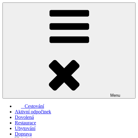
Přejít
k
obsahu
webu
Menu
Cestování
Aktivní odpočinek
Dovolená
Restaurace
Ubytování
Doprava