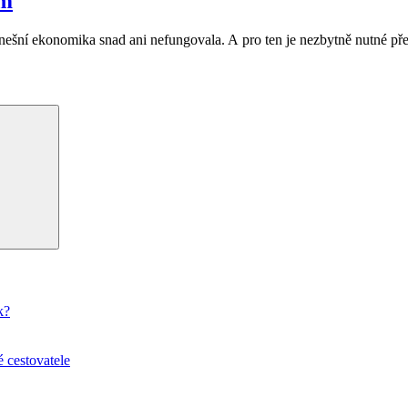
ím
dnešní ekonomika snad ani nefungovala. A pro ten je nezbytně nutné př
Hledání
k?
 cestovatele