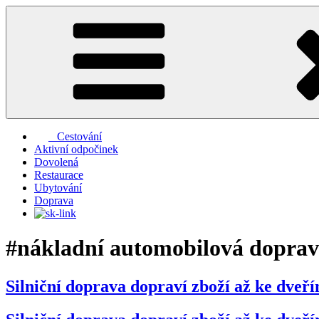
Přejít
k
obsahu
webu
Cestování
Aktivní odpočinek
Dovolená
Restaurace
Ubytování
Doprava
#nákladní automobilová dopra
Silniční doprava dopraví zboží až ke dveř