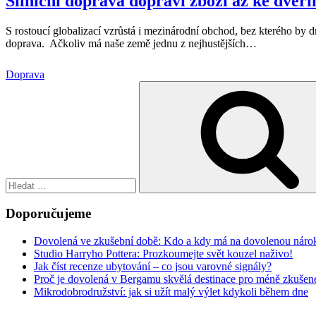
Silniční doprava dopraví zboží až ke dveř
S rostoucí globalizací vzrůstá i mezinárodní obchod, bez kterého by 
doprava. Ačkoliv má naše země jednu z nejhustějších
…
Doprava
Hledat:
Doporučujeme
Dovolená ve zkušební době: Kdo a kdy má na dovolenou náro
Studio Harryho Pottera: Prozkoumejte svět kouzel naživo!
Jak číst recenze ubytování – co jsou varovné signály?
Proč je dovolená v Bergamu skvělá destinace pro méně zkušené
Mikrodobrodružství: jak si užít malý výlet kdykoli během dne