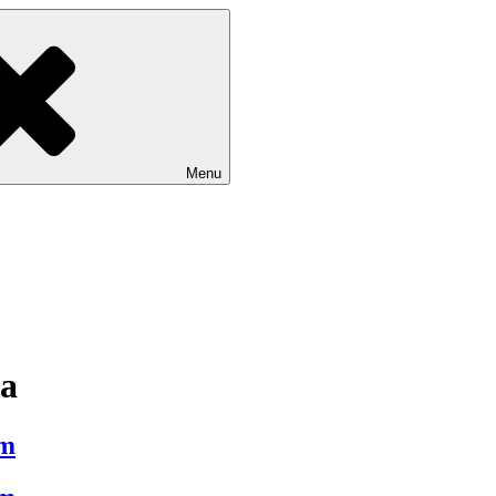
Menu
va
ím