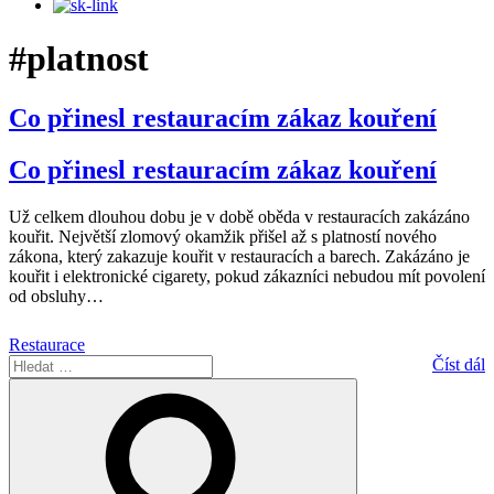
#platnost
Co přinesl restauracím zákaz kouření
Co přinesl restauracím zákaz kouření
Už celkem dlouhou dobu je v době oběda v restauracích zakázáno
kouřit. Největší zlomový okamžik přišel až s platností nového
zákona, který zakazuje kouřit v restauracích a barech. Zakázáno je
kouřit i elektronické cigarety, pokud zákazníci nebudou mít povolení
od obsluhy
…
Restaurace
Hledat:
Číst dál
Hledání