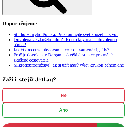
Doporučujeme
Studio Harryho Pottera: Prozkoumejte svět kouzel naživo!
Dovolená ve zkušební době: Kdo a kdy má na dovolenou
nárok?
Jak číst recenze ubytování – co jsou varovné signály?
Proč je dovolená v Bergamu skvělá destinace pro méně
zkušené cestovatele
Mikrodobrodružství: jak si užít malý výlet kdykoli během dne
Zažili jste již JetLag?
Ne
Ano