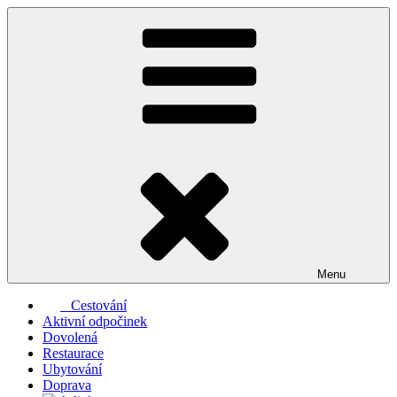
Přejít
k
obsahu
webu
Menu
Cestování
Aktivní odpočinek
Dovolená
Restaurace
Ubytování
Doprava