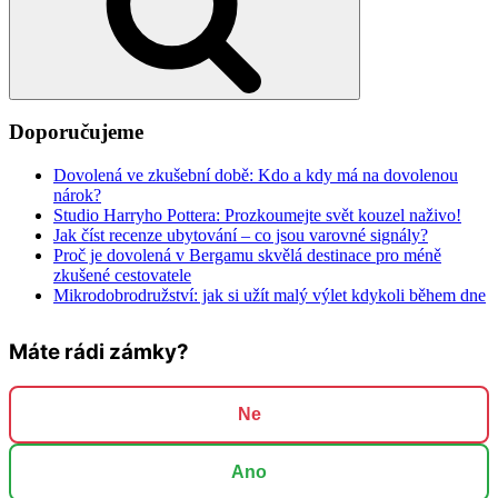
Doporučujeme
Dovolená ve zkušební době: Kdo a kdy má na dovolenou
nárok?
Studio Harryho Pottera: Prozkoumejte svět kouzel naživo!
Jak číst recenze ubytování – co jsou varovné signály?
Proč je dovolená v Bergamu skvělá destinace pro méně
zkušené cestovatele
Mikrodobrodružství: jak si užít malý výlet kdykoli během dne
Máte rádi zámky?
Ne
Ano