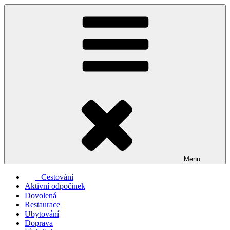
Přejít
k
obsahu
webu
Menu
Cestování
Aktivní odpočinek
Dovolená
Restaurace
Ubytování
Doprava