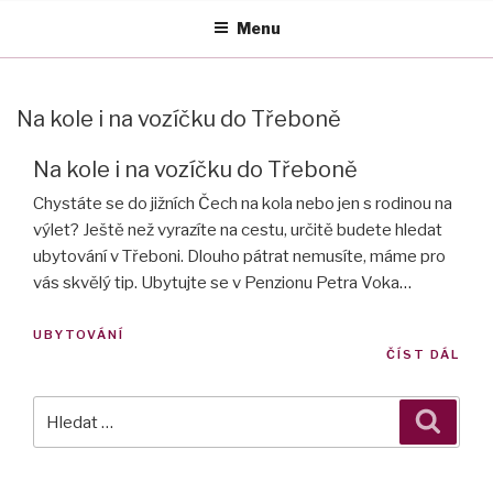
Přejít
Menu
k
obsahu
webu
Na kole i na vozíčku do Třeboně
Na kole i na vozíčku do Třeboně
Chystáte se do jižních Čech na kola nebo jen s rodinou na
výlet? Ještě než vyrazíte na cestu, určitě budete hledat
ubytování v Třeboni. Dlouho pátrat nemusíte, máme pro
vás skvělý tip. Ubytujte se v Penzionu Petra Voka
…
UBYTOVÁNÍ
ČÍST DÁL
Hledat:
Hledán