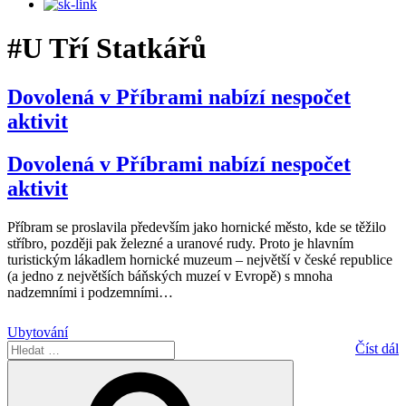
#U Tří Statkářů
Dovolená v Příbrami nabízí nespočet
aktivit
Dovolená v Příbrami nabízí nespočet
aktivit
Příbram se proslavila především jako hornické město, kde se těžilo
stříbro, později pak železné a uranové rudy. Proto je hlavním
turistickým lákadlem hornické muzeum – největší v české republice
(a jedno z největších báňských muzeí v Evropě) s mnoha
nadzemními i podzemními
…
Ubytování
Hledat:
Číst dál
Hledání