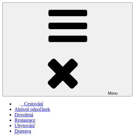
Přejít
k
obsahu
webu
Menu
Cestování
Aktivní odpočinek
Dovolená
Restaurace
Ubytování
Doprava