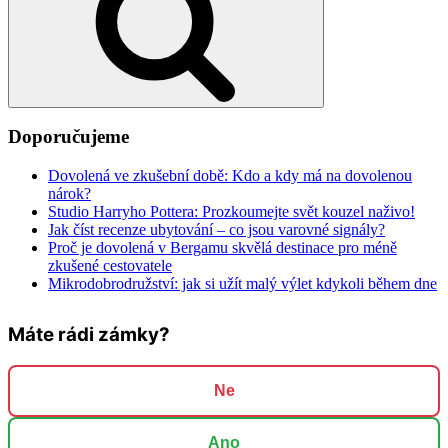
Doporučujeme
Dovolená ve zkušební době: Kdo a kdy má na dovolenou
nárok?
Studio Harryho Pottera: Prozkoumejte svět kouzel naživo!
Jak číst recenze ubytování – co jsou varovné signály?
Proč je dovolená v Bergamu skvělá destinace pro méně
zkušené cestovatele
Mikrodobrodružství: jak si užít malý výlet kdykoli během dne
Máte rádi zámky?
Ne
Ano