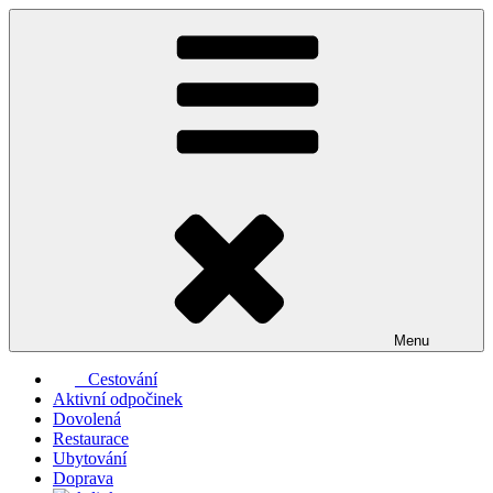
Přejít
k
obsahu
webu
Menu
Cestování
Aktivní odpočinek
Dovolená
Restaurace
Ubytování
Doprava