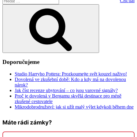
Hledat:
Číst dál
Hledání
Doporučujeme
Studio Harryho Pottera: Prozkoumejte svět kouzel naživo!
Dovolená ve zkušební době: Kdo a kdy má na dovolenou
nárok?
Jak číst recenze ubytování – co jsou varovné signály?
Proč je dovolená v Bergamu skvělá destinace pro méně
zkušené cestovatele
Mikrodobrodružství: jak si užít malý výlet kdykoli během dne
Máte rádi zámky?