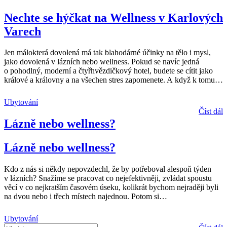
Nechte se hýčkat na Wellness v Karlových
Varech
Jen málokterá dovolená má tak blahodárné účinky na tělo i mysl,
jako dovolená v lázních nebo wellness. Pokud se navíc jedná
o pohodlný, moderní a čtyřhvězdičkový hotel, budete se cítit jako
králové a královny a na všechen stres zapomenete. A když k tomu
…
Ubytování
Číst dál
Lázně nebo wellness?
Lázně nebo wellness?
Kdo z nás si někdy nepovzdechl, že by potřeboval alespoň týden
v lázních? Snažíme se pracovat co nejefektivněji, zvládat spoustu
věcí v co nejkratším časovém úseku, kolikrát bychom nejraději byli
na dvou nebo i třech místech najednou. Potom si
…
Ubytování