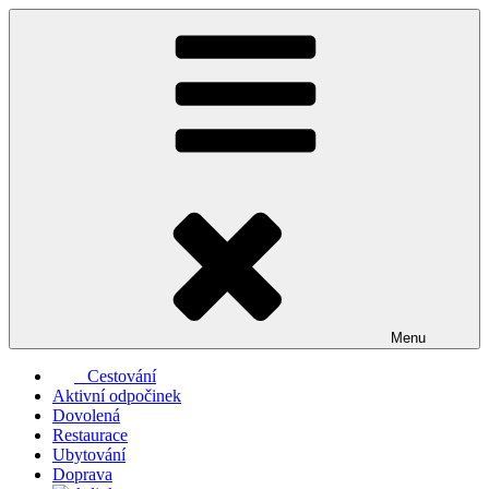
Přejít
k
obsahu
webu
Menu
Cestování
Aktivní odpočinek
Dovolená
Restaurace
Ubytování
Doprava