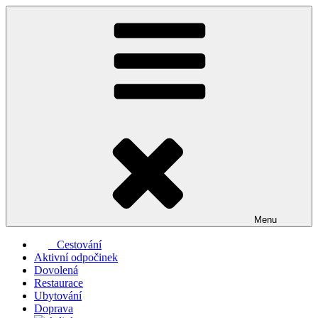
Přejít
k
obsahu
webu
Menu
Cestování
Aktivní odpočinek
Dovolená
Restaurace
Ubytování
Doprava