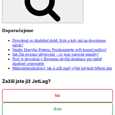
Doporučujeme
Dovolená ve zkušební době: Kdo a kdy má na dovolenou
nárok?
Studio Harryho Pottera: Prozkoumejte svět kouzel naživo!
Jak číst recenze ubytování – co jsou varovné signály?
Proč je dovolená v Bergamu skvělá destinace pro méně
zkušené cestovatele
Mikrodobrodružství: jak si užít malý výlet kdykoli během dne
Zažili jste již JetLag?
Ne
Ano