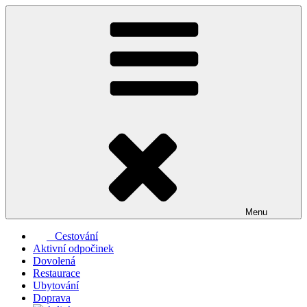
Přejít
k
obsahu
webu
Menu
Cestování
Aktivní odpočinek
Dovolená
Restaurace
Ubytování
Doprava