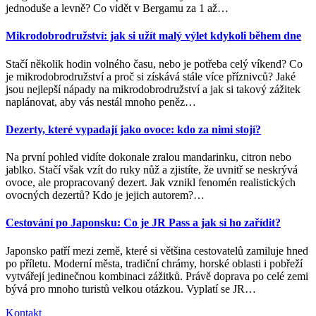
jednoduše a levně? Co vidět v Bergamu za 1 až
…
Mikrodobrodružství: jak si užít malý výlet kdykoli během dne
Stačí několik hodin volného času, nebo je potřeba celý víkend? Co
je mikrodobrodružství a proč si získává stále více příznivců? Jaké
jsou nejlepší nápady na mikrodobrodružství a jak si takový zážitek
naplánovat, aby vás nestál mnoho peněz
…
Dezerty, které vypadají jako ovoce: kdo za nimi stojí?
Na první pohled vidíte dokonale zralou mandarinku, citron nebo
jablko. Stačí však vzít do ruky nůž a zjistíte, že uvnitř se neskrývá
ovoce, ale propracovaný dezert. Jak vznikl fenomén realistických
ovocných dezertů? Kdo je jejich autorem?
…
Cestování po Japonsku: Co je JR Pass a jak si ho zařídit?
Japonsko patří mezi země, které si většina cestovatelů zamiluje hned
po příletu. Moderní města, tradiční chrámy, horské oblasti i pobřeží
vytvářejí jedinečnou kombinaci zážitků. Právě doprava po celé zemi
bývá pro mnoho turistů velkou otázkou. Vyplatí se JR
…
Kontakt