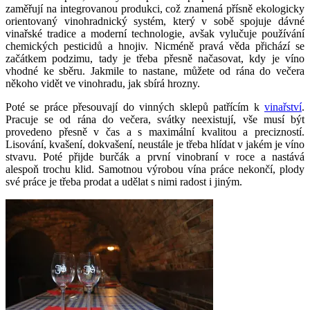
zaměřují na integrovanou produkci, což znamená přísně ekologicky
orientovaný vinohradnický systém, který v sobě spojuje dávné
vinařské tradice a moderní technologie, avšak vylučuje používání
chemických pesticidů a hnojiv. Nicméně pravá věda přichází se
začátkem podzimu, tady je třeba přesně načasovat, kdy je víno
vhodné ke sběru. Jakmile to nastane, můžete od rána do večera
někoho vidět ve vinohradu, jak sbírá hrozny.
Poté se práce přesouvají do vinných sklepů patřícím k
vinařství
.
Pracuje se od rána do večera, svátky neexistují, vše musí být
provedeno přesně v čas a s maximální kvalitou a precizností.
Lisování, kvašení, dokvašení, neustále je třeba hlídat v jakém je víno
stvavu. Poté přijde burčák a první vinobraní v roce a nastává
alespoň trochu klid. Samotnou výrobou vína práce nekončí, plody
své práce je třeba prodat a udělat s nimi radost i jiným.