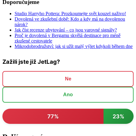
Doporučujeme
Studio Harryho Pottera: Prozkoumejte svět kouzel naživo!
Dovolená ve zkušební době: Kdo a kdy má na dovolenou
nárok?
Jak číst recenze ubytování – co jsou varovné signály?
Proč je dovolená v Bergamu skvělá destinace pro méně
zkušené cestovatele
Mikrodobrodružství: jak si užít malý výlet kdykoli během dne
Zažili jste již JetLag?
Ne
Ano
77%
23%