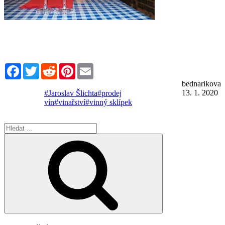
Facebook
Twitter
Reddit
Pinterest
Email
bednarikova
13. 1. 2020
#Jaroslav Šlichta
#prodej
vín
#vinařství
#vinný sklípek
Hledat:
Hledání