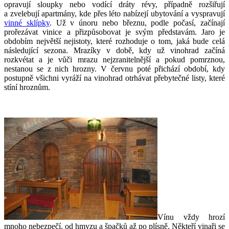
opravují sloupky nebo vodící dráty révy, případně rozšiřují
a zvelebují apartmány, kde přes léto nabízejí ubytování a vyspravují
vinné sklípky
. Už v únoru nebo březnu, podle počasí, začínají
prořezávat vinice a přizpůsobovat je svým představám. Jaro je
obdobím největší nejistoty, které rozhoduje o tom, jaká bude celá
následující sezona. Mrazíky v době, kdy už vinohrad začíná
rozkvétat a je vůči mrazu nejzranitelnější a pokud pomrznou,
nestanou se z nich hrozny. V červnu poté přichází období, kdy
postupně všichni vyráží na vinohrad otrhávat přebytečné listy, které
stíní hroznům.
Vínu vždy hrozí
mnoho nebezpečí, od hmyzu a špačků až po plísně. Někteří vinaři se