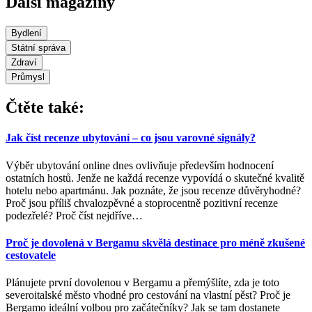
Další magazíny
Bydlení
Státní správa
Zdraví
Průmysl
Čtěte také:
Jak číst recenze ubytování – co jsou varovné signály?
Výběr ubytování online dnes ovlivňuje především hodnocení
ostatních hostů. Jenže ne každá recenze vypovídá o skutečné kvalitě
hotelu nebo apartmánu. Jak poznáte, že jsou recenze důvěryhodné?
Proč jsou příliš chvalozpěvné a stoprocentně pozitivní recenze
podezřelé? Proč číst nejdříve
…
Proč je dovolená v Bergamu skvělá destinace pro méně zkušené
cestovatele
Plánujete první dovolenou v Bergamu a přemýšlíte, zda je toto
severoitalské město vhodné pro cestování na vlastní pěst? Proč je
Bergamo ideální volbou pro začátečníky? Jak se tam dostanete