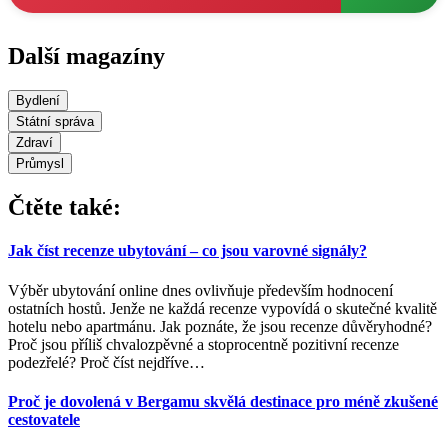
Další magazíny
Bydlení
Státní správa
Zdraví
Průmysl
Čtěte také:
Jak číst recenze ubytování – co jsou varovné signály?
Výběr ubytování online dnes ovlivňuje především hodnocení
ostatních hostů. Jenže ne každá recenze vypovídá o skutečné kvalitě
hotelu nebo apartmánu. Jak poznáte, že jsou recenze důvěryhodné?
Proč jsou příliš chvalozpěvné a stoprocentně pozitivní recenze
podezřelé? Proč číst nejdříve
…
Proč je dovolená v Bergamu skvělá destinace pro méně zkušené
cestovatele