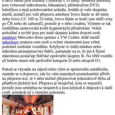
o něco menší jsou Irisbusy Crossway s 53 místy. Moderní autobusy
jsou vybavené mikrofonem, klimatizací, přehrávačem DVD,
ledničkou a mají polohovatelná sedadla. Jestliže je vaše skupinka
menší, postačí pro vaši přepravu autobusy Iveco Iliade se 40 místy
nebo Iveco CC 100 se 33 místy. Iveco Iliade se hodí i pro delší cesty
po ČR nebo do zahraničí, protože je v něm i toaleta. Vyhnete se tak
častějšímu zastavování kvůli hygienickým přestávkám. Velmi
pohodlné a rychlé jsou pro malé skupiny kolem dvaceti osob
minibusy
Mercedes Benz sprinter a VW Crafter. Ještě menší
mikrobusy
pojmou osm osob a svými vlastnostmi jsou velmi
podobné osobním vozidlům. Kdybyste si chtěli minibus nebo
mikrobus pronajmout bez řidiče, pamatujte na to, že jen k řízení
mikrobusu postačuje řidičské oprávnění skupiny B. Na větší vozidlo
už budete muset mít oprávnění kategorie D nebo alespoň D1.
Pokud se chystáte na zájezd nebo výlet se sportovním zaměřením,
zeptejte se u dopravce, zda by vám neposkytl uzamykatelný přívěs
na přepravu kol. Je v něm možné přepravovat jednorázově třeba až
pětatřicet jízdních kol. Přeprava je bezpečná, kola se neponičí,
protože jsou umístěna na stojanech a jsou kdykoli k dispozici k další
cestě, tentokrát už s vlastním pohonem.