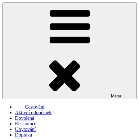
Přejít
k
obsahu
webu
Menu
Cestování
Aktivní odpočinek
Dovolená
Restaurace
Ubytování
Doprava