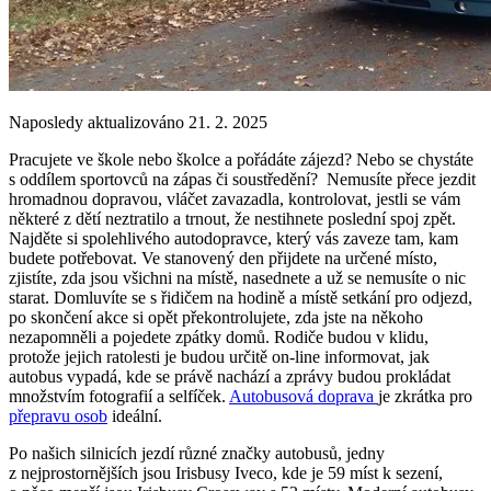
Naposledy aktualizováno 21. 2. 2025
Pracujete ve škole nebo školce a pořádáte zájezd? Nebo se chystáte
s oddílem sportovců na zápas či soustředění?
Nemusíte přece jezdit
hromadnou dopravou, vláčet zavazadla, kontrolovat, jestli se vám
některé z dětí neztratilo a trnout, že nestihnete poslední spoj zpět.
Najděte si spolehlivého autodopravce, který vás zaveze tam, kam
budete potřebovat. Ve stanovený den přijdete na určené místo,
zjistíte, zda jsou všichni na místě, nasednete a už se nemusíte o nic
starat. Domluvíte se s řidičem na hodině a místě setkání pro odjezd,
po skončení akce si opět překontrolujete, zda jste na někoho
nezapomněli a pojedete zpátky domů. Rodiče budou v klidu,
protože jejich ratolesti je budou určitě on-line informovat, jak
autobus vypadá, kde se právě nachází a zprávy budou prokládat
množstvím fotografií a selfíček.
Autobusová doprava
je zkrátka pro
přepravu osob
ideální.
Po našich silnicích jezdí různé značky autobusů, jedny
z nejprostornějších jsou Irisbusy Iveco, kde je 59 míst k sezení,