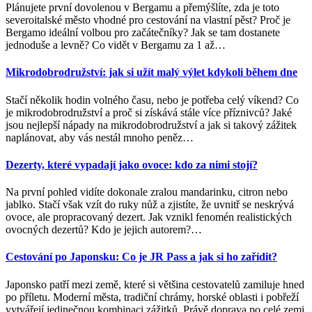
Plánujete první dovolenou v Bergamu a přemýšlíte, zda je toto
severoitalské město vhodné pro cestování na vlastní pěst? Proč je
Bergamo ideální volbou pro začátečníky? Jak se tam dostanete
jednoduše a levně? Co vidět v Bergamu za 1 až
…
Mikrodobrodružství: jak si užít malý výlet kdykoli během dne
Stačí několik hodin volného času, nebo je potřeba celý víkend? Co
je mikrodobrodružství a proč si získává stále více příznivců? Jaké
jsou nejlepší nápady na mikrodobrodružství a jak si takový zážitek
naplánovat, aby vás nestál mnoho peněz
…
Dezerty, které vypadají jako ovoce: kdo za nimi stojí?
Na první pohled vidíte dokonale zralou mandarinku, citron nebo
jablko. Stačí však vzít do ruky nůž a zjistíte, že uvnitř se neskrývá
ovoce, ale propracovaný dezert. Jak vznikl fenomén realistických
ovocných dezertů? Kdo je jejich autorem?
…
Cestování po Japonsku: Co je JR Pass a jak si ho zařídit?
Japonsko patří mezi země, které si většina cestovatelů zamiluje hned
po příletu. Moderní města, tradiční chrámy, horské oblasti i pobřeží
vytvářejí jedinečnou kombinaci zážitků. Právě doprava po celé zemi