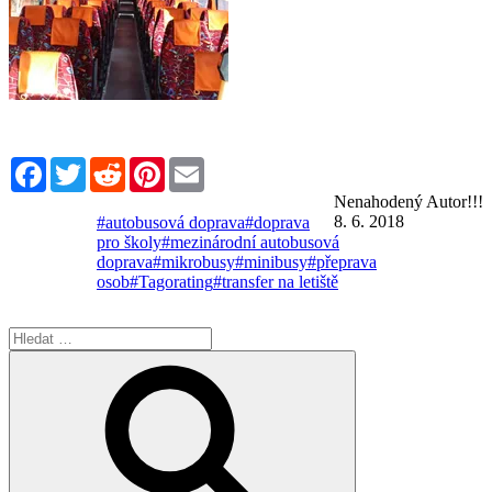
Facebook
Twitter
Reddit
Pinterest
Email
Nenahodený Autor!!!
8. 6. 2018
#autobusová doprava
#doprava
pro školy
#mezinárodní autobusová
doprava
#mikrobusy
#minibusy
#přeprava
osob
#Tagorating
#transfer na letiště
Hledat:
Hledání