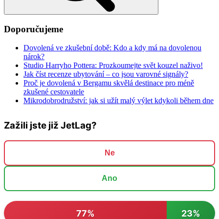
Doporučujeme
Dovolená ve zkušební době: Kdo a kdy má na dovolenou
nárok?
Studio Harryho Pottera: Prozkoumejte svět kouzel naživo!
Jak číst recenze ubytování – co jsou varovné signály?
Proč je dovolená v Bergamu skvělá destinace pro méně
zkušené cestovatele
Mikrodobrodružství: jak si užít malý výlet kdykoli během dne
Zažili jste již JetLag?
Ne
Ano
77%
23%