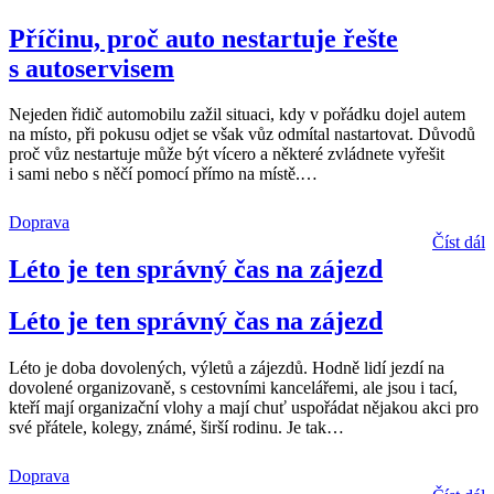
Příčinu, proč auto nestartuje řešte
s autoservisem
Nejeden řidič automobilu zažil situaci, kdy v pořádku dojel autem
na místo, při pokusu odjet se však vůz odmítal nastartovat. Důvodů
proč vůz nestartuje může být vícero a některé zvládnete vyřešit
i sami nebo s něčí pomocí přímo na místě.
…
Doprava
Číst dál
Léto je ten správný čas na zájezd
Léto je ten správný čas na zájezd
Léto je doba dovolených, výletů a zájezdů. Hodně lidí jezdí na
dovolené organizovaně, s cestovními kancelářemi, ale jsou i tací,
kteří mají organizační vlohy a mají chuť uspořádat nějakou akci pro
své přátele, kolegy, známé, širší rodinu. Je tak
…
Doprava