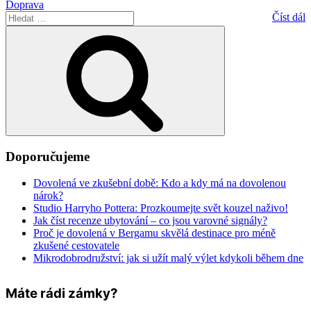
Doprava
Hledat:
Číst dál
Hledání
Doporučujeme
Dovolená ve zkušební době: Kdo a kdy má na dovolenou
nárok?
Studio Harryho Pottera: Prozkoumejte svět kouzel naživo!
Jak číst recenze ubytování – co jsou varovné signály?
Proč je dovolená v Bergamu skvělá destinace pro méně
zkušené cestovatele
Mikrodobrodružství: jak si užít malý výlet kdykoli během dne
Máte rádi zámky?