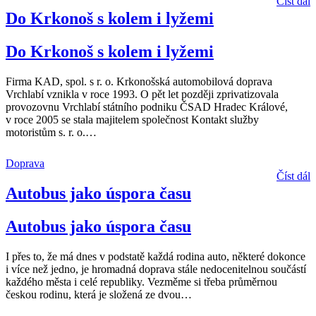
Číst dál
Do Krkonoš s kolem i lyžemi
Do Krkonoš s kolem i lyžemi
Firma KAD, spol. s r. o. Krkonošská automobilová doprava
Vrchlabí vznikla v roce 1993. O pět let později zprivatizovala
provozovnu Vrchlabí státního podniku ČSAD Hradec Králové,
v roce 2005 se stala majitelem společnost Kontakt služby
motoristům s. r. o.
…
Doprava
Číst dál
Autobus jako úspora času
Autobus jako úspora času
I přes to, že má dnes v podstatě každá rodina auto, některé dokonce
i více než jedno, je hromadná doprava stále nedocenitelnou součástí
každého města i celé republiky. Vezměme si třeba průměrnou
českou rodinu, která je složená ze dvou
…