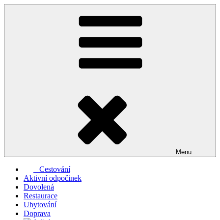
Přejít
k
obsahu
webu
Menu
Cestování
Aktivní odpočinek
Dovolená
Restaurace
Ubytování
Doprava