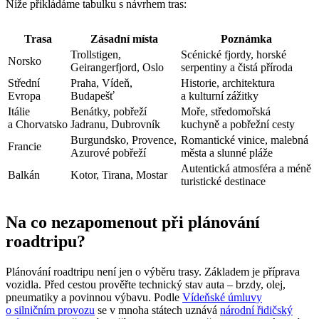
Níže přikládáme tabulku s návrhem tras:
Trasa
Zásadní místa
Poznámka
Trollstigen,
Scénické fjordy, horské
Norsko
Geirangerfjord, Oslo
serpentiny a čistá příroda
Střední
Praha, Vídeň,
Historie, architektura
Evropa
Budapešť
a kulturní zážitky
Itálie
Benátky, pobřeží
Moře, středomořská
a Chorvatsko
Jadranu, Dubrovník
kuchyně a pobřežní cesty
Burgundsko, Provence,
Romantické vinice, malebná
Francie
Azurové pobřeží
města a slunné pláže
Autentická atmosféra a méně
Balkán
Kotor, Tirana, Mostar
turistické destinace
Na co nezapomenout při plánování
roadtripu?
Plánování roadtripu není jen o výběru trasy. Základem je příprava
vozidla. Před cestou prověřte technický stav auta – brzdy, olej,
pneumatiky a povinnou výbavu. Podle
Vídeňské úmluvy
o silničním provozu
se v mnoha státech uznává
národní řidičský