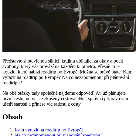
Představte si otevřenou silnici, krajinu ubíhající za okny a pocit
svobody, který vás provází na každém kilometru. Přesně to je
kouzlo, které nabízí roadtrip po Evropě. Možná se právě ptáte: Kam
vyrazit na roadtrip po Evropě? Na co nezapomenout při plánování
roadtripu?
Na obě otázky tady společně najdeme odpověď. Ať už plánujete
první cestu, nebo jste zkušený cestovatel/ka, správná příprava vám
ušetří starosti a přinese víc radosti z cesty.
Obsah
Kam vyrazit na roadtrip po Evropě?
Na co nezapomenout při plánování roadtripu?