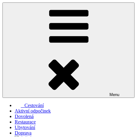
Přejít
k
obsahu
webu
Menu
Cestování
Aktivní odpočinek
Dovolená
Restaurace
Ubytování
Doprava