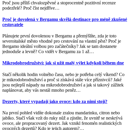
Proč jsou příliš chvalozpěvné a stoprocentně pozitivní recenze
podezřelé? Proč číst nejdříve
…
Proč je dovolená v Bergamu skvělá destinace pro méně zkušené
cestovatele
Plánujete první dovolenou v Bergamu a přemýšlíte, zda je toto
severoitalské město vhodné pro cestování na vlastní pěst? Proč je
Bergamo ideální volbou pro začátečníky? Jak se tam dostanete
jednoduše a levně? Co vidět v Bergamu za 1 až
…
Mikrodobrodružství: jak si užít malý výlet kdykoli během dne
Stačí několik hodin volného času, nebo je potřeba celý víkend? Co
je mikrodobrodružství a proč si získává stále více příznivců? Jaké
jsou nejlepší nápady na mikrodobrodružství a jak si takový zážitek
naplánovat, aby vás nestál mnoho peněz
…
Dezerty, které vypadají jako ovoce: kdo za nimi stojí?
Na první pohled vidíte dokonale zralou mandarinku, citron nebo
jablko. Stačí však vzít do ruky nůž a zjistíte, že uvnitř se neskrývá
ovoce, ale propracovaný dezert. Jak vznikl fenomén realistických
ovocných dezertů? Kdo je jejich autorem?
…