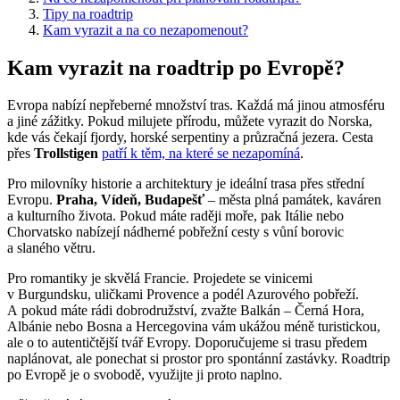
Tipy na roadtrip
Kam vyrazit a na co nezapomenout?
Kam vyrazit na roadtrip po Evropě?
Evropa nabízí nepřeberné množství tras. Každá má jinou atmosféru
a jiné zážitky. Pokud milujete přírodu, můžete vyrazit do Norska,
kde vás čekají fjordy, horské serpentiny a průzračná jezera. Cesta
přes
Trollstigen
patří k těm, na které se nezapomíná
.
Pro milovníky historie a architektury je ideální trasa přes střední
Evropu.
Praha, Vídeň, Budapešť
– města plná památek, kaváren
a kulturního života. Pokud máte raději moře, pak Itálie nebo
Chorvatsko nabízejí nádherné pobřežní cesty s vůní borovic
a slaného větru.
Pro romantiky je skvělá Francie. Projedete se vinicemi
v Burgundsku, uličkami Provence a podél Azurového pobřeží.
A pokud máte rádi dobrodružství, zvažte Balkán – Černá Hora,
Albánie nebo Bosna a Hercegovina vám ukážou méně turistickou,
ale o to autentičtější tvář Evropy. Doporučujeme si trasu předem
naplánovat, ale ponechat si prostor pro spontánní zastávky. Roadtrip
po Evropě je o svobodě, využijte ji proto naplno.