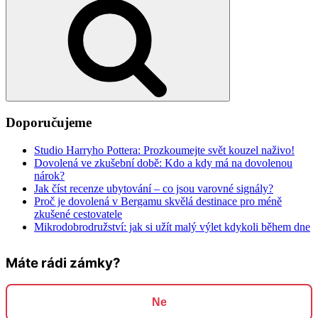
Doporučujeme
Studio Harryho Pottera: Prozkoumejte svět kouzel naživo!
Dovolená ve zkušební době: Kdo a kdy má na dovolenou
nárok?
Jak číst recenze ubytování – co jsou varovné signály?
Proč je dovolená v Bergamu skvělá destinace pro méně
zkušené cestovatele
Mikrodobrodružství: jak si užít malý výlet kdykoli během dne
Máte rádi zámky?
Ne