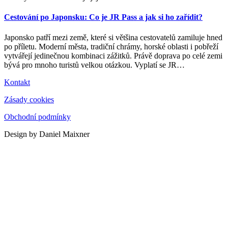
Cestování po Japonsku: Co je JR Pass a jak si ho zařídit?
Japonsko patří mezi země, které si většina cestovatelů zamiluje hned
po příletu. Moderní města, tradiční chrámy, horské oblasti i pobřeží
vytvářejí jedinečnou kombinaci zážitků. Právě doprava po celé zemi
bývá pro mnoho turistů velkou otázkou. Vyplatí se JR
…
Kontakt
Zásady cookies
Obchodní podmínky
Design by Daniel Maixner