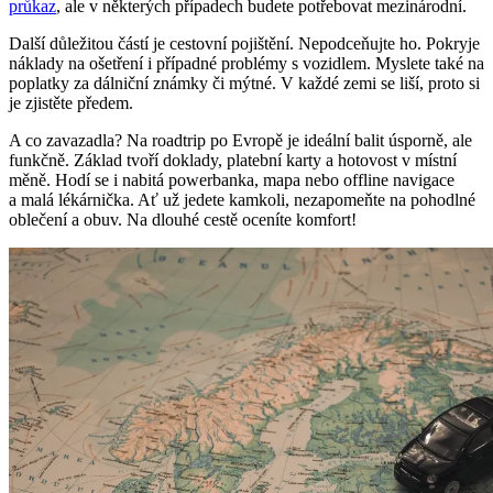
průkaz
, ale v některých případech budete potřebovat mezinárodní.
Další důležitou částí je cestovní pojištění. Nepodceňujte ho. Pokryje
náklady na ošetření i případné problémy s vozidlem. Myslete také na
poplatky za dálniční známky či mýtné. V každé zemi se liší, proto si
je zjistěte předem.
A co zavazadla? Na roadtrip po Evropě je ideální balit úsporně, ale
funkčně. Základ tvoří doklady, platební karty a hotovost v místní
měně. Hodí se i nabitá powerbanka, mapa nebo offline navigace
a malá lékárnička. Ať už jedete kamkoli, nezapomeňte na pohodlné
oblečení a obuv. Na dlouhé cestě oceníte komfort!