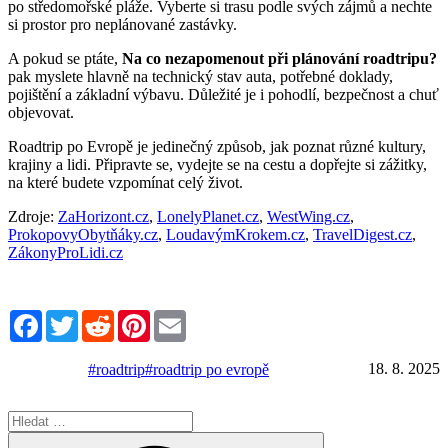
po středomořské pláže. Vyberte si trasu podle svých zájmů a nechte
si prostor pro neplánované zastávky.
A pokud se ptáte,
Na co nezapomenout při plánování roadtripu?
pak myslete hlavně na technický stav auta, potřebné doklady,
pojištění a základní výbavu. Důležité je i pohodlí, bezpečnost a chuť
objevovat.
Roadtrip po Evropě je jedinečný způsob, jak poznat různé kultury,
krajiny a lidi. Připravte se, vydejte se na cestu a dopřejte si zážitky,
na které budete vzpomínat celý život.
Zdroje:
ZaHorizont.cz
,
LonelyPlanet.cz
,
WestWing.cz
,
ProkopovyObytňáky.cz
,
LoudavýmKrokem.cz
,
TravelDigest.cz
,
ZákonyProLidi.cz
Facebook
Twitter
Reddit
Pinterest
Email
18. 8. 2025
#roadtrip
#roadtrip po evropě
Hledat:
Hledání