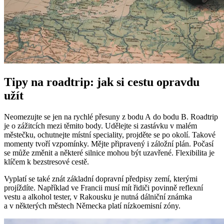
Tipy na roadtrip: jak si cestu opravdu
užít
Neomezujte se jen na rychlé přesuny z bodu A do bodu B. Roadtrip
je o zážitcích mezi těmito body. Udělejte si zastávku v malém
městečku, ochutnejte místní speciality, projděte se po okolí. Takové
momenty tvoří vzpomínky. Mějte připravený i záložní plán. Počasí
se může změnit a některé silnice mohou být uzavřené. Flexibilita je
klíčem k bezstresové cestě.
Vyplatí se také znát základní dopravní předpisy zemí, kterými
projíždíte. Například ve Francii musí mít řidiči povinně reflexní
vestu a alkohol tester, v Rakousku je nutná dálniční známka
a v některých městech Německa platí nízkoemisní zóny.