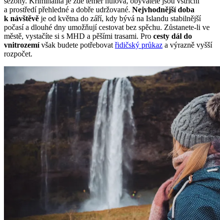
sezóny. Kriminalita je zde téměř nulová, obyvatelé jsou vstřícní
a prostředí přehledné a dobře udržované.
Nejvhodnější doba
k návštěvě
je od května do září, kdy bývá na Islandu stabilnější
počasí a dlouhé dny umožňují cestovat bez spěchu. Zůstanete-li ve
městě, vystačíte si s MHD a pěšími trasami. Pro
cesty dál do
vnitrozemí
však budete potřebovat
řidičský průkaz
a výrazně vyšší
rozpočet.