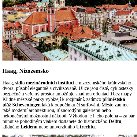
Haag, Nizozemsko
Haag,
sídlo mezinárodních institucí
a nizozemského královského
dvora, působí elegantně a civilizovaně. Ulice jsou čisté, cyklostezky
bezpečné a veřejný prostor umožňuje snadnou orientaci i bez mapy.
Klidné městské parky vybízejí k rozjímání, zatímco
příměstská
pláž Scheveningen
láká k odpočinku či surfování. Město zaujme
také moderní architekturou, různorodými galeriemi nebo
nekonečnými možnostmi nákupů. Výhodou je i jeho poloha – za pár
minut se pohodlným vlakem dostanete do historického
Delftu
,
klidného
Leidenu
nebo univerzitního
Utrechtu
.