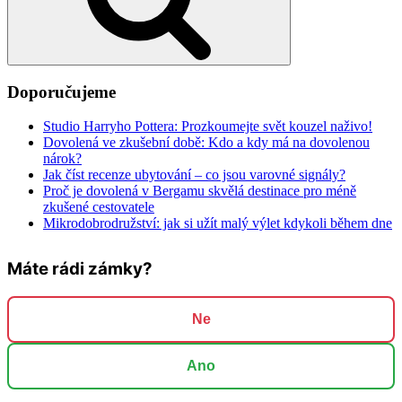
Doporučujeme
Studio Harryho Pottera: Prozkoumejte svět kouzel naživo!
Dovolená ve zkušební době: Kdo a kdy má na dovolenou
nárok?
Jak číst recenze ubytování – co jsou varovné signály?
Proč je dovolená v Bergamu skvělá destinace pro méně
zkušené cestovatele
Mikrodobrodružství: jak si užít malý výlet kdykoli během dne
Máte rádi zámky?
Ne
Ano