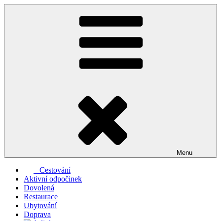
Přejít
k
obsahu
webu
Menu
Cestování
Aktivní odpočinek
Dovolená
Restaurace
Ubytování
Doprava