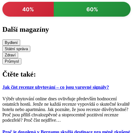
40%
60%
Další magazíny
Bydlení
Státní správa
Zdraví
Průmysl
Čtěte také:
Jak číst recenze ubytování – co jsou varovné signály?
Výběr ubytování online dnes ovlivňuje především hodnocení
ostatních hostů. Jenže ne každá recenze vypovídá o skutečné kvalitě
hotelu nebo apartmánu. Jak poznáte, že jsou recenze důvěryhodné?
Proč jsou příliš chvalozpěvné a stoprocentně pozitivní recenze
podezřelé? Proč číst nejdříve
…
Proč je dovolená v Bergamu skvělá destinace pro méně zkušené