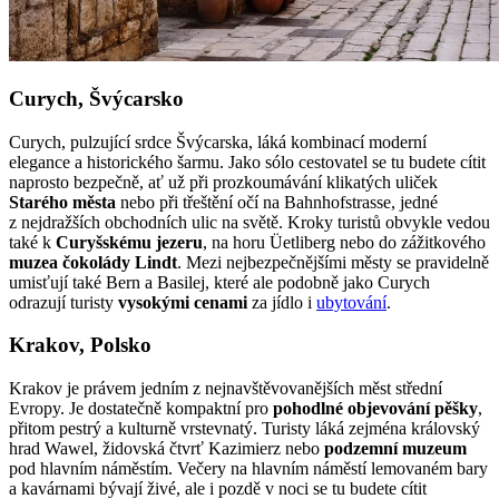
Curych, Švýcarsko
Curych, pulzující srdce Švýcarska, láká kombinací moderní
elegance a historického šarmu. Jako sólo cestovatel se tu budete cítit
naprosto bezpečně, ať už při prozkoumávání klikatých uliček
Starého města
nebo při třeštění očí na Bahnhofstrasse, jedné
z nejdražších obchodních ulic na světě. Kroky turistů obvykle vedou
také k
Curyšskému jezeru
, na horu Üetliberg nebo do zážitkového
muzea čokolády Lindt
. Mezi nejbezpečnějšími městy se pravidelně
umisťují také Bern a Basilej, které ale podobně jako Curych
odrazují turisty
vysokými cenami
za jídlo i
ubytování
.
Krakov, Polsko
Krakov je právem jedním z nejnavštěvovanějších měst střední
Evropy. Je dostatečně kompaktní pro
pohodlné objevování pěšky
,
přitom pestrý a kulturně vrstevnatý. Turisty láká zejména královský
hrad Wawel, židovská čtvrť Kazimierz nebo
podzemní muzeum
pod hlavním náměstím. Večery na hlavním náměstí lemovaném bary
a kavárnami bývají živé, ale i pozdě v noci se tu budete cítit