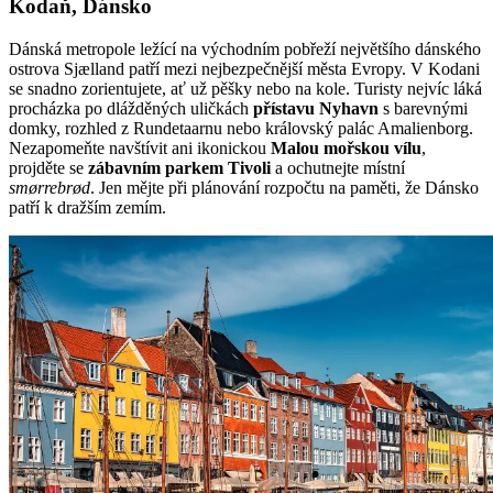
Kodaň, Dánsko
Dánská metropole ležící na východním pobřeží největšího dánského
ostrova Sjælland patří mezi nejbezpečnější města Evropy. V Kodani
se snadno zorientujete, ať už pěšky nebo na kole. Turisty nejvíc láká
procházka po dlážděných uličkách
přístavu Nyhavn
s barevnými
domky, rozhled z Rundetaarnu nebo královský palác Amalienborg.
Nezapomeňte navštívit ani ikonickou
Malou mořskou vílu
,
projděte se
zábavním parkem Tivoli
a ochutnejte místní
smørrebrød
. Jen mějte při plánování rozpočtu na paměti, že Dánsko
patří k dražším zemím.