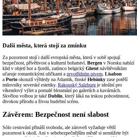
Další města, která stojí za zmínku
Za pozornost stojí i další evropská města, která v sobě spojují
bezpečnost, přívětivost a kulturní bohatství.
Bergen
v Norsku nabízí
klid v objetí hor a fjordů, zatímco belgický
Ghent
návštěvníkům
učaruje romantickými uličkami a
prvotřídním pivem
.
Lisabon
a
Porto
okouzlí výhledy na Atlantik, finské
Helsinky
zase potěší
milovníky severské estetiky.
Rakouský Salzburg
je ideální pro
víkendový výlet a pomalé bloumání po galeriích a kavárnách.
Skvělou volbou je také
Dublin
, který láká na irskou pohostinnost,
divokou přírodu a živou hudební scénu.
Závěrem: Bezpečnost není slabost
Sólo cestování přináší svobodu, ale zároveň vyžaduje větší
pozornost k okolí. Ani v sebebezpečnějším městě si nemůžete být