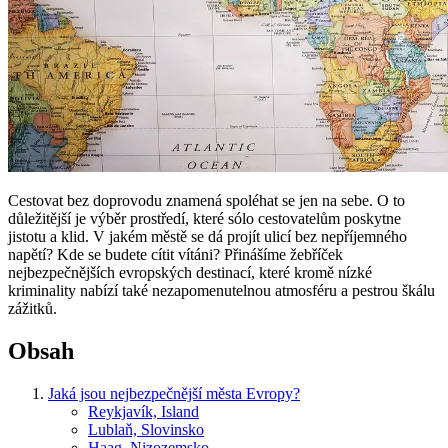
Cestovat bez doprovodu znamená spoléhat se jen na sebe. O to
důležitější je výběr prostředí, které sólo cestovatelům poskytne
jistotu a klid. V jakém městě se dá projít ulicí bez nepříjemného
napětí? Kde se budete cítit vítáni? Přinášíme žebříček
nejbezpečnějších evropských destinací, které kromě nízké
kriminality nabízí také nezapomenutelnou atmosféru a pestrou škálu
zážitků.
Obsah
Jaká jsou nejbezpečnější města Evropy?
Reykjavík, Island
Lublaň, Slovinsko
Haag, Nizozemsko