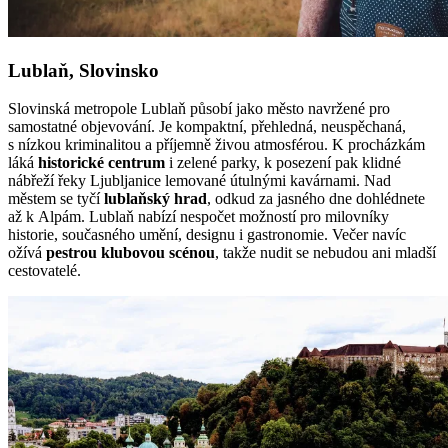
Lublaň, Slovinsko
Slovinská metropole Lublaň působí jako město navržené pro
samostatné objevování. Je kompaktní, přehledná, neuspěchaná,
s nízkou kriminalitou a příjemně živou atmosférou. K procházkám
láká
historické centrum
i zelené parky, k posezení pak klidné
nábřeží řeky Ljubljanice lemované útulnými kavárnami. Nad
městem se tyčí
lublaňský hrad
, odkud za jasného dne dohlédnete
až k Alpám. Lublaň nabízí nespočet možností pro milovníky
historie, současného umění, designu i gastronomie. Večer navíc
ožívá
pestrou klubovou scénou
, takže nudit se nebudou ani mladší
cestovatelé.