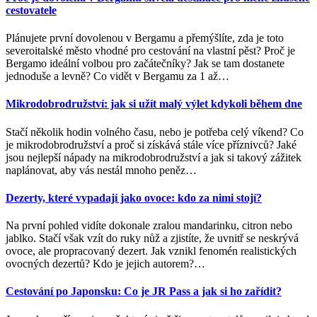
cestovatele
Plánujete první dovolenou v Bergamu a přemýšlíte, zda je toto
severoitalské město vhodné pro cestování na vlastní pěst? Proč je
Bergamo ideální volbou pro začátečníky? Jak se tam dostanete
jednoduše a levně? Co vidět v Bergamu za 1 až
…
Mikrodobrodružství: jak si užít malý výlet kdykoli během dne
Stačí několik hodin volného času, nebo je potřeba celý víkend? Co
je mikrodobrodružství a proč si získává stále více příznivců? Jaké
jsou nejlepší nápady na mikrodobrodružství a jak si takový zážitek
naplánovat, aby vás nestál mnoho peněz
…
Dezerty, které vypadají jako ovoce: kdo za nimi stojí?
Na první pohled vidíte dokonale zralou mandarinku, citron nebo
jablko. Stačí však vzít do ruky nůž a zjistíte, že uvnitř se neskrývá
ovoce, ale propracovaný dezert. Jak vznikl fenomén realistických
ovocných dezertů? Kdo je jejich autorem?
…
Cestování po Japonsku: Co je JR Pass a jak si ho zařídit?