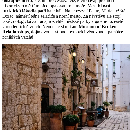
dostupné místo
, ideální pro cestovatele, kteří dávají přednost
historickým městům před opalováním u moře. Mezi
hlavní
turistická lákadla
patří katedrála Nanebevzetí Panny Marie, tržiště
Dolac, náměstí bána Jelačiće a horní město. Za návštěvu ale stojí
také zoologická zahrada, rozlehlé městské parky a galerie rozeseté
v moderních čtvrtích. Nenechte si ujít ani
Museum of Broken
Relationships
, dojímavou a vtipnou expozici věnovanou památce
zaniklých vztahů.