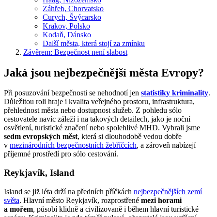
Záhřeb, Chorvatsko
Curych, Švýcarsko
Krakov, Polsko
Kodaň, Dánsko
Další města, která stojí za zmínku
Závěrem: Bezpečnost není slabost
Jaká jsou nejbezpečnější města Evropy?
Při posuzování bezpečnosti se nehodnotí jen
statistiky kriminality
.
Důležitou roli hraje i kvalita veřejného prostoru, infrastruktura,
přehlednost města nebo dostupnost služeb. Z pohledu sólo
cestovatele navíc záleží i na takových detailech, jako je noční
osvětlení, turistické značení nebo spolehlivé MHD. Vybrali jsme
sedm evropských měst
, která si dlouhodobě vedou dobře
v
mezinárodních bezpečnostních žebříčcích
, a zároveň nabízejí
příjemné prostředí pro sólo cestování.
Reykjavík, Island
Island se již léta drží na předních příčkách
nejbezpečnějších zemí
světa
. Hlavní město Reykjavík, rozprostřené
mezi horami
a mořem
, působí klidně a civilizovaně i během hlavní turistické