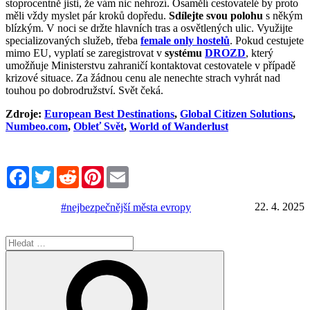
stoprocentně jisti, že vám nic nehrozí. Osamělí cestovatelé by proto
měli vždy myslet pár kroků dopředu.
Sdílejte svou polohu
s někým
blízkým. V noci se držte hlavních tras a osvětlených ulic. Využijte
specializovaných služeb, třeba
female only hostelů
. Pokud cestujete
mimo EU, vyplatí se zaregistrovat v
systému
DROZD
, který
umožňuje Ministerstvu zahraničí kontaktovat cestovatele v případě
krizové situace. Za žádnou cenu ale nenechte strach vyhrát nad
touhou po dobrodružství. Svět čeká.
Zdroje:
European Best Destinations
,
Global Citizen Solutions
,
Numbeo.com
,
Obleť Svět
,
World of Wanderlust
Facebook
Twitter
Reddit
Pinterest
Email
22. 4. 2025
#nejbezpečnější města evropy
Hledat:
Hledání