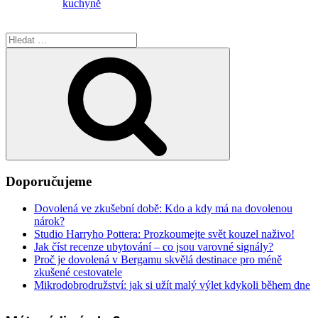
kuchyně
Hledat:
Hledání
Doporučujeme
Dovolená ve zkušební době: Kdo a kdy má na dovolenou
nárok?
Studio Harryho Pottera: Prozkoumejte svět kouzel naživo!
Jak číst recenze ubytování – co jsou varovné signály?
Proč je dovolená v Bergamu skvělá destinace pro méně
zkušené cestovatele
Mikrodobrodružství: jak si užít malý výlet kdykoli během dne