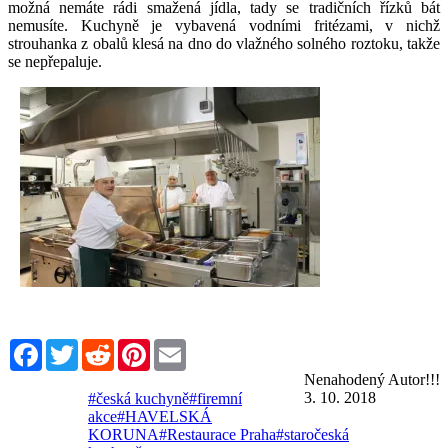
možná nemáte rádi smažená jídla, tady se tradičních řízků bát
nemusíte. Kuchyně je vybavená vodními fritézami, v nichž
strouhanka z obalů klesá na dno do vlažného solného roztoku, takže
se nepřepaluje.
Facebook
Twitter
Reddit
Pinterest
Email
Nenahodený Autor!!!
3. 10. 2018
#česká kuchyně
#firemní
akce
#HAVELSKÁ
KORUNA
#Restaurace Praha
#staročeská