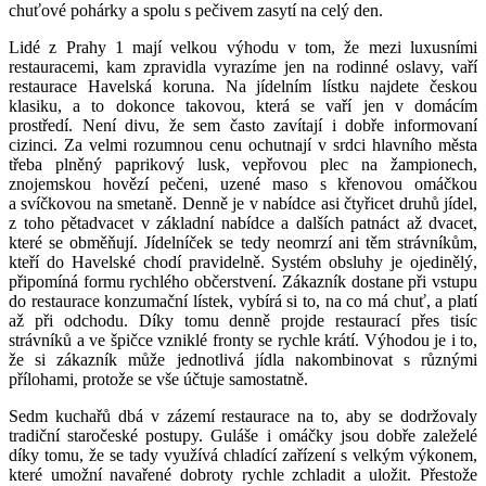
chuťové pohárky a spolu s pečivem zasytí na celý den.
Lidé z Prahy 1 mají velkou výhodu v tom, že mezi luxusními
restauracemi, kam zpravidla vyrazíme jen na rodinné oslavy, vaří
restaurace Havelská koruna. Na jídelním lístku najdete českou
klasiku, a to dokonce takovou, která se vaří jen v domácím
prostředí. Není divu, že sem často zavítají i dobře informovaní
cizinci. Za velmi rozumnou cenu ochutnají v srdci hlavního města
třeba plněný paprikový lusk, vepřovou plec na žampionech,
znojemskou hovězí pečeni, uzené maso s křenovou omáčkou
a svíčkovou na smetaně. Denně je v nabídce asi čtyřicet druhů jídel,
z toho pětadvacet v základní nabídce a dalších patnáct až dvacet,
které se obměňují. Jídelníček se tedy neomrzí ani těm strávníkům,
kteří do Havelské chodí pravidelně. Systém obsluhy je ojedinělý,
připomíná formu rychlého občerstvení. Zákazník dostane při vstupu
do restaurace konzumační lístek, vybírá si to, na co má chuť, a platí
až při odchodu. Díky tomu denně projde restaurací přes tisíc
strávníků a ve špičce vzniklé fronty se rychle krátí. Výhodou je i to,
že si zákazník může jednotlivá jídla nakombinovat s různými
přílohami, protože se vše účtuje samostatně.
Sedm kuchařů dbá v zázemí restaurace na to, aby se dodržovaly
tradiční staročeské postupy. Guláše i omáčky jsou dobře zaleželé
díky tomu, že se tady využívá chladící zařízení s velkým výkonem,
které umožní navařené dobroty rychle zchladit a uložit. Přestože