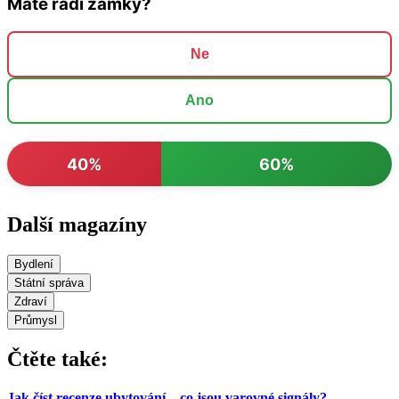
Máte rádi zámky?
Ne
Ano
40%
60%
Další magazíny
Bydlení
Státní správa
Zdraví
Průmysl
Čtěte také:
Jak číst recenze ubytování – co jsou varovné signály?