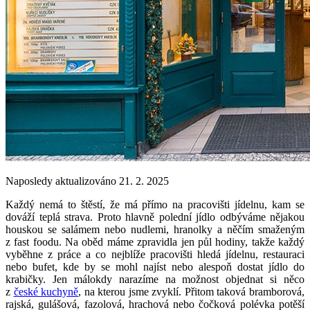
Naposledy aktualizováno 21. 2. 2025
Každý nemá to štěstí, že má přímo na pracovišti jídelnu, kam se
dováží teplá strava. Proto hlavně polední jídlo odbýváme nějakou
houskou se salámem nebo nudlemi, hranolky a něčím smaženým
z fast foodu. Na oběd máme zpravidla jen půl hodiny, takže každý
vyběhne z práce a co nejblíže pracovišti hledá jídelnu, restauraci
nebo bufet, kde by se mohl najíst nebo alespoň dostat jídlo do
krabičky. Jen málokdy narazíme na možnost objednat si něco
z
české kuchyně
, na kterou jsme zvyklí. Přitom taková bramborová,
rajská, gulášová, fazolová, hrachová nebo čočková polévka potěší