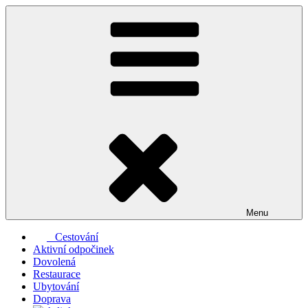
Přejít
k
obsahu
webu
Menu
Cestování
Aktivní odpočinek
Dovolená
Restaurace
Ubytování
Doprava