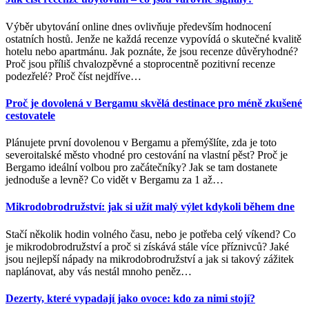
Výběr ubytování online dnes ovlivňuje především hodnocení
ostatních hostů. Jenže ne každá recenze vypovídá o skutečné kvalitě
hotelu nebo apartmánu. Jak poznáte, že jsou recenze důvěryhodné?
Proč jsou příliš chvalozpěvné a stoprocentně pozitivní recenze
podezřelé? Proč číst nejdříve
…
Proč je dovolená v Bergamu skvělá destinace pro méně zkušené
cestovatele
Plánujete první dovolenou v Bergamu a přemýšlíte, zda je toto
severoitalské město vhodné pro cestování na vlastní pěst? Proč je
Bergamo ideální volbou pro začátečníky? Jak se tam dostanete
jednoduše a levně? Co vidět v Bergamu za 1 až
…
Mikrodobrodružství: jak si užít malý výlet kdykoli během dne
Stačí několik hodin volného času, nebo je potřeba celý víkend? Co
je mikrodobrodružství a proč si získává stále více příznivců? Jaké
jsou nejlepší nápady na mikrodobrodružství a jak si takový zážitek
naplánovat, aby vás nestál mnoho peněz
…
Dezerty, které vypadají jako ovoce: kdo za nimi stojí?