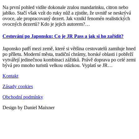
Na první pohled vidíte dokonale zralou mandarinku, citron nebo
jablko. Stačí však vzít do ruky nůž a zjistíte, že uvnitř se neskrývá
ovoce, ale propracovaný dezert. Jak vznikl fenomén realistických
ovocných dezertů? Kdo je jejich autorem?
…
Cestování po Japonsku: Co je JR Pass a jak si ho zařídit?
Japonsko patří mezi země, které si většina cestovatelů zamiluje hned
po příletu. Moderní města, tradiční chrámy, horské oblasti i pobřeží
vytvářejí jedinečnou kombinaci zážitků. Právě doprava po celé zemi
bývá pro mnoho turistů velkou otázkou. Vyplatí se JR
…
Kontakt
Zásady cookies
Obchodní podmínky
Design by Daniel Maixner