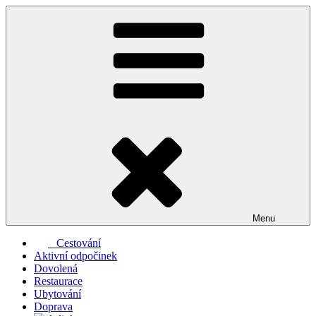
Přejít
k
obsahu
webu
Menu
Cestování
Aktivní odpočinek
Dovolená
Restaurace
Ubytování
Doprava