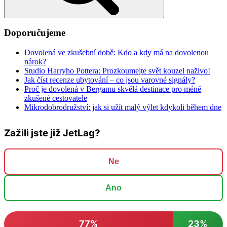
Doporučujeme
Dovolená ve zkušební době: Kdo a kdy má na dovolenou
nárok?
Studio Harryho Pottera: Prozkoumejte svět kouzel naživo!
Jak číst recenze ubytování – co jsou varovné signály?
Proč je dovolená v Bergamu skvělá destinace pro méně
zkušené cestovatele
Mikrodobrodružství: jak si užít malý výlet kdykoli během dne
Zažili jste již JetLag?
Ne
Ano
77%
23%