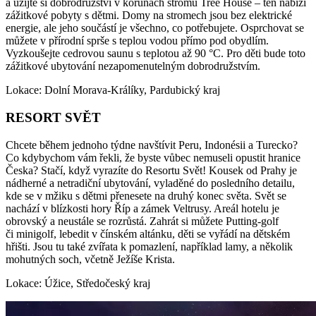
a užijte si dobrodružství v korunách stromů Tree House – ten nabízí
zážitkové pobyty s dětmi. Domy na stromech jsou bez elektrické
energie, ale jeho součástí je všechno, co potřebujete. Osprchovat se
můžete v přírodní sprše s teplou vodou přímo pod obydlím.
Vyzkoušejte cedrovou saunu s teplotou až 90 °C. Pro děti bude toto
zážitkové ubytování nezapomenutelným dobrodružstvím.
Lokace: Dolní Morava-Králíky, Pardubický kraj
RESORT SVĚT
Chcete během jednoho týdne navštívit Peru, Indonésii a Turecko?
Co kdybychom vám řekli, že byste vůbec nemuseli opustit hranice
Česka? Stačí, když vyrazíte do Resortu Svět! Kousek od Prahy je
nádherné a netradiční ubytování, vyladěné do posledního detailu,
kde se v mžiku s dětmi přenesete na druhý konec světa. Svět se
nachází v blízkosti hory Říp a zámek Veltrusy. Areál hotelu je
obrovský a neustále se rozrůstá. Zahrát si můžete Putting-golf
či minigolf, lebedit v čínském altánku, děti se vyřádí na dětském
hřišti. Jsou tu také zvířata k pomazlení, například lamy, a několik
mohutných soch, včetně Ježíše Krista.
Lokace: Úžice, Středočeský kraj