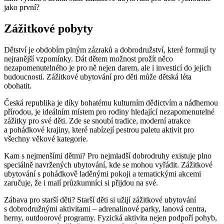
jako první?
Zážitkové pobyty
Dětství je obdobím plným zázraků a dobrodružství, které formují ty
nejranější vzpomínky. Dát dětem možnost prožít něco
nezapomenutelného je pro ně nejen darem, ale i investicí do jejich
budoucnosti. Zážitkové ubytování pro děti může dětská léta
obohatit.
Česká republika je díky bohatému kulturním dědictvím a nádhernou
přírodou, je ideálním místem pro rodiny hledající nezapomenutelné
zážitky pro své děti. Zde se snoubí tradice, moderní atrakce
a pohádkové krajiny, které nabízejí pestrou paletu aktivit pro
všechny věkové kategorie.
Kam s nejmenšími dětmi? Pro nejmladší dobrodruhy existuje plno
speciálně navržených ubytování, kde se mohou vyřádit. Zážitkové
ubytování s pohádkově laděnými pokoji a tematickými akcemi
zaručuje, že i malí průzkumníci si přijdou na své.
Zábava pro starší děti? Starší děti si užijí zážitkové ubytování
s dobrodružnými aktivitami – adrenalinové parky, lanová centra,
herny, outdoorové programy. Fyzická aktivita nejen podpoří pohyb,