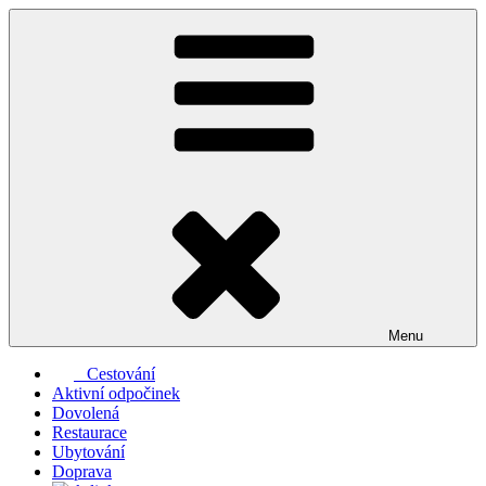
Přejít
k
obsahu
webu
Menu
Cestování
Aktivní odpočinek
Dovolená
Restaurace
Ubytování
Doprava