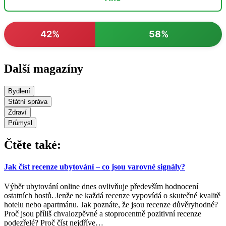
42%
58%
Další magazíny
Bydlení
Státní správa
Zdraví
Průmysl
Čtěte také:
Jak číst recenze ubytování – co jsou varovné signály?
Výběr ubytování online dnes ovlivňuje především hodnocení
ostatních hostů. Jenže ne každá recenze vypovídá o skutečné kvalitě
hotelu nebo apartmánu. Jak poznáte, že jsou recenze důvěryhodné?
Proč jsou příliš chvalozpěvné a stoprocentně pozitivní recenze
podezřelé? Proč číst nejdříve
…