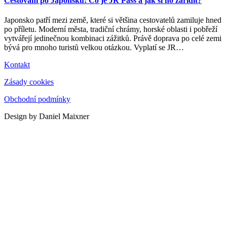
Cestování po Japonsku: Co je JR Pass a jak si ho zařídit?
Japonsko patří mezi země, které si většina cestovatelů zamiluje hned
po příletu. Moderní města, tradiční chrámy, horské oblasti i pobřeží
vytvářejí jedinečnou kombinaci zážitků. Právě doprava po celé zemi
bývá pro mnoho turistů velkou otázkou. Vyplatí se JR
…
Kontakt
Zásady cookies
Obchodní podmínky
Design by Daniel Maixner