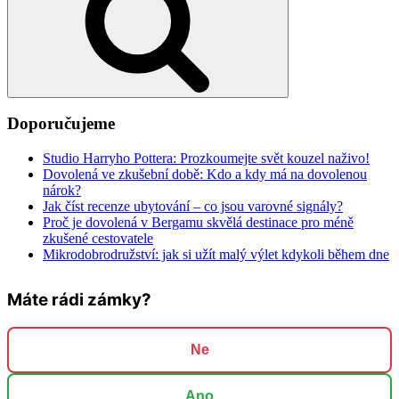
Doporučujeme
Studio Harryho Pottera: Prozkoumejte svět kouzel naživo!
Dovolená ve zkušební době: Kdo a kdy má na dovolenou
nárok?
Jak číst recenze ubytování – co jsou varovné signály?
Proč je dovolená v Bergamu skvělá destinace pro méně
zkušené cestovatele
Mikrodobrodružství: jak si užít malý výlet kdykoli během dne
Máte rádi zámky?
Ne
Ano