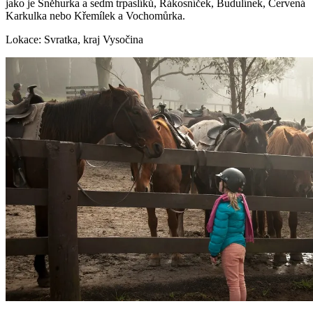
jako je Sněhurka a sedm trpaslíků, Rákosníček, Budulínek, Červená
Karkulka nebo Křemílek a Vochomůrka.
Lokace: Svratka, kraj Vysočina