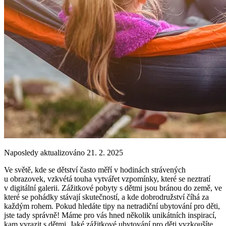
Naposledy aktualizováno 21. 2. 2025
Ve světě, kde se dětství často měří v hodinách strávených
u obrazovek, vzkvétá touha vytvářet vzpomínky, které se neztratí
v digitální galerii. Zážitkové pobyty s dětmi jsou bránou do země, ve
které se pohádky stávají skutečností, a kde dobrodružství číhá za
každým rohem. Pokud hledáte tipy na netradiční ubytování pro děti,
jste tady správně! Máme pro vás hned několik unikátních inspirací,
kam vyrazit s dětmi. Jaké zážitkové ubytování pro děti vyzkoušíte