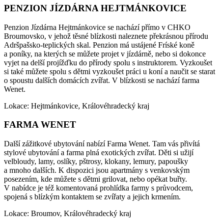
PENZION JÍZDÁRNA HEJTMÁNKOVICE
Penzion Jízdárna Hejtmánkovice se nachází přímo v CHKO
Broumovsko, v jehož těsné blízkosti naleznete překrásnou přírodu
Adršpašsko-teplických skal. Penzion má ustájené Fríské koně
a poníky, na kterých se můžete projet v jízdárně, nebo si dokonce
vyjet na delší projížďku do přírody spolu s instruktorem. Vyzkoušet
si také můžete spolu s dětmi vyzkoušet práci u koní a naučit se starat
o spoustu dalších domácích zvířat. V blízkosti se nachází farma
Wenet.
Lokace: Hejtmánkovice, Královéhradecký kraj
FARMA WENET
Další zážitkové ubytování nabízí Farma Wenet. Tam vás přivítá
stylové ubytování a farma plná exotických zvířat. Děti si užijí
velbloudy, lamy, oslíky, pštrosy, klokany, lemury, papoušky
a mnoho dalších. K dispozici jsou apartmány s venkovským
posezením, kde můžete s dětmi grilovat, nebo opékat buřty.
V nabídce je též komentovaná prohlídka farmy s průvodcem,
spojená s blízkým kontaktem se zvířaty a jejich krmením.
Lokace: Broumov, Královéhradecký kraj