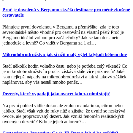
Proč je dovolená v Bergamu skvělá destinace pro méně zkušené
cestovatele
Plánujete první dovolenou v Bergamu a přemýšlíte, zda je toto
severoitalské město vhodné pro cestování na vlastní pěst? Proč je
Bergamo ideální volbou pro začátečníky? Jak se tam dostanete
jednoduše a levně? Co vidět v Bergamu za 1 až
…
Mikrodobrodružství: jak si užít malý výlet kdykoli během dne
Stačí několik hodin volného času, nebo je potřeba celý víkend? Co
je mikrodobrodružství a proč si získává stále více příznivců? Jaké
jsou nejlepší nápady na mikrodobrodružství a jak si takový zážitek
naplánovat, aby vás nestál mnoho peněz
…
Dezerty, které vypadají jako ovoce: kdo za nimi stojí?
Na první pohled vidíte dokonale zralou mandarinku, citron nebo
jablko. Stačí však vzít do ruky nůž a zjistíte, že uvnitř se neskrývá
ovoce, ale propracovaný dezert. Jak vznikl fenomén realistických
ovocných dezertů? Kdo je jejich autorem?
…