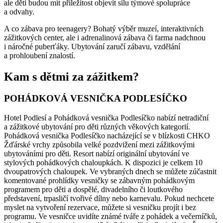
ale děti budou mít příležitost objevit sílu týmové spolupráce
a odvahy.
A co zábava pro teenagery? Bohatý výběr muzeí, interaktivních
zážitkových center, ale i adrenalinová zábava či farma nadchnou
i náročné puberťáky. Ubytování zaručí zábavu, vzdělání
a prohloubení znalostí.
Kam s dětmi za zážitkem?
POHÁDKOVÁ VESNIČKA PODLESÍČKO
Hotel Podlesí a Pohádková vesnička Podlesíčko nabízí netradiční
a zážitkové ubytování pro děti různých věkových kategorií.
Pohádková vesnička Podlesíčko nacházející se v blízkosti CHKO
Žďárské vrchy způsobila velké pozdvižení mezi zážitkovými
ubytováními pro děti. Resort nabízí originální ubytování ve
stylových pohádkových chaloupkách. K dispozici je celkem 10
dvoupatrových chaloupek. Ve vybraných dnech se můžete zúčastnit
komentované prohlídky vesničky se zábavným pohádkovým
programem pro děti a dospělé, divadelního či loutkového
představení, trpasličí tvořivé dílny nebo karnevalu. Pokud nechcete
myslet na vytvoření rezervace, můžete si vesničku projít i bez
programu. Ve vesničce uvidíte známé tváře z pohádek a večerníčků,