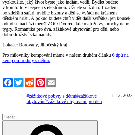
vyzkoušíte, jaký život byste jako indiáni vedli. Bydlet budete
v komfortu v teepee i s elektřinou. Užijete si jízdu offroadem
po zdejším safari, uvidíte bizony a děti se vyřádí na krásném
dětském hřišti. A pokud budete chtít vidět další zvířátka, jen kousek
odtud se nachází menší ZOO Dvorec, kde mají želvy, hrochy nebo
tygry. Romantika pro dva, zážitkové ubytování pro děti, nebo
dobrodružství s kamarády.
Lokace: Borovany, Jihočeský kraj
Pro milovníky kempování máme v našem druhém článku
6 tipů na
kemp pro rodiny s dětmi.
Facebook
Twitter
Reddit
Pinterest
Email
1. 12. 2023
#zážitkové pobyty s dětmi
#zážitkové
ubytování
#zážitkové ubytování pro děti
Hledat:
Hledání