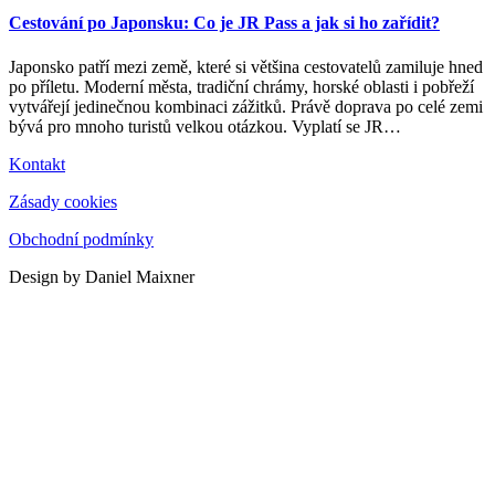
Cestování po Japonsku: Co je JR Pass a jak si ho zařídit?
Japonsko patří mezi země, které si většina cestovatelů zamiluje hned
po příletu. Moderní města, tradiční chrámy, horské oblasti i pobřeží
vytvářejí jedinečnou kombinaci zážitků. Právě doprava po celé zemi
bývá pro mnoho turistů velkou otázkou. Vyplatí se JR
…
Kontakt
Zásady cookies
Obchodní podmínky
Design by Daniel Maixner