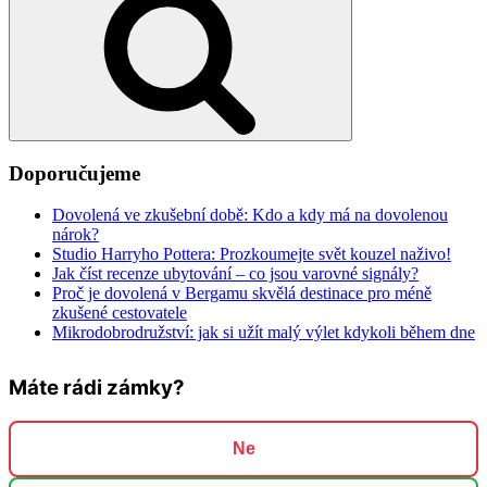
Doporučujeme
Dovolená ve zkušební době: Kdo a kdy má na dovolenou
nárok?
Studio Harryho Pottera: Prozkoumejte svět kouzel naživo!
Jak číst recenze ubytování – co jsou varovné signály?
Proč je dovolená v Bergamu skvělá destinace pro méně
zkušené cestovatele
Mikrodobrodružství: jak si užít malý výlet kdykoli během dne
Máte rádi zámky?
Ne