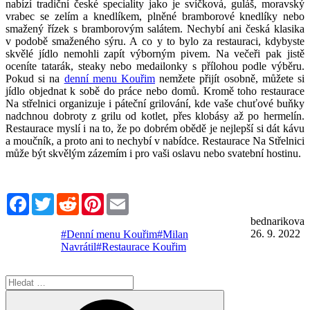
nabízí tradiční české speciality jako je svíčková, guláš, moravský
vrabec se zelím a knedlíkem, plněné bramborové knedlíky nebo
smažený řízek s bramborovým salátem. Nechybí ani česká klasika
v podobě smaženého sýru. A co y to bylo za restauraci, kdybyste
skvělé jídlo nemohli zapít výborným pivem. Na večeři pak jistě
oceníte tatarák, steaky nebo medailonky s přílohou podle výběru.
Pokud si na
denní menu Kouřim
nemžete přijít osobně, můžete si
jídlo objednat k sobě do práce nebo domů. Kromě toho restaurace
Na střelnici organizuje i páteční grilování, kde vaše chuťové buňky
nadchnou dobroty z grilu od kotlet, přes klobásy až po hermelín.
Restaurace myslí i na to, že po dobrém obědě je nejlepší si dát kávu
a moučník, a proto ani to nechybí v nabídce. Restaurace Na Střelnici
může být skvělým zázemím i pro vaši oslavu nebo svatební hostinu.
Facebook
Twitter
Reddit
Pinterest
Email
bednarikova
26. 9. 2022
#Denní menu Kouřim
#Milan
Navrátil
#Restaurace Kouřim
Hledat:
Hledání