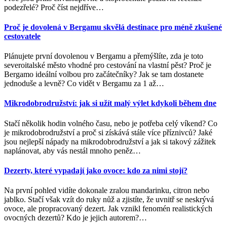
podezřelé? Proč číst nejdříve
…
Proč je dovolená v Bergamu skvělá destinace pro méně zkušené
cestovatele
Plánujete první dovolenou v Bergamu a přemýšlíte, zda je toto
severoitalské město vhodné pro cestování na vlastní pěst? Proč je
Bergamo ideální volbou pro začátečníky? Jak se tam dostanete
jednoduše a levně? Co vidět v Bergamu za 1 až
…
Mikrodobrodružství: jak si užít malý výlet kdykoli během dne
Stačí několik hodin volného času, nebo je potřeba celý víkend? Co
je mikrodobrodružství a proč si získává stále více příznivců? Jaké
jsou nejlepší nápady na mikrodobrodružství a jak si takový zážitek
naplánovat, aby vás nestál mnoho peněz
…
Dezerty, které vypadají jako ovoce: kdo za nimi stojí?
Na první pohled vidíte dokonale zralou mandarinku, citron nebo
jablko. Stačí však vzít do ruky nůž a zjistíte, že uvnitř se neskrývá
ovoce, ale propracovaný dezert. Jak vznikl fenomén realistických
ovocných dezertů? Kdo je jejich autorem?
…