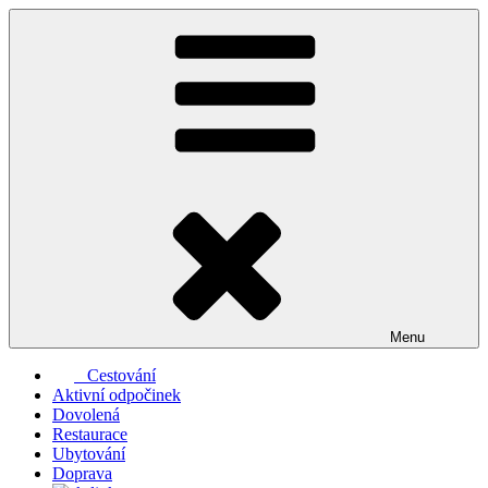
Přejít
k
obsahu
webu
Menu
Cestování
Aktivní odpočinek
Dovolená
Restaurace
Ubytování
Doprava