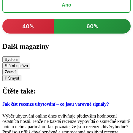
Ano
40%
60%
Další magazíny
Bydlení
Státní správa
Zdraví
Průmysl
Čtěte také:
Jak číst recenze ubytování – co jsou varovné signály?
Výběr ubytování online dnes ovlivňuje především hodnocení
ostatních hostů. Jenže ne každá recenze vypovídá o skutečné kvalitě
hotelu nebo apartmánu. Jak poznáte, že jsou recenze důvěryhodné?
Proč jsou příliš chvalozpěvné a stoprocentně pozitivní recenze