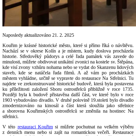
Naposledy aktualizováno 21. 2. 2025
Kouřim je krásné historické město, které si přímo říká o návštěvu.
Nachází se v okrese Kolín a je místem, kudy doslova procházela
historie. Středověký půdorys a celé řada památek vás zavede do
minulosti, můžete obdivovat unikátní zvonici na kostele sv. Štěpána,
kde visí zvony vzhůru nohama nebo se vydat do Skanzenu lidových
staveb, kde se natáčela řada filmů. A až vám po procházkách
městem vyhládne, určitě se vypravte do restaurace Na Střelnici. Tu
najdete ve zrekonstruované historické budově, která byla postavena
ku příležitosti založení Sboru ostrostřelců přibližně v roce 1735.
Později byla k budově přistavěna další část, ve které bylo v roce
1903 vybudováno divadlo. V druhé polovině 19.stoleti bylo divadlo
zmodernizováno na kinosál a část která sloužila jako střelnice
a sborovna Kouřimských ostrostřelců se změnila na hostinec Na
střelnici.
V této
restauraci Kouřim
si můžete pochutnat na velkém výběru
z denních menu nebo si zajít na romantickou večeři. Restaurace