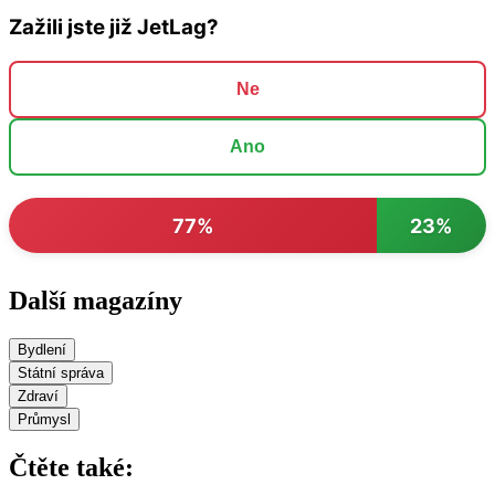
Zažili jste již JetLag?
Ne
Ano
77%
23%
Další magazíny
Bydlení
Státní správa
Zdraví
Průmysl
Čtěte také: