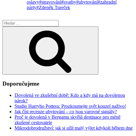
oslavy
#stravování
#svatby
#ubytování
#zahradní
párty
#Zdeněk Tureček
Hledat:
Hledání
Doporučujeme
Dovolená ve zkušební době: Kdo a kdy má na dovolenou
nárok?
Studio Harryho Pottera: Prozkoumejte svět kouzel naživo!
Jak číst recenze ubytování – co jsou varovné signály?
Proč je dovolená v Bergamu skvělá destinace pro méně
zkušené cestovatele
Mikrodobrodružství: jak si užít malý výlet kdykoli během dne