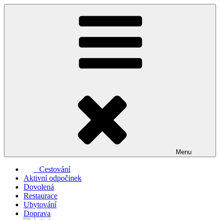
Přejít
k
obsahu
webu
Menu
Cestování
Aktivní odpočinek
Dovolená
Restaurace
Ubytování
Doprava