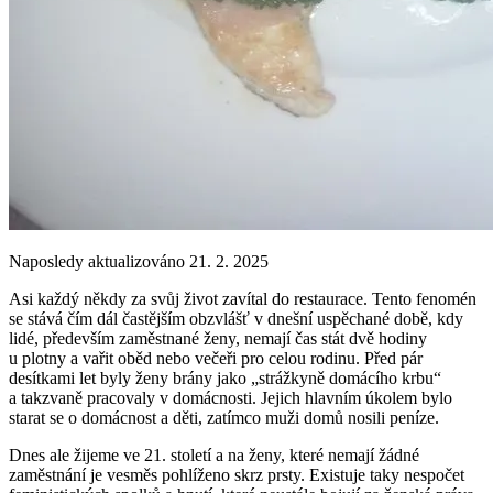
Naposledy aktualizováno 21. 2. 2025
Asi každý někdy za svůj život zavítal do restaurace. Tento fenomén
se stává čím dál častějším obzvlášť v dnešní uspěchané době, kdy
lidé, především zaměstnané ženy, nemají čas stát dvě hodiny
u plotny a vařit oběd nebo večeři pro celou rodinu. Před pár
desítkami let byly ženy brány jako „strážkyně domácího krbu“
a takzvaně pracovaly v domácnosti. Jejich hlavním úkolem bylo
starat se o domácnost a děti, zatímco muži domů nosili peníze.
Dnes ale žijeme ve 21. století a na ženy, které nemají žádné
zaměstnání je vesměs pohlíženo skrz prsty. Existuje taky nespočet