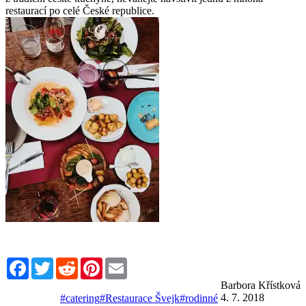
restaurací po celé České republice.
Facebook
Twitter
Reddit
Pinterest
Email
Barbora Křístková
4. 7. 2018
#catering
#Restaurace Švejk
#rodinné