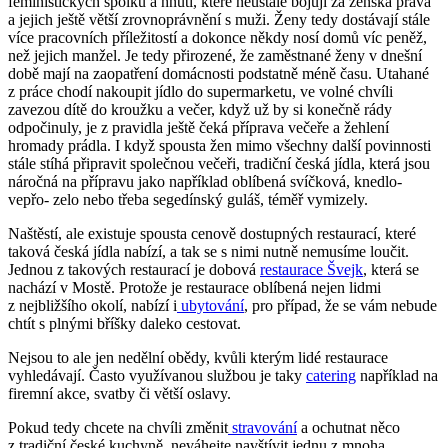
feministických spolků a hnutí, které neustále bojují za ženská práva
a jejich ještě větší zrovnoprávnění s muži. Ženy tedy dostávají stále
více pracovních příležitostí a dokonce někdy nosí domů víc peněž,
než jejich manžel. Je tedy přirozené, že zaměstnané ženy v dnešní
době mají na zaopatření domácnosti podstatně méně času. Utahané
z práce chodí nakoupit jídlo do supermarketu, ve volné chvíli
zavezou dítě do kroužku a večer, když už by si konečně rády
odpočinuly, je z pravidla ještě čeká příprava večeře a žehlení
hromady prádla. I když spousta žen mimo všechny další povinnosti
stále stíhá připravit společnou večeři, tradiční česká jídla, která jsou
náročná na přípravu jako například oblíbená svíčková, knedlo-
vepřo- zelo nebo třeba segedínský guláš, téměř vymizely.
Naštěstí, ale existuje spousta cenově dostupných restaurací, které
taková česká jídla nabízí, a tak se s nimi nutně nemusíme loučit.
Jednou z takových restaurací je dobová
restaurace Švejk
, která se
nachází v Mostě. Protože je restaurace oblíbená nejen lidmi
z nejbližšího okolí, nabízí i
ubytování
, pro případ, že se vám nebude
chtít s plnými bříšky daleko cestovat.
Nejsou to ale jen nedělní obědy, kvůli kterým lidé restaurace
vyhledávají. Často využívanou službou je taky
catering
například na
firemní akce, svatby či větší oslavy.
Pokud tedy chcete na chvíli změnit
stravování
a ochutnat něco
z tradiční české kuchyně, neváhejte navštívit jednu z mnoha