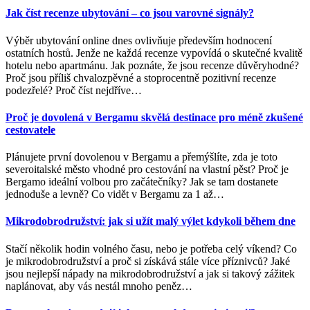
Jak číst recenze ubytování – co jsou varovné signály?
Výběr ubytování online dnes ovlivňuje především hodnocení
ostatních hostů. Jenže ne každá recenze vypovídá o skutečné kvalitě
hotelu nebo apartmánu. Jak poznáte, že jsou recenze důvěryhodné?
Proč jsou příliš chvalozpěvné a stoprocentně pozitivní recenze
podezřelé? Proč číst nejdříve
…
Proč je dovolená v Bergamu skvělá destinace pro méně zkušené
cestovatele
Plánujete první dovolenou v Bergamu a přemýšlíte, zda je toto
severoitalské město vhodné pro cestování na vlastní pěst? Proč je
Bergamo ideální volbou pro začátečníky? Jak se tam dostanete
jednoduše a levně? Co vidět v Bergamu za 1 až
…
Mikrodobrodružství: jak si užít malý výlet kdykoli během dne
Stačí několik hodin volného času, nebo je potřeba celý víkend? Co
je mikrodobrodružství a proč si získává stále více příznivců? Jaké
jsou nejlepší nápady na mikrodobrodružství a jak si takový zážitek
naplánovat, aby vás nestál mnoho peněz
…