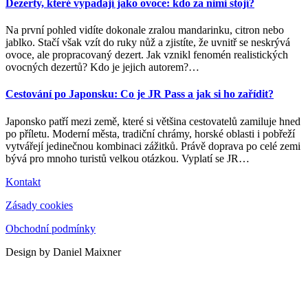
Dezerty, které vypadají jako ovoce: kdo za nimi stojí?
Na první pohled vidíte dokonale zralou mandarinku, citron nebo
jablko. Stačí však vzít do ruky nůž a zjistíte, že uvnitř se neskrývá
ovoce, ale propracovaný dezert. Jak vznikl fenomén realistických
ovocných dezertů? Kdo je jejich autorem?
…
Cestování po Japonsku: Co je JR Pass a jak si ho zařídit?
Japonsko patří mezi země, které si většina cestovatelů zamiluje hned
po příletu. Moderní města, tradiční chrámy, horské oblasti i pobřeží
vytvářejí jedinečnou kombinaci zážitků. Právě doprava po celé zemi
bývá pro mnoho turistů velkou otázkou. Vyplatí se JR
…
Kontakt
Zásady cookies
Obchodní podmínky
Design by Daniel Maixner