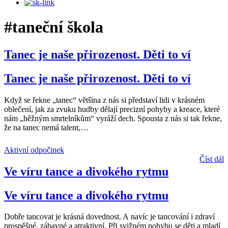
#taneční škola
Tanec je naše přirozenost. Děti to ví
Tanec je naše přirozenost. Děti to ví
Když se řekne „tanec“ většina z nás si představí lidi v krásném
oblečení, jak za zvuku hudby dělají precizní pohyby a kreace, které
nám „běžným smrtelníkům“ vyráží dech. Spousta z nás si tak řekne,
že na tanec nemá talent,
…
Aktivní odpočinek
Číst dál
Ve víru tance a divokého rytmu
Ve víru tance a divokého rytmu
Dobře tancovat je krásná dovednost. A navíc je tancování i zdraví
prospěšné, zábavné a atraktivní. Při svižném pohybu se děti a mladí