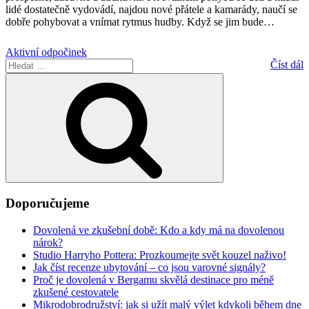
lidé dostatečně vydovádí, najdou nové přátele a kamarády, naučí se
dobře pohybovat a vnímat rytmus hudby. Když se jim bude
…
Aktivní odpočinek
Hledat:
Číst dál
Hledání
Doporučujeme
Dovolená ve zkušební době: Kdo a kdy má na dovolenou
nárok?
Studio Harryho Pottera: Prozkoumejte svět kouzel naživo!
Jak číst recenze ubytování – co jsou varovné signály?
Proč je dovolená v Bergamu skvělá destinace pro méně
zkušené cestovatele
Mikrodobrodružství: jak si užít malý výlet kdykoli během dne