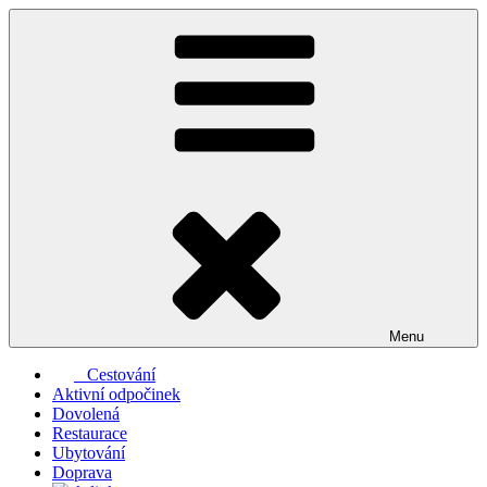
Přejít
k
obsahu
webu
Menu
Cestování
Aktivní odpočinek
Dovolená
Restaurace
Ubytování
Doprava